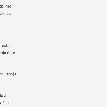
azbijmo
 vezu s
greška
raju ćete
oko uzgoja
tati
lažnu