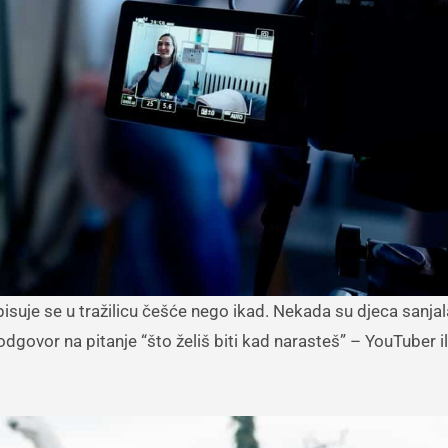
pisuje se u tražilicu češće nego ikad. Nekada su djeca sanja
 odgovor na pitanje “što želiš biti kad narasteš” – YouTuber il