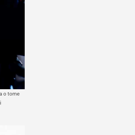
la o tome
i