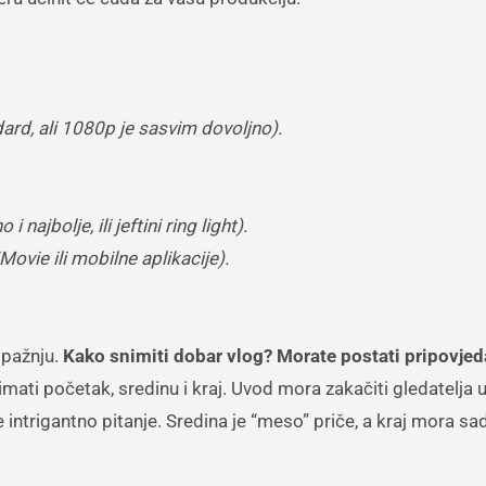
rd, ali 1080p je sasvim dovoljno).
 najbolje, ili jeftini ring light).
ovie ili mobilne aplikacije).
i pažnju.
Kako snimiti dobar vlog? Morate postati pripovjed
ti početak, sredinu i kraj. Uvod mora zakačiti gledatelja u
e intrigantno pitanje. Sredina je “meso” priče, a kraj mora sa