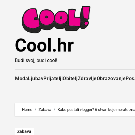
Idi
na
sadržaj
Cool.hr
Budi svoj, budi cool!
Moda
Ljubav
Prijatelji
Obitelj
Zdravlje
Obrazovanje
Pos
Home
Zabava
Kako postati vlogger? 6 stvari koje morate zna
Zabava