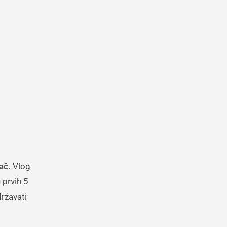
ač.
Vlog
 prvih 5
državati