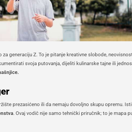
 za generaciju Z. To je pitanje kreativne slobode, neovisnosti
okumentirati svoja putovanja, dijeliti kulinarske tajne ili jedn
našnjice.
ger
tržište prezasićeno ili da nemaju dovoljno skupu opremu. Isti
enstva
. Ovaj vodič nije samo tehnički priručnik; to je mapa p