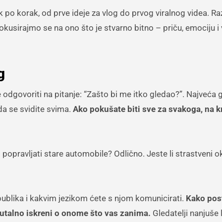
po korak, od prve ideje za vlog do prvog viralnog videa. R
okusirajmo se na ono što je stvarno bitno – priču, emociju i
g
e odgovoriti na pitanje: “Zašto bi me itko gledao?”. Najveća 
da se svidite svima.
Ako pokušate biti sve za svakoga, na k
 li popravljati stare automobile? Odlično. Jeste li strastveni 
ublika i kakvim jezikom ćete s njom komunicirati.
Kako pos
brutalno iskreni o onome što vas zanima.
Gledatelji nanjuše 