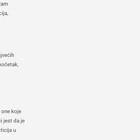
azam
ija,
jvećih
početak,
 one koje
 jest da je
ticija u