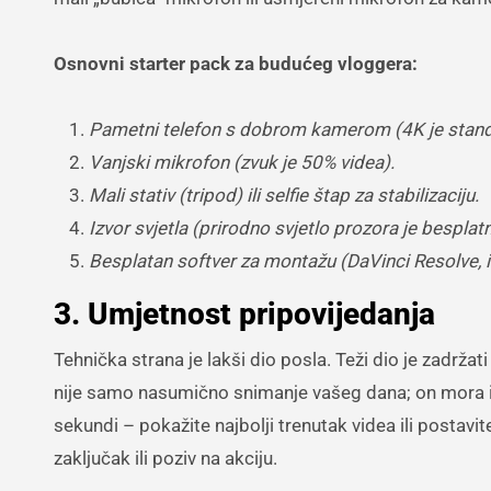
Osnovni starter pack za budućeg vloggera:
Pametni telefon s dobrom kamerom (4K je standa
Vanjski mikrofon (zvuk je 50% videa).
Mali stativ (tripod) ili selfie štap za stabilizaciju.
Izvor svjetla (prirodno svjetlo prozora je besplatno i
Besplatan softver za montažu (DaVinci Resolve, iM
3. Umjetnost pripovijedanja
Tehnička strana je lakši dio posla. Teži dio je zadržat
nije samo nasumično snimanje vašeg dana; on mora ima
sekundi – pokažite najbolji trenutak videa ili postavit
zaključak ili poziv na akciju.