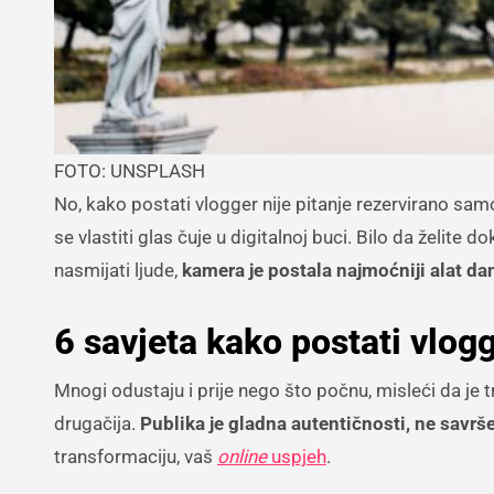
FOTO: UNSPLASH
No, kako postati vlogger nije pitanje rezervirano samo
se vlastiti glas čuje u digitalnoj buci. Bilo da želite d
nasmijati ljude,
kamera je postala najmoćniji alat da
6 savjeta kako postati vlog
Mnogi odustaju i prije nego što počnu, misleći da je 
drugačija.
Publika je gladna autentičnosti, ne savrš
transformaciju, vaš
online
uspjeh
.