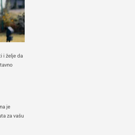
 i želje da
ostavno
na je
uta za vašu