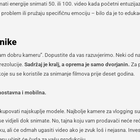
ati energije snimati 50. ili 100. video kada početni entuzij
 problem ili pružaju specifičnu emociju – bilo da je to edukac
nike
am dobru kameru”. Dopustite da vas razuvjerimo. Neki od na
ezolucije.
Sadržaj je kralj, a oprema je samo dvorjanin.
Za 
oje su se koristile za snimanje filmova prije deset godina.
nostavna i mobilna.
upovati najskuplje modele. Najbolje kamere za vlogging su
e vidjeli dok snimate. No, tajna koju vam prodavači neće reći
ku, ali će odmah ugasiti video ako je zvuk loš i nejasna. Inves
ru učinit će čuda za vašu produkciju.