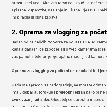
strast u sekundi. Ako vas tema ne uzbuđuje, nećete im
splasne. Zapamtite, najuspješniji kanali rješavaju neki
inspiracija ili čista zabava.
2. Oprema za vlogging za počet
Jedan od najčešćih izgovora za odustajanje je: “Nem
kanala današnjice započeli su s web kamerama loše r
vaš pametni telefon je vjerojatno moćniji od kamera k
Oprema za vlogging za početnike trebala bi biti jed
Kada ste spremni za nadogradnju, ne morate odmah k
imaju
dobar autofokus i preklopni ekran
kako biste s
zvuk važniji od slike
. Gledatelj će oprostiti mutnu sli
mali „bubica“ mikrofon ili usmjereni mikrofon za kame