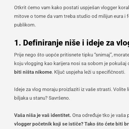
Otkrit ćemo vam kako postati uspješan vlogger korak 
mitove o tome da vam treba studio od milijun eura i f
publikom.
1. Definiranje niše i ideje za vlo
Prije nego što uopće pritisnete tipku “snimaj”, morat
koju vlogging kao karijera nosi sa sobom je pokušaj 
biti ništa nikome
. Ključ uspjeha leži u specifičnosti.
Ideje za vlog moraju proizlaziti iz vaše strasti. Volite
biljaka u stanu? Savršeno.
Vaša niša je vaš identitet.
Ona određuje tko je vaša p
vlogger početnik koji se ističe? Tako što ćete biti 