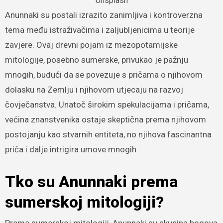
Unsplash
Anunnaki su postali izrazito zanimljiva i kontroverzna
tema među istraživačima i zaljubljenicima u teorije
zavjere. Ovaj drevni pojam iz mezopotamijske
mitologije, posebno sumerske, privukao je pažnju
mnogih, budući da se povezuje s pričama o njihovom
dolasku na Zemlju i njihovom utjecaju na razvoj
čovječanstva. Unatoč širokim spekulacijama i pričama,
većina znanstvenika ostaje skeptična prema njihovom
postojanju kao stvarnih entiteta, no njihova fascinantna
priča i dalje intrigira umove mnogih.
Tko su Anunnaki prema
sumerskoj mitologiji?
Prema sumerskoj mitologiji, Anunnaki su skupina bogova