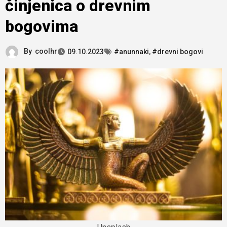
činjenica o drevnim
bogovima
By
coolhr
09.10.2023
#anunnaki
,
#drevni bogovi