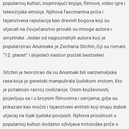
popularnoj kulturi, inspirirajući knjige, filmove, video igre i
televizijske emisije. Njihova fascinantna priča i
tajanstvena reputacija kao drevnih bogova koji su
utjecali na čovječanstvo privukli su mnoge autore i
umjetnike. Jedan od najpoznatijih autora koji je
popularizirao Anunnake je Zecharia Sitchin, čiji su romani
“12. planet” i slijedeći naslovi postali bestseleri.
Sitchin je teorizirao da su Anunnaki bili vanzemaljska
rasa koja je genetski manipulirala ljudskom vrstom, što
je potaknulo razvoj civilizacije. Osim književnosti,
pojavljuju se i u brojnim filmovima i serijama, gdje su
prikazani kao moćni i tajanstveni entiteti koji imaju dubok
utjecaj na tijek ljudske povijesti. Njihova prisutnost u
popularnoj kulturi dodatno oživljava mitološke priče o