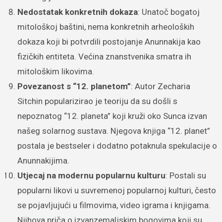
Nedostatak konkretnih dokaza
: Unatoč bogatoj
mitološkoj baštini, nema konkretnih arheoloških
dokaza koji bi potvrdili postojanje Anunnakija kao
fizičkih entiteta. Većina znanstvenika smatra ih
mitološkim likovima.
Povezanost s “12. planetom”
: Autor Zecharia
Sitchin popularizirao je teoriju da su došli s
nepoznatog “12. planeta” koji kruži oko Sunca izvan
našeg solarnog sustava. Njegova knjiga “12. planet”
postala je bestseler i dodatno potaknula spekulacije o
Anunnakijima.
Utjecaj na modernu popularnu kulturu
: Postali su
popularni likovi u suvremenoj popularnoj kulturi, često
se pojavljujući u filmovima, video igrama i knjigama.
Njihova priča o izvanzemaljskim bogovima koji su