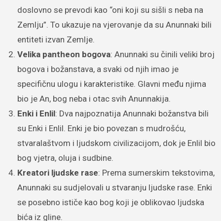
doslovno se prevodi kao “oni koji su sišli s neba na
Zemlju”. To ukazuje na vjerovanje da su Anunnaki bili
entiteti izvan Zemlje.
Velika pantheon bogova
: Anunnaki su činili veliki broj
bogova i božanstava, a svaki od njih imao je
specifičnu ulogu i karakteristike. Glavni među njima
bio je An, bog neba i otac svih Anunnakija.
Enki i Enlil
: Dva najpoznatija Anunnaki božanstva bili
su Enki i Enlil. Enki je bio povezan s mudrošću,
stvaralaštvom i ljudskom civilizacijom, dok je Enlil bio
bog vjetra, oluja i sudbine.
Kreatori ljudske rase
: Prema sumerskim tekstovima,
Anunnaki su sudjelovali u stvaranju ljudske rase. Enki
se posebno ističe kao bog koji je oblikovao ljudska
bića iz gline.