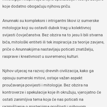
koje dodatno obogaćuju njihovu priču.
Anunnaki su kompleksni i intrigantni likovi iz sumerske
mitologije koji su ostavili dubok trag u kolektivnoj
svijesti čovječanstva. Bez obzira na to jesu li bili stvarna
bića, mitološki entiteti ili tek inspiracija za teorije zavjere,
priče o Anunnakijima nastavljaju poticati znatiželju,
rasprave i kreativnost u suvremenoj kulturi.
Njihov utjecaj na razvoj drevnih civilizacija, kako ga
opisuju sumerski mitovi, ostaje važan aspekt
proučavanja povijesti i mitologije. Bez obzira na
kontroverze i spekulacije koje ih okružuju, vjerojatno će
ostati zanimljiva tema koja će nas poticati na
razmišljanje o misterijima prošlosti i njihovom