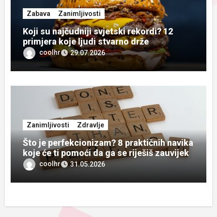
Zabava
Zanimljivosti
Koji su najčudniji svjetski rekordi? 12
primjera koje ljudi stvarno drže
coolhr
29.07.2026
Zanimljivosti
Zdravlje
Što je perfekcionizam? 8 praktičnih navika
koje će ti pomoći da ga se riješiš zauvijek
coolhr
31.05.2026