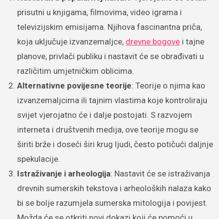
prisutni u knjigama, filmovima, video igrama i
televizijskim emisijama. Njihova fascinantna priča,
koja uključuje izvanzemaljce,
drevne bogove
i tajne
planove, privlači publiku i nastavit će se obrađivati u
različitim umjetničkim oblicima.
Alternativne povijesne teorije
: Teorije o njima kao
izvanzemaljcima ili tajnim vlastima koje kontroliraju
svijet vjerojatno će i dalje postojati. S razvojem
interneta i društvenih medija, ove teorije mogu se
širiti brže i doseći širi krug ljudi, često potičući daljnje
spekulacije.
Istraživanje i arheologija
: Nastavit će se istraživanja
drevnih sumerskih tekstova i arheoloških nalaza kako
bi se bolje razumjela sumerska mitologija i povijest.
Možda će se otkriti novi dokazi koji će pomoći u