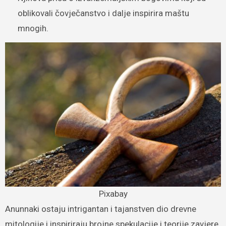
oblikovali čovječanstvo i dalje inspirira maštu
mnogih.
Pixabay
Anunnaki ostaju intrigantan i tajanstven dio drevne
mitologije i inspiriraju brojne spekulacije i teorije zavjere