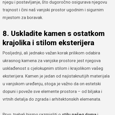
njegu i postavljanje, što dugoročno osigurava njegovu
trajnost i čini naš vanjski prostor ugodnim i sigurnim
mjestom za boravak.
8. Uskladite kamen s ostatkom
krajolika i stilom eksterijera
Posljednji, ali jednako važan korak prilikom odabira
ukrasnog kamena za vanjske prostore jest njegova
usklađenost s cjelokupnim stilom i krajolikom vašeg
eksterijera. Kamen je jedan od najistaknutijih materijala
u vanjskom uređenju, stoga je važno da on estetski
dopuni i poveže sve elemente prostora – od biljaka i
vrtnih detalja do zgrada i arhitektonskih elemenata.
Prvo, trebali bismo razmisliti o
stilu našeg doma
i