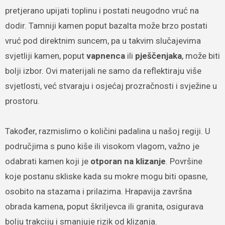
pretjerano upijati toplinu i postati neugodno vruć na
dodir. Tamniji kamen poput bazalta može brzo postati
vruć pod direktnim suncem, pa u takvim slučajevima
svjetliji kamen, poput
vapnenca
ili
pješčenjaka
, može biti
bolji izbor. Ovi materijali ne samo da reflektiraju više
svjetlosti, već stvaraju i osjećaj prozračnosti i svježine u
prostoru.
Također, razmislimo o količini padalina u našoj regiji. U
područjima s puno kiše ili visokom vlagom, važno je
odabrati kamen koji je
otporan na klizanje
. Površine
koje postanu skliske kada su mokre mogu biti opasne,
osobito na stazama i prilazima. Hrapavija završna
obrada kamena, poput škriljevca ili granita, osigurava
bolju trakciju i smanjuje rizik od klizanja.