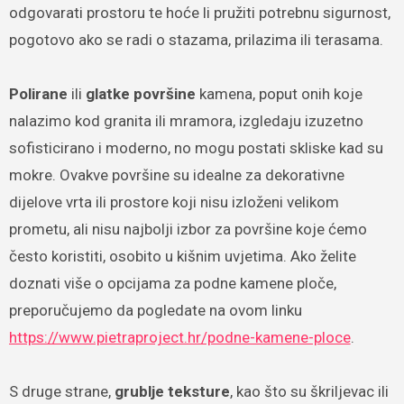
odgovarati prostoru te hoće li pružiti potrebnu sigurnost,
pogotovo ako se radi o stazama, prilazima ili terasama.
Polirane
ili
glatke površine
kamena, poput onih koje
nalazimo kod granita ili mramora, izgledaju izuzetno
sofisticirano i moderno, no mogu postati skliske kad su
mokre. Ovakve površine su idealne za dekorativne
dijelove vrta ili prostore koji nisu izloženi velikom
prometu, ali nisu najbolji izbor za površine koje ćemo
često koristiti, osobito u kišnim uvjetima. Ako želite
doznati više o opcijama za podne kamene ploče,
preporučujemo da pogledate na ovom linku
https://www.pietraproject.hr/podne-kamene-ploce
.
S druge strane,
grublje teksture
, kao što su škriljevac ili