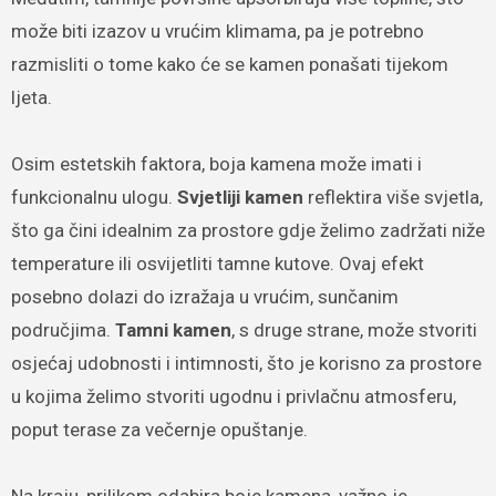
može biti izazov u vrućim klimama, pa je potrebno
razmisliti o tome kako će se kamen ponašati tijekom
ljeta.
Osim estetskih faktora, boja kamena može imati i
funkcionalnu ulogu.
Svjetliji kamen
reflektira više svjetla,
što ga čini idealnim za prostore gdje želimo zadržati niže
temperature ili osvijetliti tamne kutove. Ovaj efekt
posebno dolazi do izražaja u vrućim, sunčanim
područjima.
Tamni kamen
, s druge strane, može stvoriti
osjećaj udobnosti i intimnosti, što je korisno za prostore
u kojima želimo stvoriti ugodnu i privlačnu atmosferu,
poput terase za večernje opuštanje.
Na kraju, prilikom odabira boje kamena, važno je