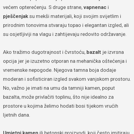
većem opterećenju. S druge strane,
vapnenac
i
pješčenjak
su mekši materijali, koji svojim svijetlim i
prirodnim tonovima stvaraju topao i elegantan izgled, ali
su osjetljiviji na vlagu i zahtijevaju redovito održavanje.
Ako tražimo dugotrajnost i čvrstoću,
bazalt
je izvrsna
opcija jer je izuzetno otporan na mehanička oštećenja i
vremenske nepogode. Njegova tamna boja dodaje
moderan i sofisticiran izgled svakom vanjskom prostoru.
No, važno je imati na umu da tamniji kamen, poput
bazalta, može privlačiti toplinu, što nije idealno za
prostore u kojima želimo hodati bosi tijekom vrućih
ljetnih dana.
Umjetni kamen
ili betonski proizvodi, koji često imitiraju