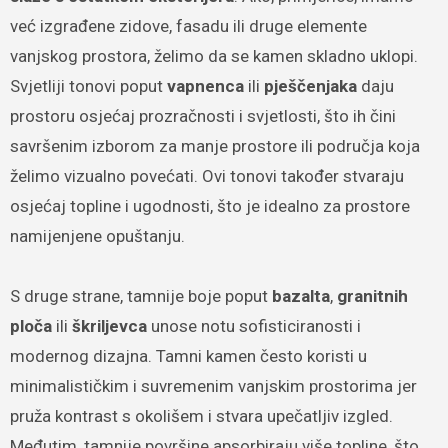
već izgrađene zidove, fasadu ili druge elemente
vanjskog prostora, želimo da se kamen skladno uklopi.
Svjetliji tonovi poput
vapnenca
ili
pješčenjaka
daju
prostoru osjećaj prozračnosti i svjetlosti, što ih čini
savršenim izborom za manje prostore ili područja koja
želimo vizualno povećati. Ovi tonovi također stvaraju
osjećaj topline i ugodnosti, što je idealno za prostore
namijenjene opuštanju.
S druge strane, tamnije boje poput
bazalta
,
granitnih
ploča
ili
škriljevca
unose notu sofisticiranosti i
modernog dizajna. Tamni kamen često koristi u
minimalističkim i suvremenim vanjskim prostorima jer
pruža kontrast s okolišem i stvara upečatljiv izgled.
Međutim, tamnije površine apsorbiraju više topline, što