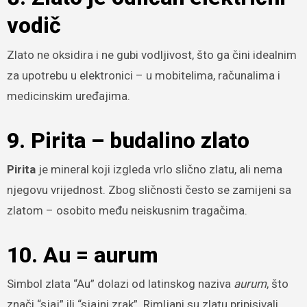
vodič
Zlato ne oksidira i ne gubi vodljivost, što ga čini idealnim
za upotrebu u elektronici – u mobitelima, računalima i
medicinskim uređajima.
9. Pirita – budalino zlato
Pirita
je mineral koji izgleda vrlo slično zlatu, ali nema
njegovu vrijednost. Zbog sličnosti često se zamijeni sa
zlatom – osobito među neiskusnim tragačima.
10. Au = aurum
Simbol zlata “Au” dolazi od latinskog naziva
aurum
, što
znači “sjaj” ili “sjajni zrak”. Rimljani su zlatu pripisivali