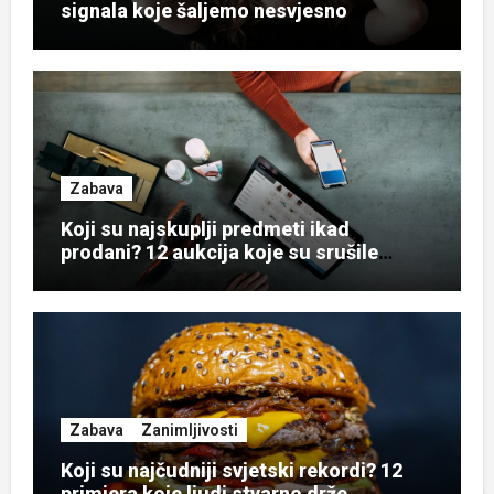
signala koje šaljemo nesvjesno
Zabava
Koji su najskuplji predmeti ikad
prodani? 12 aukcija koje su srušile
rekorde
Zabava
Zanimljivosti
Koji su najčudniji svjetski rekordi? 12
primjera koje ljudi stvarno drže