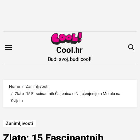
Idi
na
sadržaj
Cool.hr
Budi svoj, budi cool!
Home
Zanimljivosti
Zlato: 15 Fascinantnih Činjenica o Najcjenjenijem Metalu na
Svijetu
Zanimljivosti
Zlato: 15 Fascinantnih