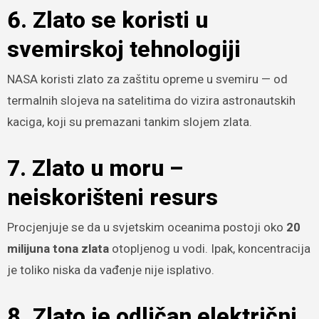
6. Zlato se koristi u
svemirskoj tehnologiji
NASA koristi zlato za zaštitu opreme u svemiru — od
termalnih slojeva na satelitima do vizira astronautskih
kaciga, koji su premazani tankim slojem zlata.
7. Zlato u moru –
neiskorišteni resurs
Procjenjuje se da u svjetskim oceanima postoji oko
20
milijuna tona zlata
otopljenog u vodi. Ipak, koncentracija
je toliko niska da vađenje nije isplativo.
8. Zlato je odličan električni