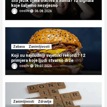
Što jezik tijela otkriva o nama? 12 signala
koje šaljemo nesvjesno
coolhr
06.08.2026
Zabava
Zanimljivosti
Koji su najčudniji svjetski rekordi? 12
primjera koje ljudi stvarno drže
coolhr
29.07.2026
Zanimljivosti
Zdravlje