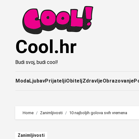
Idi
na
sadržaj
Cool.hr
Budi svoj, budi cool!
Moda
Ljubav
Prijatelji
Obitelj
Zdravlje
Obrazovanje
P
Home
Zanimljivosti
10 najboljih golova svih vremena
Zanimljivosti