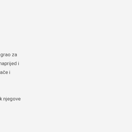
igrao za
aprijed i
ače i
ak njegove