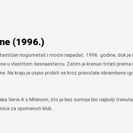
ne (1996.)
antastičan nogometaš i moćni napadač. 1996. godine, dok je 
e u vlastitom šesnaestercu. Zatim je krenuo trčati prema n
na. Na kraju je uspio probiti se kroz preostale obrambene igr
aka Serie A s Milanom, što je bez sumnje bio najbolji trenut
kmica za spomenuti klub.