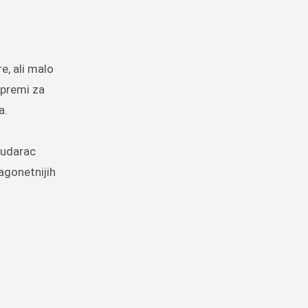
e, ali malo
ripremi za
a.
v udarac
agonetnijih