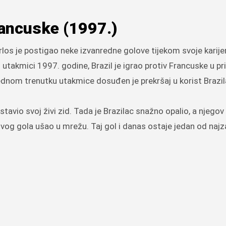
rancuske (1997.)
s je postigao neke izvanredne golove tijekom svoje karijer
oj utakmici 1997. godine, Brazil je igrao protiv Francuske u p
ednom trenutku utakmice dosuđen je prekršaj u korist Brazil
tavio svoj živi zid. Tada je Brazilac snažno opalio, a njego
ovog gola ušao u mrežu. Taj gol i danas ostaje jedan od najz