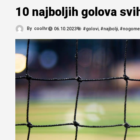
10 najboljih golova sv
By
coolhr
06.10.2023
#golovi
,
#najbolji
,
#nogome