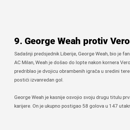
9. George Weah protiv Vero
Sadašnji predsjednik Liberije, George Weah, bio je f
AC Milan, Weah je došao do lopte nakon kornera Veron
predriblao je dvojicu obrambenih igrača u sredini tere
postići izvanredan gol.
George Weah je kasnije osvojio svoju drugu titulu prv
karijere. On je ukupno postigao 58 golova u 147 uta