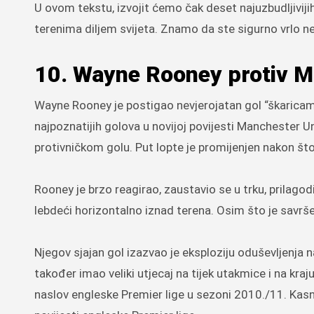
U ovom tekstu, izvojit ćemo čak deset najuzbudljivijih,
terenima diljem svijeta. Znamo da ste sigurno vrlo ne
10. Wayne Rooney protiv M
Wayne Rooney je postigao nevjerojatan gol “škaricam
najpoznatijih golova u novijoj povijesti Manchester U
protivničkom golu. Put lopte je promijenjen nakon što 
Rooney je brzo reagirao, zaustavio se u trku, prilagod
lebdeći horizontalno iznad terena. Osim što je savršen
Njegov sjajan gol izazvao je eksploziju oduševljenja n
također imao veliki utjecaj na tijek utakmice i na kr
naslov engleske Premier lige u sezoni 2010./11. Kasn