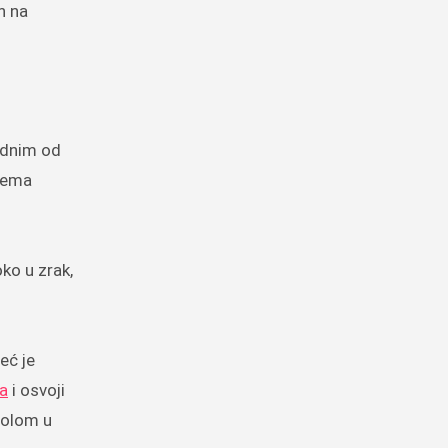
h na
ednim od
prema
ko u zrak,
eć je
ca
i osvoji
golom u