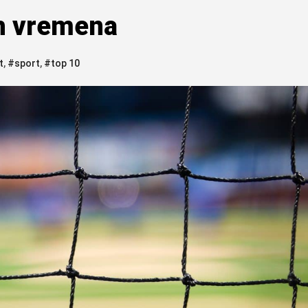
ih vremena
t
,
#sport
,
#top 10