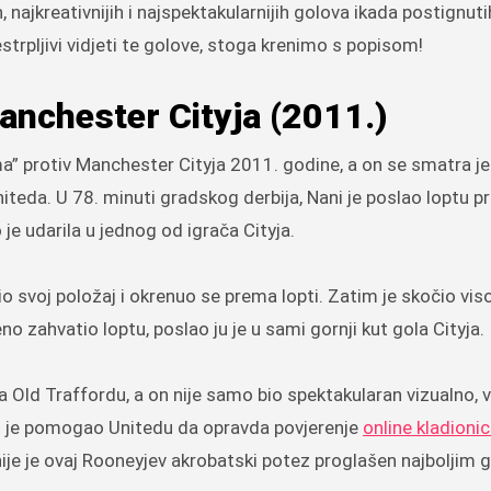
 najkreativnijih i najspektakularnijih golova ikada postignuti
strpljivi vidjeti te golove, stoga krenimo s popisom!
anchester Cityja (2011.)
a” protiv Manchester Cityja 2011. godine, a on se smatra j
niteda. U 78. minuti gradskog derbija, Nani je poslao loptu 
je udarila u jednog od igrača Cityja.
io svoj položaj i okrenuo se prema lopti. Zatim je skočio viso
o zahvatio loptu, poslao ju je u sami gornji kut gola Cityja.
a Old Traffordu, a on nije samo bio spektakularan vizualno, v
aju je pomogao Unitedu da opravda povjerenje
online kladioni
ije je ovaj Rooneyjev akrobatski potez proglašen najboljim 