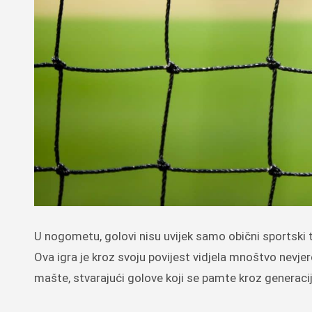
U nogometu, golovi nisu uvijek samo obični sportski trenuci već prava umjetnička djela koja ostavljaju gledatelje bez daha.
Ova igra je kroz svoju povijest vidjela mnoštvo nevjer
mašte, stvarajući golove koji se pamte kroz generacij