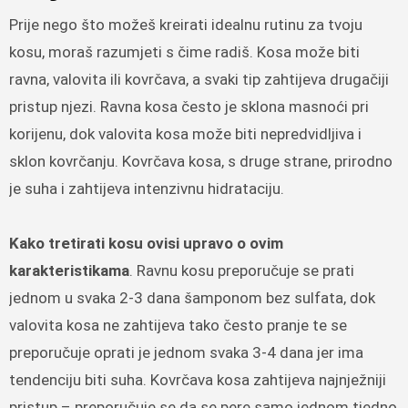
Prije nego što možeš kreirati idealnu rutinu za tvoju
kosu, moraš razumjeti s čime radiš. Kosa može biti
ravna, valovita ili kovrčava, a svaki tip zahtijeva drugačiji
pristup njezi. Ravna kosa često je sklona masnoći pri
korijenu, dok valovita kosa može biti nepredvidljiva i
sklon kovrčanju. Kovrčava kosa, s druge strane, prirodno
je suha i zahtijeva intenzivnu hidrataciju.
Kako tretirati kosu ovisi upravo o ovim
karakteristikama
. Ravnu kosu preporučuje se prati
jednom u svaka 2-3 dana šamponom bez sulfata, dok
valovita kosa ne zahtijeva tako često pranje te se
preporučuje oprati je jednom svaka 3-4 dana jer ima
tendenciju biti suha. Kovrčava kosa zahtijeva najnježniji
pristup – preporučuje se da se pere samo jednom tjedno