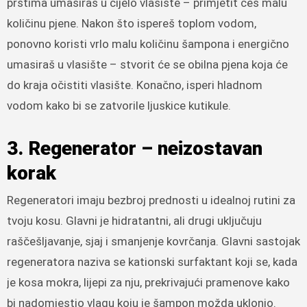
prstima umasiraš u cijelo vlasište – primjetit ćeš malu
količinu pjene. Nakon što ispereš toplom vodom,
ponovno koristi vrlo malu količinu šampona i energično
umasiraš u vlasište – stvorit će se obilna pjena koja će
do kraja očistiti vlasište. Konačno, isperi hladnom
vodom kako bi se zatvorile ljuskice kutikule.
3. Regenerator – neizostavan
korak
Regeneratori imaju bezbroj prednosti u idealnoj rutini za
tvoju kosu. Glavni je hidratantni, ali drugi uključuju
raščešljavanje, sjaj i smanjenje kovrčanja. Glavni sastojak
regeneratora naziva se kationski surfaktant koji se, kada
je kosa mokra, lijepi za nju, prekrivajući pramenove kako
bi nadomjestio vlagu koju je šampon možda uklonio.