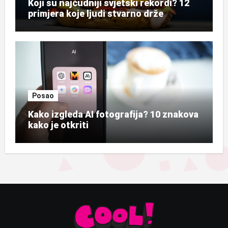
Koji su najčudniji svjetski rekordi? 12
primjera koje ljudi stvarno drže
Posao
Kako izgleda AI fotografija? 10 znakova
kako je otkriti