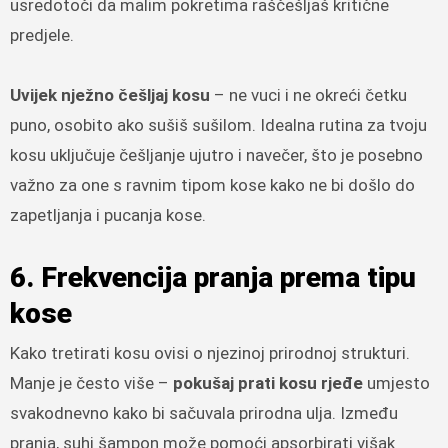
usredotoči da malim pokretima raščešljaš kritične
predjele.
Uvijek nježno češljaj kosu
– ne vuci i ne okreći četku
puno, osobito ako sušiš sušilom. Idealna rutina za tvoju
kosu uključuje češljanje ujutro i navečer, što je posebno
važno za one s ravnim tipom kose kako ne bi došlo do
zapetljanja i pucanja kose.
6. Frekvencija pranja prema tipu
kose
Kako tretirati kosu ovisi o njezinoj prirodnoj strukturi.
Manje je često više –
pokušaj prati kosu rjeđe
umjesto
svakodnevno kako bi sačuvala prirodna ulja. Između
pranja, suhi šampon može pomoći apsorbirati višak