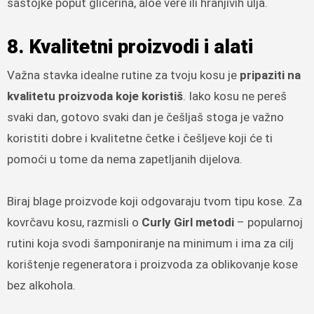
sastojke poput glicerina, aloe vere ili hranjivih ulja.
8. Kvalitetni proizvodi i alati
Važna stavka idealne rutine za tvoju kosu je
pripaziti na
kvalitetu proizvoda koje koristiš
. Iako kosu ne pereš
svaki dan, gotovo svaki dan je češljaš stoga je važno
koristiti dobre i kvalitetne četke i češljeve koji će ti
pomoći u tome da nema zapetljanih dijelova.
Biraj blage proizvode koji odgovaraju tvom tipu kose. Za
kovrčavu kosu, razmisli o
Curly Girl metodi
– popularnoj
rutini koja svodi šamponiranje na minimum i ima za cilj
korištenje regeneratora i proizvoda za oblikovanje kose
bez alkohola.