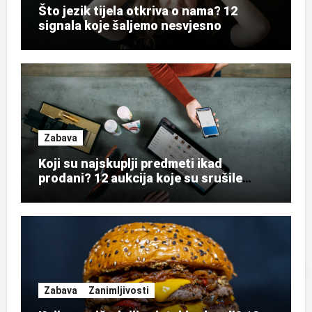
Što jezik tijela otkriva o nama? 12
signala koje šaljemo nesvjesno
Zabava
Koji su najskuplji predmeti ikad
prodani? 12 aukcija koje su srušile
rekorde
Zabava
Zanimljivosti