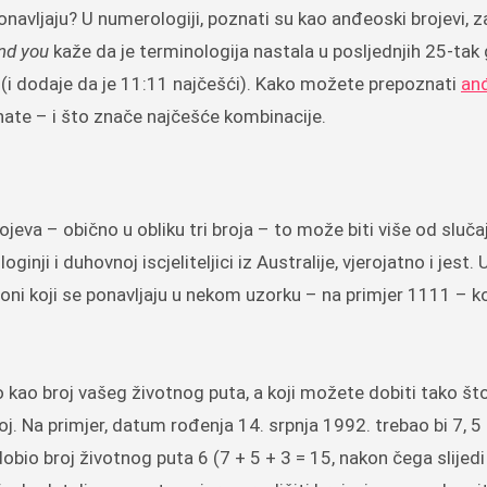
onavljaju? U numerologiji, poznati su kao anđeoski brojevi, z
nd you
kaže da je terminologija nastala u posljednjih 25-tak
ta (i dodaje da je 11:11 najčešći). Kako možete prepoznati
an
ate – i što znače najčešće kombinacije.
ojeva – obično u obliku tri broja – to može biti više od sluča
nji i duhovnoj iscjeliteljici iz Australije, vjerojatno i jest. 
 oni koji se ponavljaju u nekom uzorku – na primjer 1111 – ko
 kao broj vašeg životnog puta, a koji možete dobiti tako št
. Na primjer, datum rođenja 14. srpnja 1992. trebao bi 7, 5 (
dobio broj životnog puta 6 (7 + 5 + 3 = 15, nakon čega slijedi