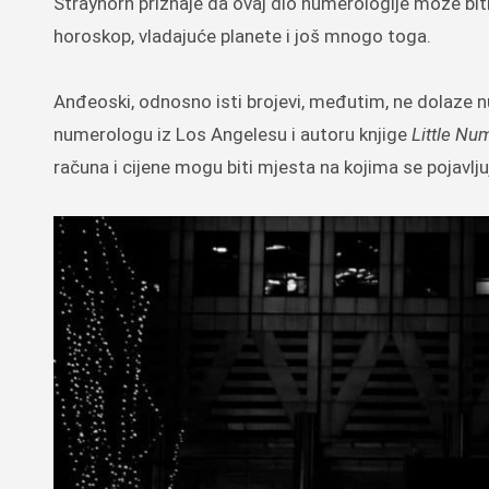
Strayhorn priznaje da ovaj dio numerologije može biti 
horoskop, vladajuće planete i još mnogo toga.
Anđeoski, odnosno isti brojevi, međutim, ne dolaze
numerologu iz Los Angelesu i autoru knjige
Little Nu
računa i cijene mogu biti mjesta na kojima se pojavljuju