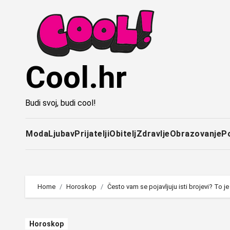
Idi
na
sadržaj
Cool.hr
Budi svoj, budi cool!
Moda
Ljubav
Prijatelji
Obitelj
Zdravlje
Obrazovanje
P
Home
Horoskop
Često vam se pojavljuju isti brojevi? To j
Horoskop