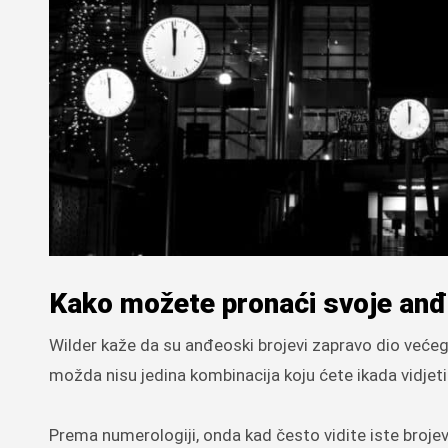
Kako možete pronaći svoje an
Wilder kaže da su anđeoski brojevi zapravo dio veće
možda nisu jedina kombinacija koju ćete ikada vidjeti
Prema numerologiji, onda kad često vidite iste brojev