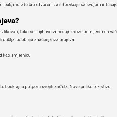
a
. Ipak, morate biti otvoreni za interakciju sa svojom intuici
ojeva?
ikovati, tako se i njihovo značenje može primijeniti na vaš
li dublja, osobnija značenja iza brojeva.
i kao smjernicu.
te beskrajnu potporu svojih anđela. Nove prilike tek stižu.