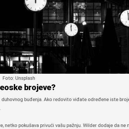
Foto: Unsplash
đeoske brojeve?
g duhovnog buđenja. Ako redovito viđate određene iste broje
.
e, netko pokušava privući vašu pažnju. Wilder dodaje da ne 