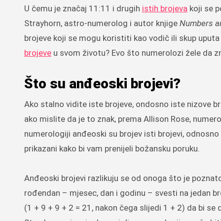
U čemu je značaj 11:11 i drugih
istih brojeva
koji se p
Strayhorn, astro-numerolog i autor knjige
Numbers a
brojeve koji se mogu koristiti kao vodič ili skup upu
brojeve
u svom životu? Evo što numerolozi žele da zn
Što su anđeoski brojevi?
Ako stalno vidite iste brojeve, ondosno iste nizove br
ako mislite da je to znak, prema Allison Rose, numerologi
numerologiji anđeoski su brojev isti brojevi, odnosno
prikazani kako bi vam prenijeli božansku poruku.
Anđeoski brojevi razlikuju se od onoga što je poznato
rođendan – mjesec, dan i godinu – svesti na jedan broj
(1 + 9 + 9 + 2 = 21, nakon čega slijedi 1 + 2) da bi se 