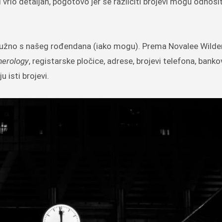
vrlo detaljan, pogotovo jer se različiti brojevi mogu odnosit
 nužno s našeg rođendana (iako mogu). Prema Novalee Wilder
merology
, registarske pločice, adrese, brojevi telefona, banko
 isti brojevi.