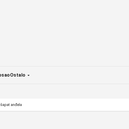
osao
Ostalo
e šapat anđela