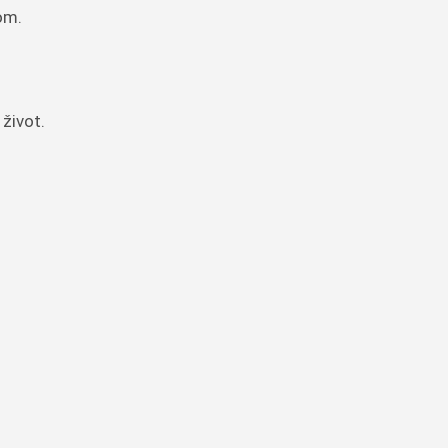
jom.
 život.