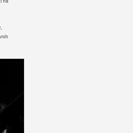
i na
,
vnih