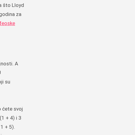
a što Lloyd
 godina za
đeoske
jnosti. A
U
ji su
o ćete svoj
1 + 4) i 3
 1 + 5).