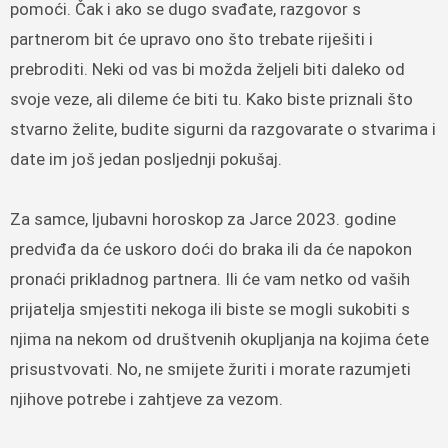
pomoći. Čak i ako se dugo svađate, razgovor s
partnerom bit će upravo ono što trebate riješiti i
prebroditi. Neki od vas bi možda željeli biti daleko od
svoje veze, ali dileme će biti tu. Kako biste priznali što
stvarno želite, budite sigurni da razgovarate o stvarima i
date im još jedan posljednji pokušaj.
Za samce, ljubavni horoskop za Jarce 2023. godine
predviđa da će uskoro doći do braka ili da će napokon
pronaći prikladnog partnera. Ili će vam netko od vaših
prijatelja smjestiti nekoga ili biste se mogli sukobiti s
njima na nekom od društvenih okupljanja na kojima ćete
prisustvovati. No, ne smijete žuriti i morate razumjeti
njihove potrebe i zahtjeve za vezom.