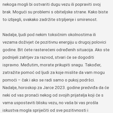
nekoga mogli bi ostvariti dugu vezu ili popraviti svoj
brak. Mogući su problemi s obiteljske strane. Kako biste
to izbjegli, svakako zadržite strpljenje i smirenost.
Nadalje, ljudi pod nekim toksičnim okolnostima ili
vezama doživjet će pozitivnu energiju u drugoj polovici
godine. Bit ćete rasterećeni određenih situacija. Ako ste
podnijeli zahtjev za razvod, stvari će se dogoditi
ispravno. Međutim, morate prikupiti snagu. Također,
zatražite pomoć od ljudi za koje mislite da vam mogu
pomoći – čak i ako se radi samo o pukoj podršci.
Nadalje, horoskop za Jarce 2023. godine predviđa da će
neki od vas pronaći nekog od svojih prijatelja koji će s
vama uspostaviti blisku vezu, no vaša bi vas prošla
iskustva mogla spriječiti od sve pozitivnosti i