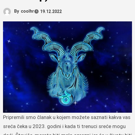
By
coolhr
19.12.2022
Pripremili smo članak u kojem možete saznati kakva vas
sreća čeka u 2023. godini i kada ti trenuci sreće mogu