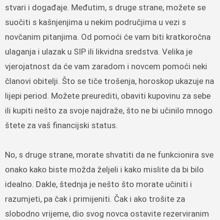
stvari i događaje. Međutim, s druge strane, možete se
suočiti s kašnjenjima u nekim područjima u vezi s
novčanim pitanjima. Od pomoći će vam biti kratkoročna
ulaganja i ulazak u SIP ili likvidna sredstva. Velika je
vjerojatnost da će vam zaradom i novcem pomoći neki
članovi obitelji. Što se tiče trošenja, horoskop ukazuje na
lijepi period. Možete preurediti, obaviti kupovinu za sebe
ili kupiti nešto za svoje najdraže, što ne bi učinilo mnogo
štete za vaš financijski status.
No, s druge strane, morate shvatiti da ne funkcionira sve
onako kako biste možda željeli i kako mislite da bi bilo
idealno. Dakle, štednja je nešto što morate učiniti i
razumjeti, pa čak i primijeniti. Čak i ako trošite za
slobodno vrijeme, dio svog novca ostavite rezerviranim