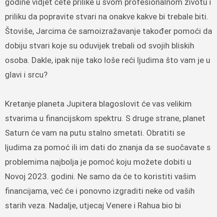
godine vidjet ćete prilike u svom profesionalnom životu i
priliku da popravite stvari na onakve kakve bi trebale biti.
Štoviše, Jarcima će samoizražavanje također pomoći da
dobiju stvari koje su oduvijek trebali od svojih bliskih
osoba. Dakle, ipak nije tako loše reći ljudima što vam je u
glavi i srcu?
Kretanje planeta Jupitera blagoslovit će vas velikim
stvarima u financijskom spektru. S druge strane, planet
Saturn će vam na putu stalno smetati. Obratiti se
ljudima za pomoć ili im dati do znanja da se suočavate s
problemima najbolja je pomoć koju možete dobiti u
Novoj 2023. godini. Ne samo da će to koristiti vašim
financijama, već će i ponovno izgraditi neke od vaših
starih veza. Nadalje, utjecaj Venere i Rahua bio bi