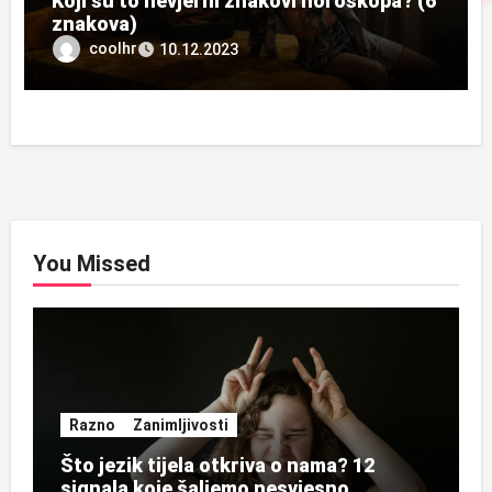
Koji su to nevjerni znakovi horoskopa? (6
znakova)
coolhr
10.12.2023
You Missed
Razno
Zanimljivosti
Što jezik tijela otkriva o nama? 12
signala koje šaljemo nesvjesno