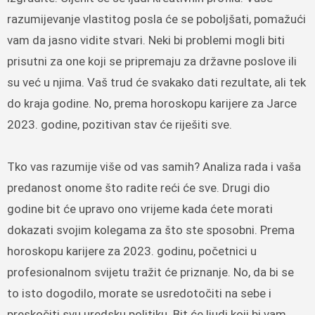
razumijevanje vlastitog posla će se poboljšati, pomažući
vam da jasno vidite stvari. Neki bi problemi mogli biti
prisutni za one koji se pripremaju za državne poslove ili
su već u njima. Vaš trud će svakako dati rezultate, ali tek
do kraja godine. No, prema horoskopu karijere za Jarce
2023. godine, pozitivan stav će riješiti sve.
Tko vas razumije više od vas samih? Analiza rada i vaša
predanost onome što radite reći će sve. Drugi dio
godine bit će upravo ono vrijeme kada ćete morati
dokazati svojim kolegama za što ste sposobni. Prema
horoskopu karijere za 2023. godinu, početnici u
profesionalnom svijetu tražit će priznanje. No, da bi se
to isto dogodilo, morate se usredotočiti na sebe i
preskočiti svu uredsku politiku. Bit će ljudi koji bi vam