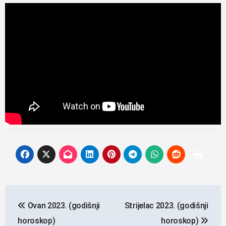
Navigacija
Ovan 2023. (godišnji
Strijelac 2023. (godišnji
objava
horoskop)
horoskop)