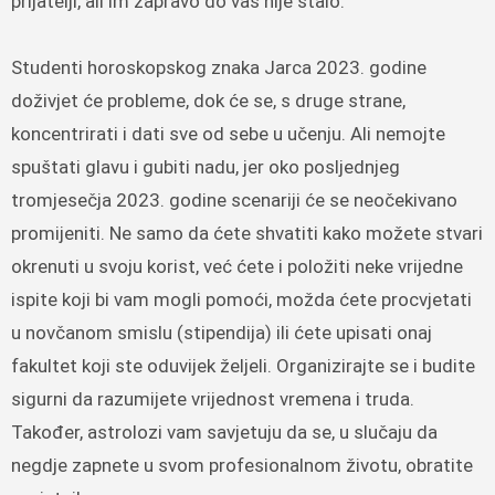
prijatelji, ali im zapravo do vas nije stalo.
Studenti horoskopskog znaka Jarca 2023. godine
doživjet će probleme, dok će se, s druge strane,
koncentrirati i dati sve od sebe u učenju. Ali nemojte
spuštati glavu i gubiti nadu, jer oko posljednjeg
tromjesečja 2023. godine scenariji će se neočekivano
promijeniti. Ne samo da ćete shvatiti kako možete stvari
okrenuti u svoju korist, već ćete i položiti neke vrijedne
ispite koji bi vam mogli pomoći, možda ćete procvjetati
u novčanom smislu (stipendija) ili ćete upisati onaj
fakultet koji ste oduvijek željeli. Organizirajte se i budite
sigurni da razumijete vrijednost vremena i truda.
Također, astrolozi vam savjetuju da se, u slučaju da
negdje zapnete u svom profesionalnom životu, obratite