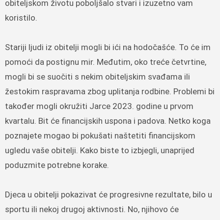
obiteljskom životu poboljšalo stvari i izuzetno vam
koristilo.
Stariji ljudi iz obitelji mogli bi ići na hodočašće. To će im
pomoći da postignu mir. Međutim, oko treće četvrtine,
mogli bi se suočiti s nekim obiteljskim svađama ili
žestokim raspravama zbog uplitanja rodbine. Problemi bi
također mogli okružiti Jarce 2023. godine u prvom
kvartalu. Bit će financijskih uspona i padova. Netko koga
poznajete mogao bi pokušati naštetiti financijskom
ugledu vaše obitelji. Kako biste to izbjegli, unaprijed
poduzmite potrebne korake.
Djeca u obitelji pokazivat će ​​progresivne rezultate, bilo u
sportu ili nekoj drugoj aktivnosti. No, njihovo će