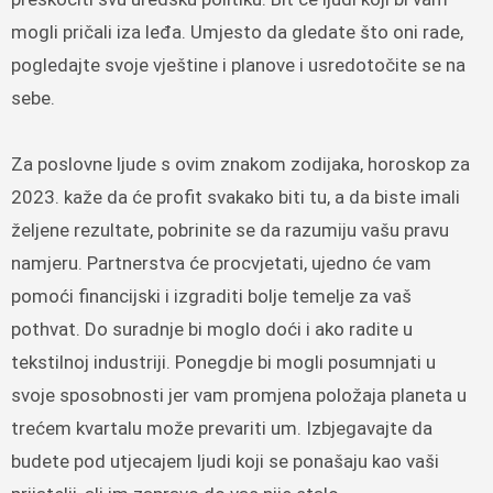
mogli pričali iza leđa. Umjesto da gledate što oni rade,
pogledajte svoje vještine i planove i usredotočite se na
sebe.
Za poslovne ljude s ovim znakom zodijaka, horoskop za
2023. kaže da će profit svakako biti tu, a da biste imali
željene rezultate, pobrinite se da razumiju vašu pravu
namjeru. Partnerstva će procvjetati, ujedno će vam
pomoći financijski i izgraditi bolje temelje za vaš
pothvat. Do suradnje bi moglo doći i ako radite u
tekstilnoj industriji. Ponegdje bi mogli posumnjati u
svoje sposobnosti jer vam promjena položaja planeta u
trećem kvartalu može prevariti um. Izbjegavajte da
budete pod utjecajem ljudi koji se ponašaju kao vaši