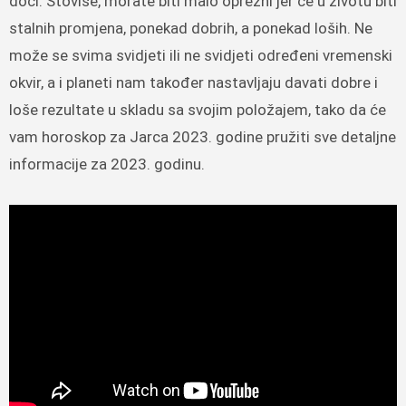
doći. Štoviše, morate biti malo oprezni jer će u životu biti
stalnih promjena, ponekad dobrih, a ponekad loših. Ne
može se svima svidjeti ili ne svidjeti određeni vremenski
okvir, a i planeti nam također nastavljaju davati dobre i
loše rezultate u skladu sa svojim položajem, tako da će
vam horoskop za Jarca 2023. godine pružiti sve detaljne
informacije za 2023. godinu.