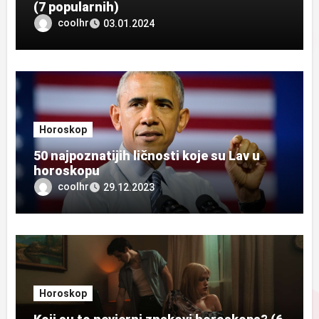
(7 popularnih)
coolhr
03.01.2024
Horoskop
50 najpoznatijih ličnosti koje su Lav u
horoskopu
coolhr
29.12.2023
Horoskop