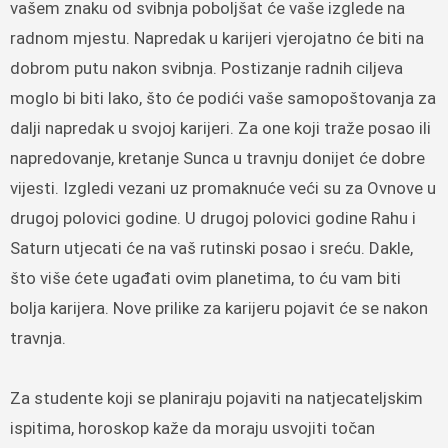
vašem znaku od svibnja poboljšat će vaše izglede na
radnom mjestu. Napredak u karijeri vjerojatno će biti na
dobrom putu nakon svibnja. Postizanje radnih ciljeva
moglo bi biti lako, što će podići vaše samopoštovanja za
dalji napredak u svojoj karijeri. Za one koji traže posao ili
napredovanje, kretanje Sunca u travnju donijet će dobre
vijesti. Izgledi vezani uz promaknuće veći su za Ovnove u
drugoj polovici godine. U drugoj polovici godine Rahu i
Saturn utjecati će na vaš rutinski posao i sreću. Dakle,
što više ćete ugađati ovim planetima, to ću vam biti
bolja karijera. Nove prilike za karijeru pojavit će se nakon
travnja.
Za studente koji se planiraju pojaviti na natjecateljskim
ispitima, horoskop kaže da moraju usvojiti točan