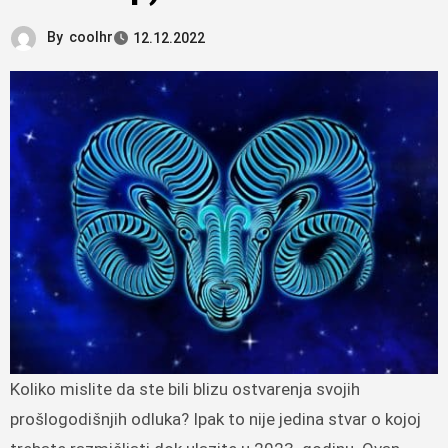
By
coolhr
12.12.2022
Koliko mislite da ste bili blizu ostvarenja svojih
prošlogodišnjih odluka? Ipak to nije jedina stvar o kojoj