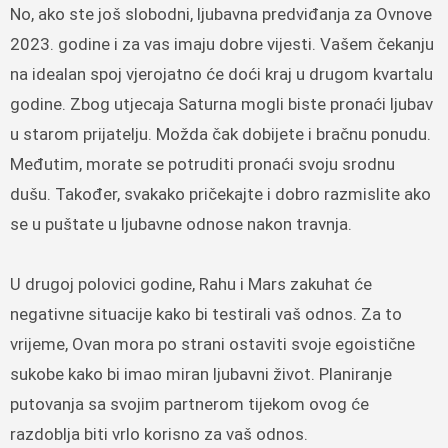
No, ako ste još slobodni, ljubavna predviđanja za Ovnove
2023. godine i za vas imaju dobre vijesti. Vašem čekanju
na idealan spoj vjerojatno će doći kraj u drugom kvartalu
godine. Zbog utjecaja Saturna mogli biste pronaći ljubav
u starom prijatelju. Možda čak dobijete i bračnu ponudu.
Međutim, morate se potruditi pronaći svoju srodnu
dušu. Također, svakako pričekajte i dobro razmislite ako
se u puštate u ljubavne odnose nakon travnja.
U drugoj polovici godine, Rahu i Mars zakuhat će
negativne situacije kako bi testirali vaš odnos. Za to
vrijeme, Ovan mora po strani ostaviti svoje egoistične
sukobe kako bi imao miran ljubavni život. Planiranje
putovanja sa svojim partnerom tijekom ovog će
razdoblja biti vrlo korisno za vaš odnos.