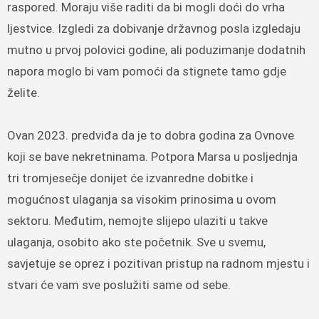
raspored. Moraju više raditi da bi mogli doći do vrha
ljestvice. Izgledi za dobivanje državnog posla izgledaju
mutno u prvoj polovici godine, ali poduzimanje dodatnih
napora moglo bi vam pomoći da stignete tamo gdje
želite.
Ovan 2023. predviđa da je to dobra godina za Ovnove
koji se bave nekretninama. Potpora Marsa u posljednja
tri tromjesečje donijet će izvanredne dobitke i
mogućnost ulaganja sa visokim prinosima u ovom
sektoru. Međutim, nemojte slijepo ulaziti u takve
ulaganja, osobito ako ste početnik. Sve u svemu,
savjetuje se oprez i pozitivan pristup na radnom mjestu i
stvari će vam sve poslužiti same od sebe.