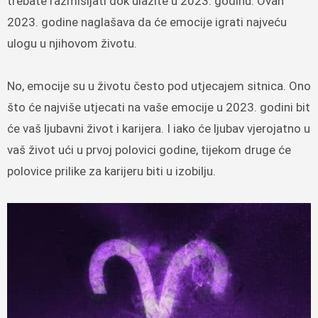
trebate razmišljati dok ulazite u 2023. godinu. Ovan
2023. godine naglašava da će emocije igrati najveću
ulogu u njihovom životu.
No, emocije su u životu često pod utjecajem sitnica. Ono
što će najviše utjecati na vaše emocije u 2023. godini bit
će vaš ljubavni život i karijera. I iako će ljubav vjerojatno u
vaš život ući u prvoj polovici godine, tijekom druge će
polovice prilike za karijeru biti u izobilju.