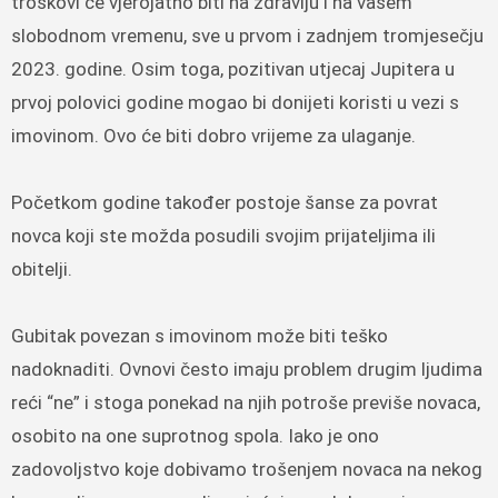
troškovi će vjerojatno biti na zdravlju i na vašem
slobodnom vremenu, sve u prvom i zadnjem tromjesečju
2023. godine. Osim toga, pozitivan utjecaj Jupitera u
prvoj polovici godine mogao bi donijeti koristi u vezi s
imovinom. Ovo će biti dobro vrijeme za ulaganje.
Početkom godine također postoje šanse za povrat
novca koji ste možda posudili svojim prijateljima ili
obitelji.
Gubitak povezan s imovinom može biti teško
nadoknaditi. Ovnovi često imaju problem drugim ljudima
reći “ne” i stoga ponekad na njih potroše previše novaca,
osobito na one suprotnog spola. Iako je ono
zadovoljstvo koje dobivamo trošenjem novaca na nekog