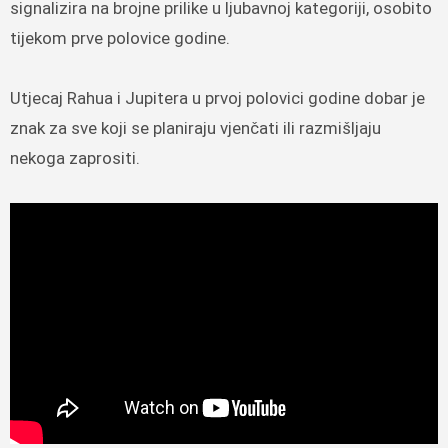
signalizira na brojne prilike u ljubavnoj kategoriji, osobito
tijekom prve polovice godine.
Utjecaj Rahua i Jupitera u prvoj polovici godine dobar je
znak za sve koji se planiraju vjenčati ili razmišljaju
nekoga zaprositi.