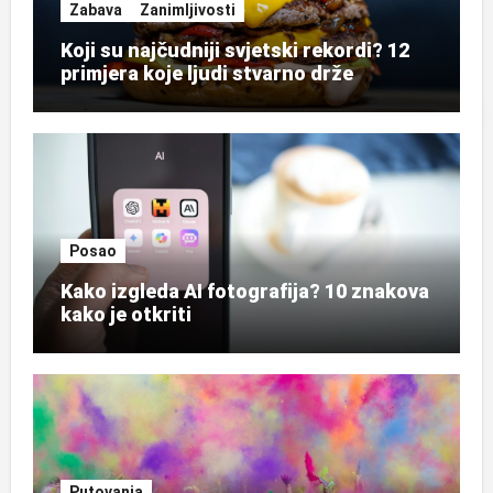
Zabava
Zanimljivosti
Koji su najčudniji svjetski rekordi? 12
primjera koje ljudi stvarno drže
Posao
Kako izgleda AI fotografija? 10 znakova
kako je otkriti
Putovanja