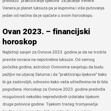
predlažu “prakticiranje lijekova” za jačanje Venere.
Venera je planet luksuza pa je kupovina i više putovanja
jedan od načina da je ojačate u svom horoskopu.
Ovan 2023. – financijski
horoskop
Najbitniji savjet za Ovnove 2023. godine je da ne trošite
previše novaca na nepotrebne luksuze. Od samog
početka godine, astrolozi Ovnovima savjetuju da budu
pažljivi na utjecaj Saturna i da “prakticiraju lijekove” kako
bi ga zadovoljili, odnosno kako vaša ušteđevina ne bi bila
pogođena. Horoskop za Ovnove 2023. godine predviđa
mogućnosti nekoliko nepredvidivih izdataka tijekom
druge polovice godine. Tijekom trećeg tromjesečje