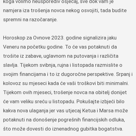
koga volimo neusporediv osjećaj, sve dok vam je
namjera iza trošenja novca nekog osvojiti, tada budite
spremni na razočaranje.
Horoskop za Ovnove 2023. godine signalizira jaku
Veneru na početku godine. To će vas potaknuti da
trošite iz zabave, uglavnom na putovanja i različita
slavlja. Tijekom svibnja, rujna i listopada razmislite o
svojim financijama i to iz dugoročne perspektive. Srpanj i
kolovoz su mjeseci kada će vaši troškovi biti minimalni.
Tijekom ovih mjeseci, trošenje novca na obitelj donijet
će vam veliku sreću u listopadu. Pokušajte izbjeći bilo
kakva nova ulaganja jer vas utjecaj Ketua i Marsa može
potaknuti na donošenje pogrešnih financijskih odluka,
što može dovesti do iznenadnog gubitka bogatstva.