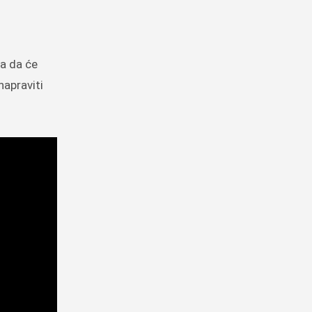
va da će
napraviti