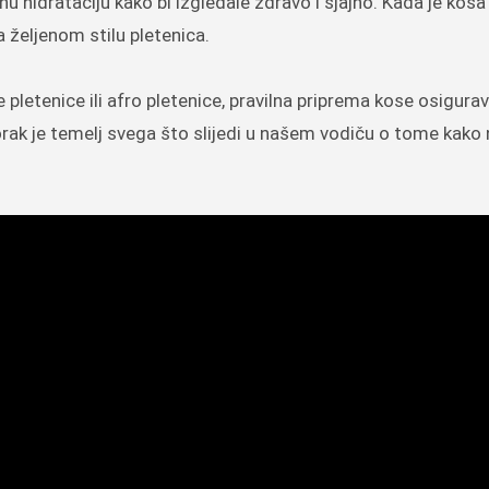
u hidrataciju kako bi izgledale zdravo i sjajno. Kada je kosa
 željenom stilu pletenica.
e pletenice ili afro pletenice, pravilna priprema kose osigura
 korak je temelj svega što slijedi u našem vodiču o tome kako 