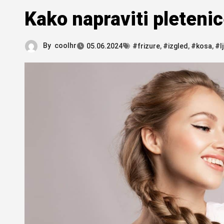
Kako napraviti pletenic
By
coolhr
05.06.2024
#frizure
,
#izgled
,
#kosa
,
#l