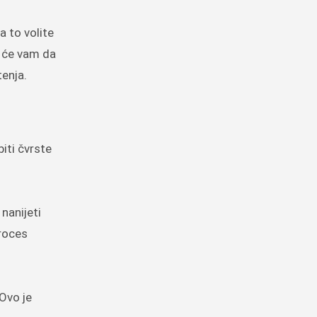
a to volite
i će vam da
enja.
iti čvrste
nanijeti
proces
 Ovo je