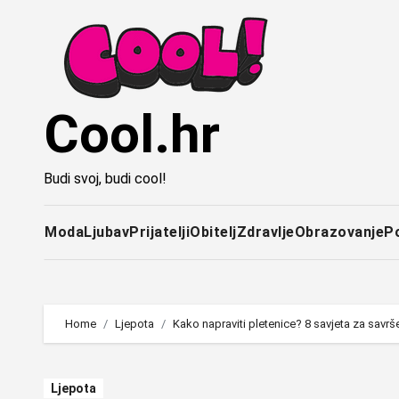
Idi
na
sadržaj
Cool.hr
Budi svoj, budi cool!
Moda
Ljubav
Prijatelji
Obitelj
Zdravlje
Obrazovanje
P
Home
Ljepota
Kako napraviti pletenice? 8 savjeta za savrš
Ljepota