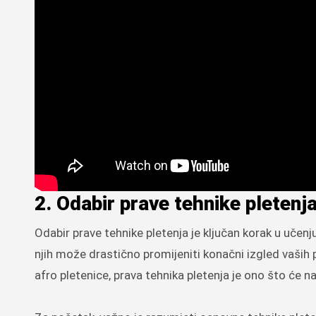
2. Odabir prave tehnike pletenj
Odabir prave tehnike pletenja je ključan korak u učenj
njih može drastično promijeniti konačni izgled vaših pl
afro pletenice, prava tehnika pletenja je ono što će nap