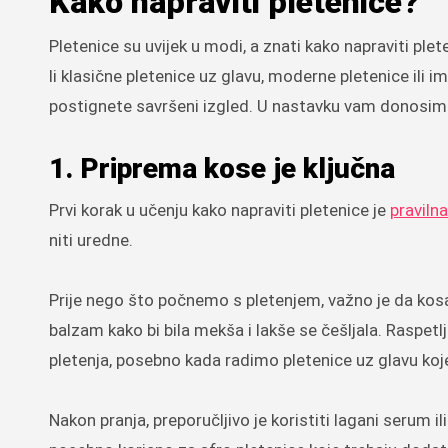
Kako napraviti pletenice?
Pletenice su uvijek u modi, a znati kako napraviti plet
li klasične pletenice uz glavu, moderne pletenice ili 
postignete savršeni izgled. U nastavku vam donosim
1. Priprema kose je ključna
Prvi korak u učenju kako napraviti pletenice je
praviln
niti uredne.
Prije nego što počnemo s pletenjem, važno je da kosa 
balzam kako bi bila mekša i lakše se češljala. Raspetl
pletenja, posebno kada radimo pletenice uz glavu koje
Nakon pranja, preporučljivo je koristiti lagani serum il