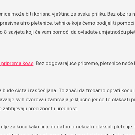
enice može biti korisna vještina za svaku priliku. Bez obzira n
impresivne afro pletenice, tehnike koje ćemo podijeliti pomoć
o 8 savjeta koji će vam pomoći da ovladate umjetnošću plet
a priprema kose
. Bez odgovarajuće pripreme, pletenice neće b
bude čista i rasčešljana. To znači da trebamo oprati kosu i 
javanje svih čvorova i zamršaja je ključno jer će to olakšati 
 zahtijevaju preciznost i urednost.
i ulje za kosu kako bi je dodatno omekšali i olakšali pletenje.