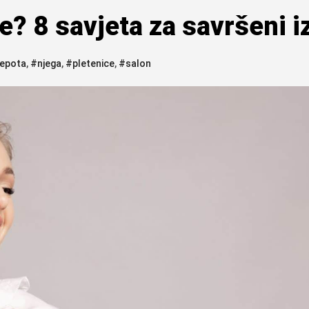
e? 8 savjeta za savršeni i
jepota
,
#njega
,
#pletenice
,
#salon