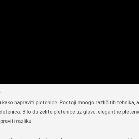
a
u kako napraviti pletenice. Postoji mnogo različitih tehnika, 
etenica. Bilo da želite pletenice uz glavu, elegantne pletenic
raviti razliku.