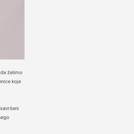
o da želimo
enice koje
 savršeni
 nego