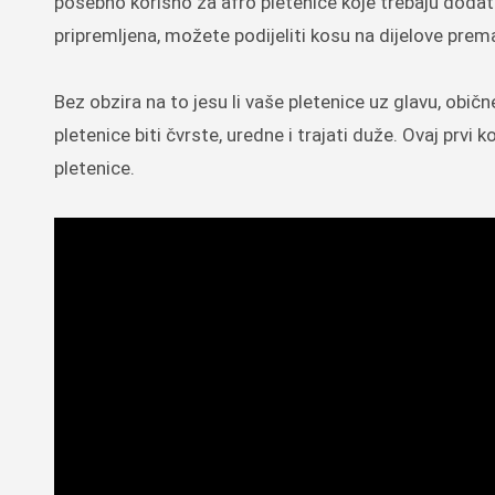
posebno korisno za afro pletenice koje trebaju dodatn
pripremljena, možete podijeliti kosu na dijelove prema
Bez obzira na to jesu li vaše pletenice uz glavu, običn
pletenice biti čvrste, uredne i trajati duže. Ovaj prvi
pletenice.