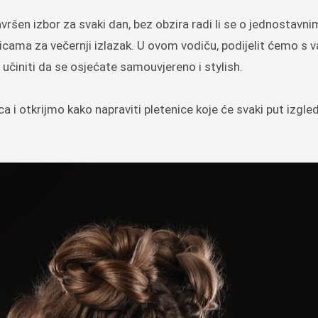
avršen izbor za svaki dan, bez obzira radi li se o jednostavni
enicama za večernji izlazak. U ovom vodiču, podijelit ćemo s 
i učiniti da se osjećate samouvjereno i stylish.
 i otkrijmo kako napraviti pletenice koje će svaki put izgle