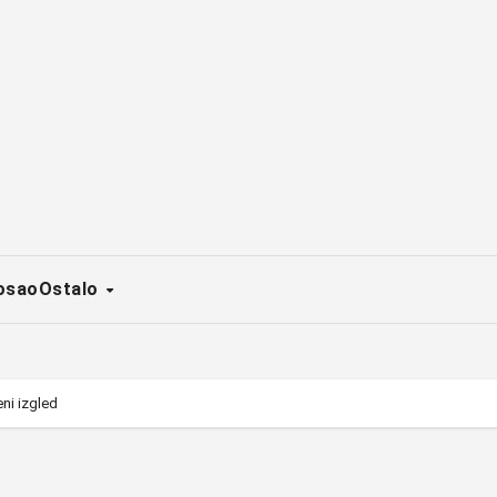
osao
Ostalo
eni izgled