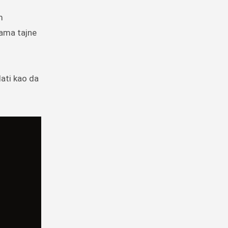
m
vama tajne
dati kao da