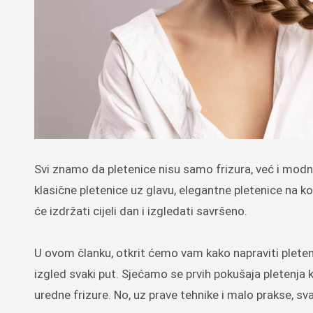
Svi znamo da pletenice nisu samo frizura, već i mod
klasične pletenice uz glavu, elegantne pletenice na kos
će izdržati cijeli dan i izgledati savršeno.
U ovom članku, otkrit ćemo vam kako napraviti pleten
izgled svaki put. Sjećamo se prvih pokušaja pletenja 
uredne frizure. No, uz prave tehnike i malo prakse, 