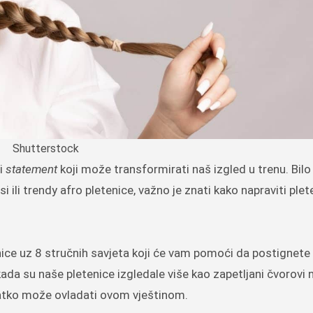
Shutterstock
ni
statement
koji može transformirati naš izgled u trenu. Bil
i ili trendy afro pletenice, važno je znati kako napraviti plet
ice uz 8 stručnih savjeta koji će vam pomoći da postignete
kada su naše pletenice izgledale više kao zapetljani čvorovi
svatko može ovladati ovom vještinom.