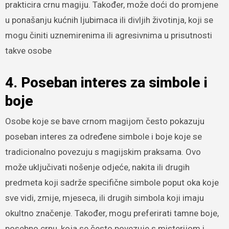
prakticira crnu magiju. Također, može doći do promjene
u ponašanju kućnih ljubimaca ili divljih životinja, koji se
mogu činiti uznemirenima ili agresivnima u prisutnosti
takve osobe
4. Poseban interes za simbole i
boje
Osobe koje se bave crnom magijom često pokazuju
poseban interes za određene simbole i boje koje se
tradicionalno povezuju s magijskim praksama. Ovo
može uključivati nošenje odjeće, nakita ili drugih
predmeta koji sadrže specifične simbole poput oka koje
sve vidi, zmije, mjeseca, ili drugih simbola koji imaju
okultno značenje. Također, mogu preferirati tamne boje,
posebno crnu, koja se često povezuje s misterijom i