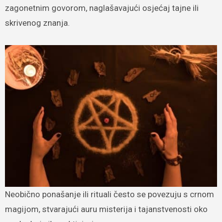
zagonetnim govorom, naglašavajući osjećaj tajne ili
skrivenog znanja.
Neobično ponašanje ili rituali često se povezuju s crnom
magijom, stvarajući auru misterija i tajanstvenosti oko