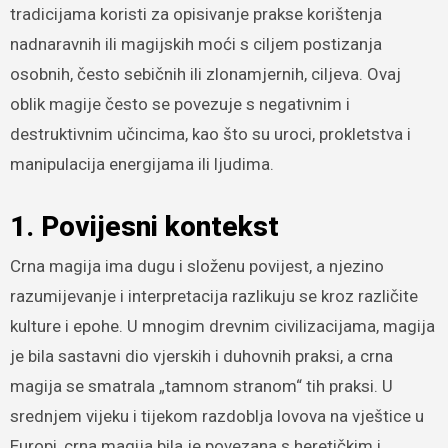
tradicijama koristi za opisivanje prakse korištenja
nadnaravnih ili magijskih moći s ciljem postizanja
osobnih, često sebičnih ili zlonamjernih, ciljeva. Ovaj
oblik magije često se povezuje s negativnim i
destruktivnim učincima, kao što su uroci, prokletstva i
manipulacija energijama ili ljudima.
1. Povijesni kontekst
Crna magija ima dugu i složenu povijest, a njezino
razumijevanje i interpretacija razlikuju se kroz različite
kulture i epohe. U mnogim drevnim civilizacijama, magija
je bila sastavni dio vjerskih i duhovnih praksi, a crna
magija se smatrala „tamnom stranom“ tih praksi. U
srednjem vijeku i tijekom razdoblja lovova na vještice u
Europi, crna magija bila je povezana s heretičkim i