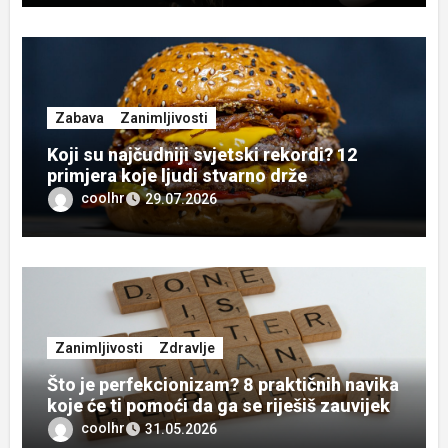
Zabava
Zanimljivosti
Koji su najčudniji svjetski rekordi? 12
primjera koje ljudi stvarno drže
coolhr
29.07.2026
Zanimljivosti
Zdravlje
Što je perfekcionizam? 8 praktičnih navika
koje će ti pomoći da ga se riješiš zauvijek
coolhr
31.05.2026