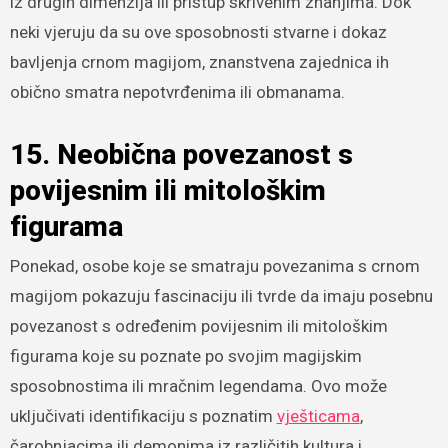
iz drugih dimenzija ili pristup skrivenim znanjima. Dok
neki vjeruju da su ove sposobnosti stvarne i dokaz
bavljenja crnom magijom, znanstvena zajednica ih
obično smatra nepotvrđenima ili obmanama.
15. Neobična povezanost s
povijesnim ili mitološkim
figurama
Ponekad, osobe koje se smatraju povezanima s crnom
magijom pokazuju fascinaciju ili tvrde da imaju posebnu
povezanost s određenim povijesnim ili mitološkim
figurama koje su poznate po svojim magijskim
sposobnostima ili mračnim legendama. Ovo može
uključivati identifikaciju s poznatim
vješticama
,
čarobnjacima ili demonima iz različitih kultura i