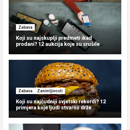
Zabava
Koji su najskuplji predmeti ikad
prodani? 12 aukcija koje su srušile
rekorde
Zabava
Zanimljivosti
Koji su najčudniji svjetski rekordi? 12
primjera koje ljudi stvarno drže