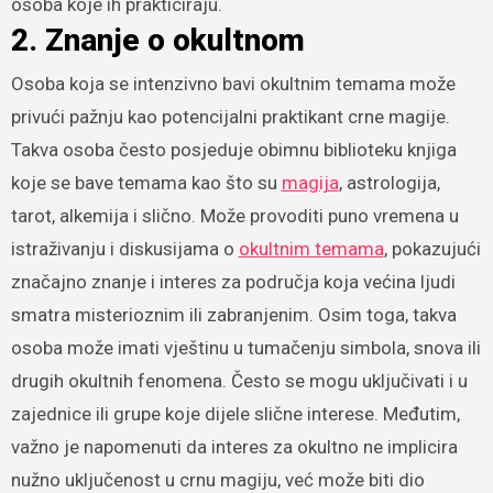
osoba koje ih prakticiraju.
2. Znanje o okultnom
Osoba koja se intenzivno bavi okultnim temama može
privući pažnju kao potencijalni praktikant crne magije.
Takva osoba često posjeduje obimnu biblioteku knjiga
koje se bave temama kao što su
magija
, astrologija,
tarot, alkemija i slično. Može provoditi puno vremena u
istraživanju i diskusijama o
okultnim temama
, pokazujući
značajno znanje i interes za područja koja većina ljudi
smatra misterioznim ili zabranjenim. Osim toga, takva
osoba može imati vještinu u tumačenju simbola, snova ili
drugih okultnih fenomena. Često se mogu uključivati i u
zajednice ili grupe koje dijele slične interese. Međutim,
važno je napomenuti da interes za okultno ne implicira
nužno uključenost u crnu magiju, već može biti dio