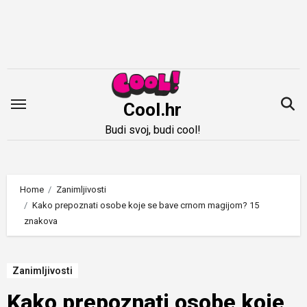
Idi
na
sadržaj
Cool.hr
Budi svoj, budi cool!
Home
Zanimljivosti
Kako prepoznati osobe koje se bave crnom magijom? 15
znakova
Zanimljivosti
Kako prepoznati osobe koje