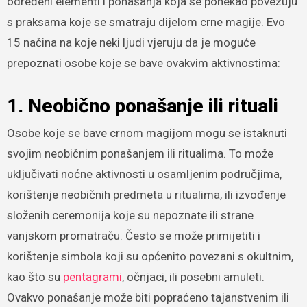
određeni elementi i ponašanja koja se ponekad povezuju
s praksama koje se smatraju dijelom crne magije. Evo
15 načina na koje neki ljudi vjeruju da je moguće
prepoznati osobe koje se bave ovakvim aktivnostima:
1. Neobično ponašanje ili rituali
Osobe koje se bave crnom magijom mogu se istaknuti
svojim neobičnim ponašanjem ili ritualima. To može
uključivati noćne aktivnosti u osamljenim područjima,
korištenje neobičnih predmeta u ritualima, ili izvođenje
složenih ceremonija koje su nepoznate ili strane
vanjskom promatraču. Često se može primijetiti i
korištenje simbola koji su općenito povezani s okultnim,
kao što su
pentagrami
, očnjaci, ili posebni amuleti.
Ovakvo ponašanje može biti popraćeno tajanstvenim ili