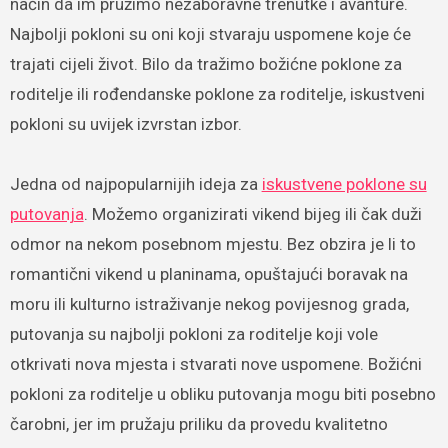
način da im pružimo nezaboravne trenutke i avanture.
Najbolji pokloni su oni koji stvaraju uspomene koje će
trajati cijeli život. Bilo da tražimo božićne poklone za
roditelje ili rođendanske poklone za roditelje, iskustveni
pokloni su uvijek izvrstan izbor.
Jedna od najpopularnijih ideja za
iskustvene poklone su
putovanja
. Možemo organizirati vikend bijeg ili čak duži
odmor na nekom posebnom mjestu. Bez obzira je li to
romantični vikend u planinama, opuštajući boravak na
moru ili kulturno istraživanje nekog povijesnog grada,
putovanja su najbolji pokloni za roditelje koji vole
otkrivati nova mjesta i stvarati nove uspomene. Božićni
pokloni za roditelje u obliku putovanja mogu biti posebno
čarobni, jer im pružaju priliku da provedu kvalitetno