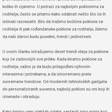
koliko ih cijenimo. U potrazi za najboljim poklonima za
roditelje, često se pitamo kako odabrati nešto što će ih
istinski razveseliti. Bilo da tražimo božićne poklone za
roditelje ili pak rođendanske poklone za roditelje, želimo
da naši darovi budu posebni, trendi i jedinstveni.
U ovom članku istražujemo devet trendi ideja za poklone
koji će zadovoljiti sve prilike. Kada biramo poklone za
roditelje, važno je da budu prilagođeni njihovim
interesima i potrebama, a da istovremeno prate
suvremene trendove. Od modernih tehnoloških gadgeta
do personaliziranih suvenira, najbolji pokloni su oni koji ih
iznenade i obraduju.
Kako bismo vam olakšali odabir, sastavili smo popis koji