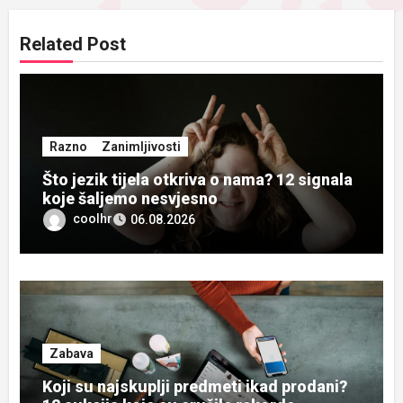
Related Post
Razno
Zanimljivosti
Što jezik tijela otkriva o nama? 12 signala
koje šaljemo nesvjesno
coolhr
06.08.2026
Zabava
Koji su najskuplji predmeti ikad prodani?