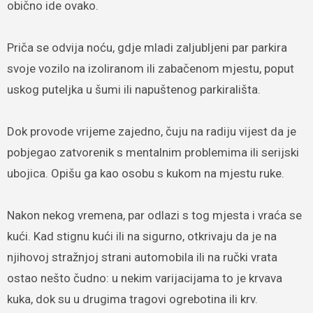
obično ide ovako.
Priča se odvija noću, gdje mladi zaljubljeni par parkira
svoje vozilo na izoliranom ili zabačenom mjestu, poput
uskog puteljka u šumi ili napuštenog parkirališta.
Dok provode vrijeme zajedno, čuju na radiju vijest da je
pobjegao zatvorenik s mentalnim problemima ili serijski
ubojica. Opišu ga kao osobu s kukom na mjestu ruke.
Nakon nekog vremena, par odlazi s tog mjesta i vraća se
kući. Kad stignu kući ili na sigurno, otkrivaju da je na
njihovoj stražnjoj strani automobila ili na ručki vrata
ostao nešto čudno: u nekim varijacijama to je krvava
kuka, dok su u drugima tragovi ogrebotina ili krv.