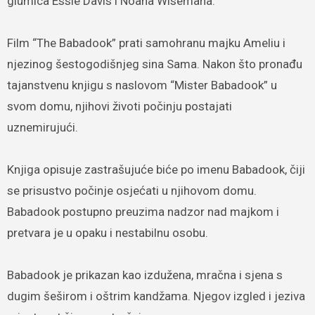
glumica Essie Davis i Noaha Wisemana.
Film “The Babadook” prati samohranu majku Ameliu i
njezinog šestogodišnjeg sina Sama. Nakon što pronađu
tajanstvenu knjigu s naslovom “Mister Babadook” u
svom domu, njihovi životi počinju postajati
uznemirujući.
Knjiga opisuje zastrašujuće biće po imenu Babadook, čiji
se prisustvo počinje osjećati u njihovom domu.
Babadook postupno preuzima nadzor nad majkom i
pretvara je u opaku i nestabilnu osobu.
Babadook je prikazan kao izdužena, mračna i sjena s
dugim šeširom i oštrim kandžama. Njegov izgled i jeziva