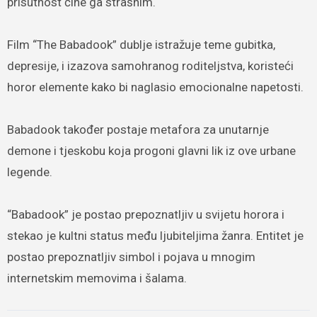
prisutnost čine ga strašnim.
Film “The Babadook” dublje istražuje teme gubitka,
depresije, i izazova samohranog roditeljstva, koristeći
horor elemente kako bi naglasio emocionalne napetosti.
Babadook također postaje metafora za unutarnje
demone i tjeskobu koja progoni glavni lik iz ove urbane
legende.
“Babadook” je postao prepoznatljiv u svijetu horora i
stekao je kultni status među ljubiteljima žanra. Entitet je
postao prepoznatljiv simbol i pojava u mnogim
internetskim memovima i šalama.