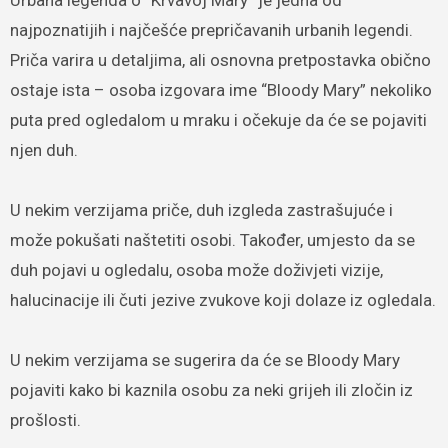
Urbana legenda o “Krvavoj Mary” je jedna od
najpoznatijih i najčešće prepričavanih urbanih legendi.
Priča varira u detaljima, ali osnovna pretpostavka obično
ostaje ista – osoba izgovara ime “Bloody Mary” nekoliko
puta pred ogledalom u mraku i očekuje da će se pojaviti
njen duh.
U nekim verzijama priče, duh izgleda zastrašujuće i
može pokušati naštetiti osobi. Također, umjesto da se
duh pojavi u ogledalu, osoba može doživjeti vizije,
halucinacije ili čuti jezive zvukove koji dolaze iz ogledala.
U nekim verzijama se sugerira da će se Bloody Mary
pojaviti kako bi kaznila osobu za neki grijeh ili zločin iz
prošlosti.