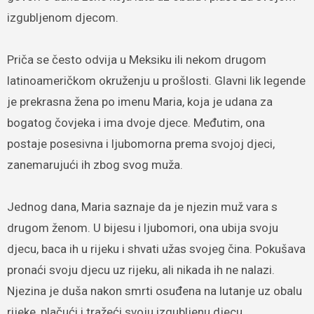
izgubljenom djecom.
Priča se često odvija u Meksiku ili nekom drugom
latinoameričkom okruženju u prošlosti. Glavni lik legende
je prekrasna žena po imenu Maria, koja je udana za
bogatog čovjeka i ima dvoje djece. Međutim, ona
postaje posesivna i ljubomorna prema svojoj djeci,
zanemarujući ih zbog svog muža.
Jednog dana, Maria saznaje da je njezin muž vara s
drugom ženom. U bijesu i ljubomori, ona ubija svoju
djecu, baca ih u rijeku i shvati užas svojeg čina. Pokušava
pronaći svoju djecu uz rijeku, ali nikada ih ne nalazi.
Njezina je duša nakon smrti osuđena na lutanje uz obalu
rijeke, plačući i tražeći svoju izgubljenu djecu.