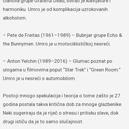
članova grupe Grateful Dead, svirao je klavijature i
harmoniku. Umro je od komplikacija uzrokovanih
alkoholom.
– Pete de Freitas (1961–1989) – Bubnjar grupe Echo &
the Bunnymen. Umro je u motociklističkoj nesreći.
– Anton Yelchin (1989–2016) – Glumac poznat po
ulogama u filmovima poput “Star Trek” i “Green Room.”
Umro je u nesreći s automobilom.
Postoji mnogo spekulacija i teorija o tome zašto je 27
godina postala takva kritična dob za mnoge glazbenike.
Neki sugeriraju da je riječ o stresu i pritisku slave, dok
drugi ističu da je to samo slučajnost.