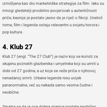
izmišljena kao dio marketinške strategije za film. Iako su
mnogi gledatelji prvobitno povjerovali u autentičnost
priče, kasnije je postalo jasno da je riječ o fikciji. Unatoč
tome, film i legenda ostaju relevantni u svijetu horora i
pop kulture.
4. Klub 27
Klub 27 (engl. “The 27 Club”) je naziv koji se koristi za
skupinu poznatih glazbenika i umjetnika koji su umrli u
dobi od 27 godina, a uz koje se veže priča o njihovoj
nenadanoj smrti. Urbane legende nisu uvijek
paranormalne, već su nekada samo veoma čudne i
neobične.
Smatra se da je ova dobna granica postala neobično