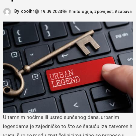
By
coolhr
19.09.2023
#mitologija
,
#povijest
,
#zabava
U tamnim noćima ili usred sunčanog dana, urbanim
legendama je zajedničko to što se šapuću iza zatvorenih
vrata, šire se među znatiželjnicima i tiho se prenose u