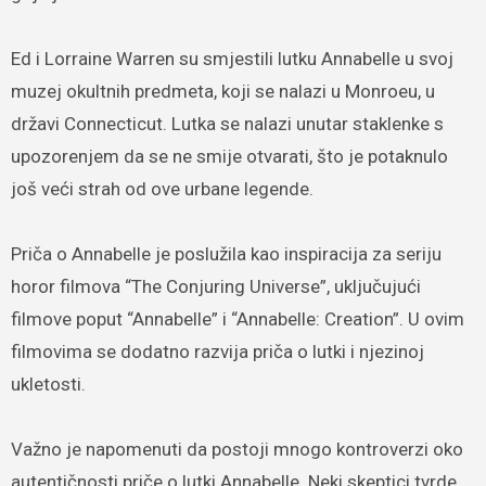
Ed i Lorraine Warren su smjestili lutku Annabelle u svoj
muzej okultnih predmeta, koji se nalazi u Monroeu, u
državi Connecticut. Lutka se nalazi unutar staklenke s
upozorenjem da se ne smije otvarati, što je potaknulo
još veći strah od ove urbane legende.
Priča o Annabelle je poslužila kao inspiracija za seriju
horor filmova “The Conjuring Universe”, uključujući
filmove poput “Annabelle” i “Annabelle: Creation”. U ovim
filmovima se dodatno razvija priča o lutki i njezinoj
ukletosti.
Važno je napomenuti da postoji mnogo kontroverzi oko
autentičnosti priče o lutki Annabelle. Neki skeptici tvrde