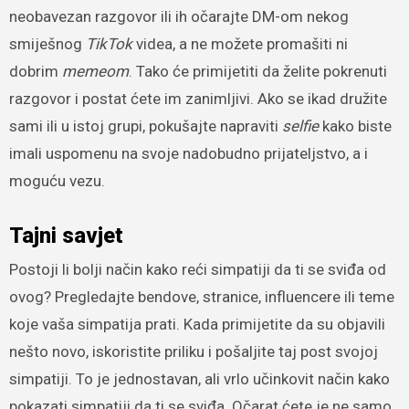
neobavezan razgovor ili ih očarajte DM-om nekog
smiješnog
TikTok
videa, a ne možete promašiti ni
dobrim
memeom
. Tako će primijetiti da želite pokrenuti
razgovor i postat ćete im zanimljivi. Ako se ikad družite
sami ili u istoj grupi, pokušajte napraviti
selfie
kako biste
imali uspomenu na svoje nadobudno prijateljstvo, a i
moguću vezu.
Tajni savjet
Postoji li bolji način kako reći simpatiji da ti se sviđa od
ovog? Pregledajte bendove, stranice, influencere ili teme
koje vaša simpatija prati. Kada primijetite da su objavili
nešto novo, iskoristite priliku i pošaljite taj post svojoj
simpatiji. To je jednostavan, ali vrlo učinkovit način kako
pokazati simpatiji da ti se sviđa. Očarat ćete je ne samo