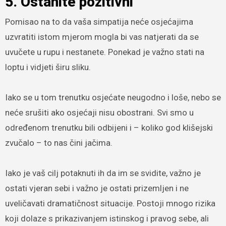
5. Ostanite pozitivni
Pomisao na to da vaša simpatija neće osjećajima
uzvratiti istom mjerom mogla bi vas natjerati da se
uvučete u rupu i nestanete. Ponekad je važno stati na
loptu i vidjeti širu sliku.
Iako se u tom trenutku osjećate neugodno i loše, nebo se
neće srušiti ako osjećaji nisu obostrani. Svi smo u
određenom trenutku bili odbijeni i – koliko god klišejski
zvučalo – to nas čini jačima.
Iako je vaš cilj potaknuti ih da im se svidite, važno je
ostati vjeran sebi i važno je ostati prizemljen i ne
uveličavati dramatičnost situacije. Postoji mnogo rizika
koji dolaze s prikazivanjem istinskog i pravog sebe, ali