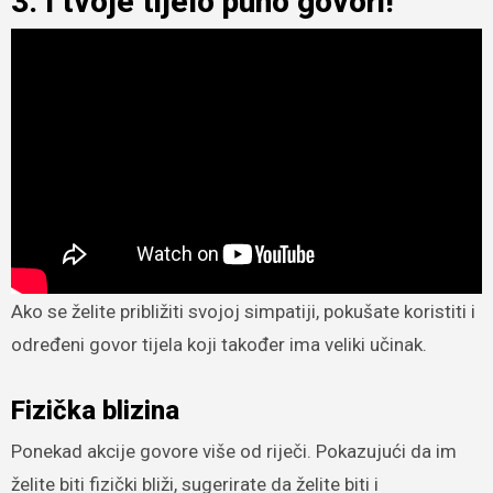
3. I tvoje tijelo puno govori!
Ako se želite približiti svojoj simpatiji, pokušate koristiti i
određeni govor tijela koji također ima veliki učinak.
Fizička blizina
Ponekad akcije govore više od riječi. Pokazujući da im
želite biti fizički bliži, sugerirate da želite biti i