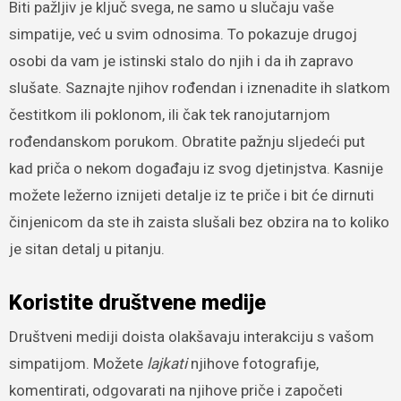
Biti pažljiv je ključ svega, ne samo u slučaju vaše
simpatije, već u svim odnosima. To pokazuje drugoj
osobi da vam je istinski stalo do njih i da ih zapravo
slušate. Saznajte njihov rođendan i iznenadite ih slatkom
čestitkom ili poklonom, ili čak tek ranojutarnjom
rođendanskom porukom. Obratite pažnju sljedeći put
kad priča o nekom događaju iz svog djetinjstva. Kasnije
možete ležerno iznijeti detalje iz te priče i bit će dirnuti
činjenicom da ste ih zaista slušali bez obzira na to koliko
je sitan detalj u pitanju.
Koristite društvene medije
Društveni mediji doista olakšavaju interakciju s vašom
simpatijom. Možete
lajkati
njihove fotografije,
komentirati, odgovarati na njihove priče i započeti