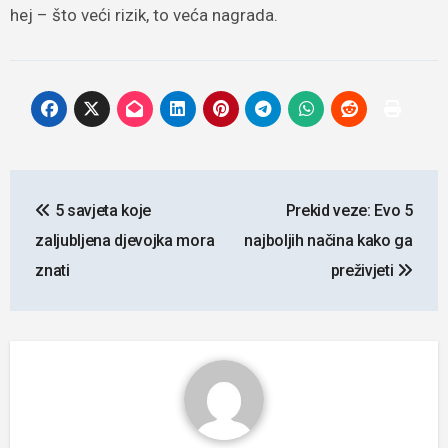
hej – što veći rizik, to veća nagrada.
Navigacija
5 savjeta koje
Prekid veze: Evo 5
objava
zaljubljena djevojka mora
najboljih načina kako ga
znati
preživjeti