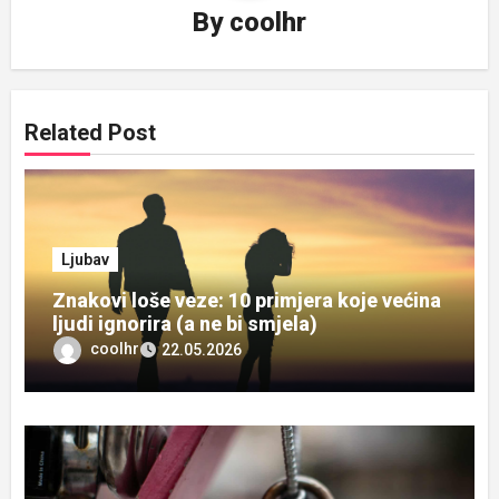
By
coolhr
Related Post
Ljubav
Znakovi loše veze: 10 primjera koje većina
ljudi ignorira (a ne bi smjela)
coolhr
22.05.2026