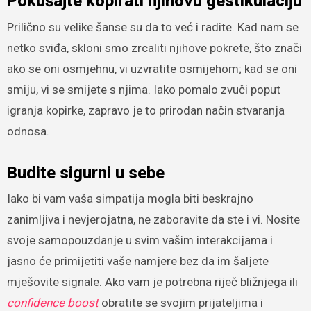
Pokušajte kopirati njihovu gestikulaciju
Prilično su velike šanse su da to već i radite. Kad nam se
netko sviđa, skloni smo zrcaliti njihove pokrete, što znači
ako se oni osmjehnu, vi uzvratite osmijehom; kad se oni
smiju, vi se smijete s njima. Iako pomalo zvuči poput
igranja kopirke, zapravo je to prirodan način stvaranja
odnosa.
Budite sigurni u sebe
Iako bi vam vaša simpatija mogla biti beskrajno
zanimljiva i nevjerojatna, ne zaboravite da ste i vi. Nosite
svoje samopouzdanje u svim vašim interakcijama i
jasno će primijetiti vaše namjere bez da im šaljete
mješovite signale. Ako vam je potrebna riječ bližnjega ili
confidence boost
obratite se svojim prijateljima i