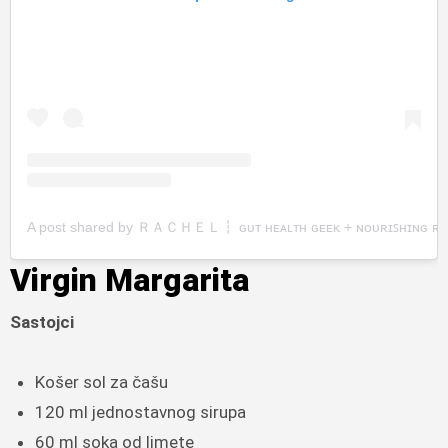
A post shared by ＲＡＣＨＥＬ┇ ɢᴜᴛ ʜᴇᴀʟᴛʜ ɢᴇᴇᴋ + ɴᴏᴜʀɪꜱʜɪɴɢ ʀᴇᴄ
Virgin Margarita
Sastojci
Košer sol za čašu
120 ml jednostavnog sirupa
60 ml soka od limete