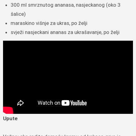
300 ml smrznutog ananasa, nasjeckanog (oko 3
šalice)
maraskino višnje za ukras, po želji
svježi nasjeckani ananas za ukrašavanje, po želji
Upute