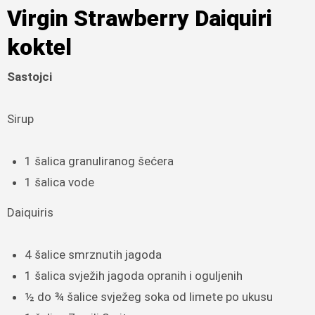
Virgin Strawberry Daiquiri
koktel
Sastojci
Sirup
1 šalica granuliranog šećera
1 šalica vode
Daiquiris
4 šalice smrznutih jagoda
1 šalica svježih jagoda opranih i oguljenih
½ do ¾ šalice svježeg soka od limete po ukusu