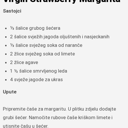
Sastojci
⅓ šalice grubog šećera
2 šalice svježih jagoda oljuštenih i nasjeckanih
⅓ šalice svježeg soka od naranče
2 žlice svježeg soka od limete
2 žlice agave
1 ½ šalice smrvljenog leda
4 svježe jagode za ukras
Upute
Pripremite čaše za margaritu. U plitku zdjelu dodajte
grubi šećer. Namočite rubove čaše kriškom limete i
utisnite čašu u šećer.