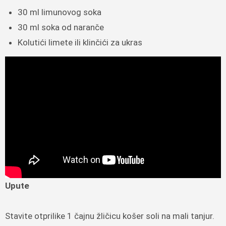
30 ml limunovog soka
30 ml soka od naranče
Kolutići limete ili klinčići za ukras
Upute
Stavite otprilike 1 čajnu žličicu košer soli na mali tanjur.