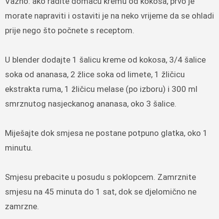
Važno: ako radite domaću kremu od kokosa, prvo je
morate napraviti i ostaviti je na neko vrijeme da se ohladi
prije nego što počnete s receptom.
U blender dodajte 1 šalicu kreme od kokosa, 3/4 šalice
soka od ananasa, 2 žlice soka od limete, 1 žličicu
ekstrakta ruma, 1 žličicu melase (po izboru) i 300 ml
smrznutog nasjeckanog ananasa, oko 3 šalice.
Miješajte dok smjesa ne postane potpuno glatka, oko 1
minutu.
Smjesu prebacite u posudu s poklopcem. Zamrznite
smjesu na 45 minuta do 1 sat, dok se djelomično ne
zamrzne.