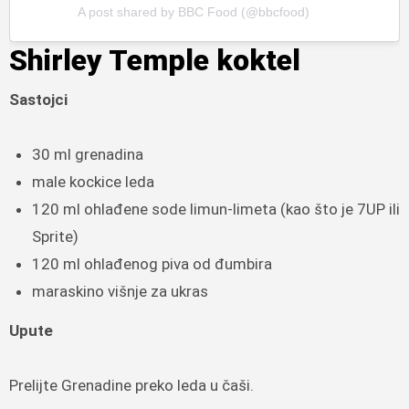
A post shared by BBC Food (@bbcfood)
Shirley Temple koktel
Sastojci
30 ml grenadina
male kockice leda
120 ml ohlađene sode limun-limeta (kao što je 7UP ili
Sprite)
120 ml ohlađenog piva od đumbira
maraskino višnje za ukras
Upute
Prelijte Grenadine preko leda u čaši.