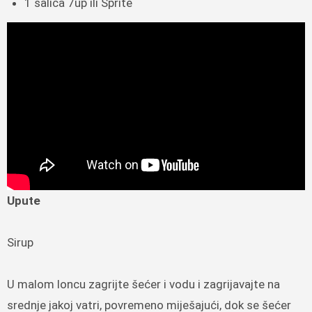
1 šalica 7up ili Sprite
Upute
Sirup
U malom loncu zagrijte šećer i vodu i zagrijavajte na
srednje jakoj vatri, povremeno miješajući, dok se šećer