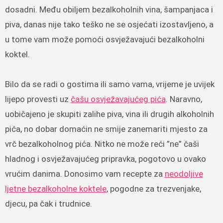
dosadni. Među obiljem bezalkoholnih vina, šampanjaca i
piva, danas nije tako teško ne se osjećati izostavljeno, a
u tome vam može pomoći osvježavajući bezalkoholni
koktel.
Bilo da se radi o gostima ili samo vama, vrijeme je uvijek
lijepo provesti uz
čašu osvježavajućeg pića
. Naravno,
uobičajeno je skupiti zalihe piva, vina ili drugih alkoholnih
pića, no dobar domaćin ne smije zanemariti mjesto za
vrč bezalkoholnog pića. Nitko ne može reći ”ne” čaši
hladnog i osvježavajućeg pripravka, pogotovo u ovako
vrućim danima. Donosimo vam recepte za
neodoljive
ljetne bezalkoholne koktele
, pogodne za trezvenjake,
djecu, pa čak i trudnice.