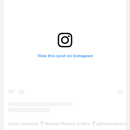
View this post on Instagram
A post shared by 🍸 Mocktail Recipes & More 🍸 (@themindfulmockt