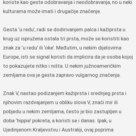
koriste kao geste odobravanja i neodobravanja, no u neki
kulturama može imati i drugačije značenje.
Gesta ‘u redu’, radi se dodirivanjem palca i kažiprsta u
krug uz ispružena ostala tri prsta, može se koristiti kao
znak za ‘u redu’ ili ‘oke’. Međutim, u nekim dijelovima
Europe, isti se signal koristi da implicira da je osoba kojoj
to pokazujete nitko i ništa. U nekim južnoameričkim
zemljama ova je gesta zapravo vulgarnog značenja.
Znak V, nastao podizanjem kažiprsta i srednjeg prsta i
njihovim razdvajanjem u obliku slova V, znači mir ili
pobjedu u nekim zemljama, često je bio zastupljen u
doba ‘hippie’ pokreta, a koristi se i danas. Ipak, u
Ujedinjenom Kraljevstvu i Australiji, ovaj poprima