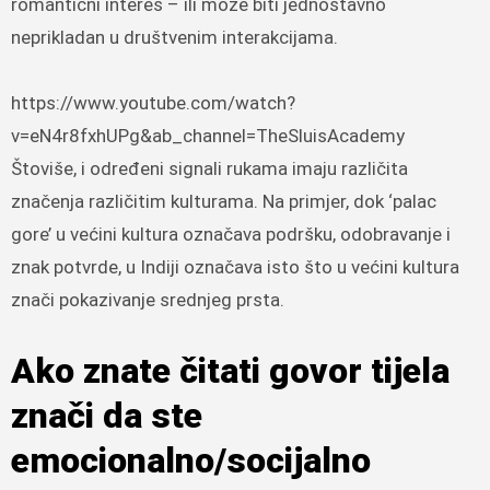
romantični interes – ili može biti jednostavno
neprikladan u društvenim interakcijama.
https://www.youtube.com/watch?
v=eN4r8fxhUPg&ab_channel=TheSluisAcademy
Štoviše, i određeni signali rukama imaju različita
značenja različitim kulturama. Na primjer, dok ‘palac
gore’ u većini kultura označava podršku, odobravanje i
znak potvrde, u Indiji označava isto što u većini kultura
znači pokazivanje srednjeg prsta.
Ako znate čitati govor tijela
znači da ste
emocionalno/socijalno