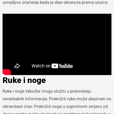
uvredljivo značenje kada je dlan okrenuta prema unutra.
Ruke i noge
Ruke i noge također mogu služiti u prenošenju
neverbalnih informacija. Prekrižiti ruke može ukazivati ​​na
obrambeni stav. Prekrižiti noge u suprotnom smjeru od
druge osobe može ukazivati ​​na nesklonost ili nelagodu s