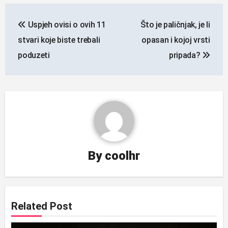
Navigacija
Uspjeh ovisi o ovih 11
Što je paličnjak, je li
objava
stvari koje biste trebali
opasan i kojoj vrsti
poduzeti
pripada?
By
coolhr
Related Post