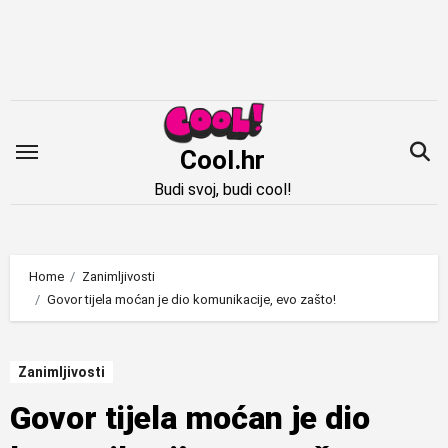
Idi
na
sadržaj
Cool.hr
Budi svoj, budi cool!
Home
Zanimljivosti
Govor tijela moćan je dio komunikacije, evo zašto!
Zanimljivosti
Govor tijela moćan je dio