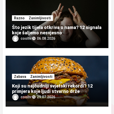
Razno
Zanimljivosti
Što jezik tijela otkriva o nama? 12 signala
koje šaljemo nesvjesno
coolhr
06.08.2026
Zabava
Zanimljivosti
Koji su najčudniji svjetski rekordi? 12
primjera koje ljudi stvarno drže
coolhr
29.07.2026