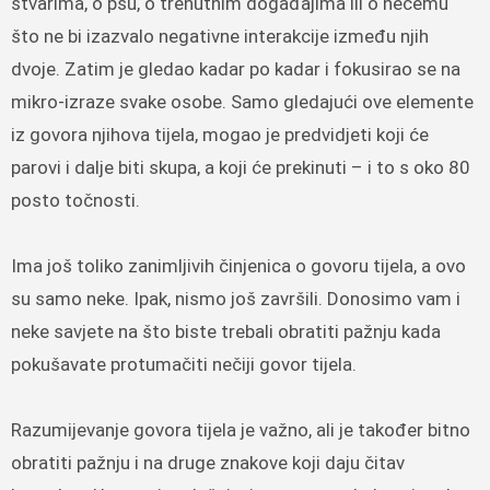
stvarima, o psu, o trenutnim događajima ili o nečemu
što ne bi izazvalo negativne interakcije između njih
dvoje. Zatim je gledao kadar po kadar i fokusirao se na
mikro-izraze svake osobe. Samo gledajući ove elemente
iz govora njihova tijela, mogao je predvidjeti koji će
parovi i dalje biti skupa, a koji će prekinuti – i to s oko 80
posto točnosti.
Ima još toliko zanimljivih činjenica o govoru tijela, a ovo
su samo neke. Ipak, nismo još završili. Donosimo vam i
neke savjete na što biste trebali obratiti pažnju kada
pokušavate protumačiti nečiji govor tijela.
Razumijevanje govora tijela je važno, ali je također bitno
obratiti pažnju i na druge znakove koji daju čitav