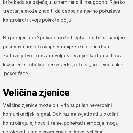
brže kada se osjećaju uznemireno ili neugodno. Rijetko
treptanje može značiti da osoba namjerno pokušava
kontrolirati svoje pokrete očiju.
Na primjer, igrač pokera može treptati rjeđe jer namjerno
pokušava prekriti svoje emocije kako ne bi otkrio
zadovoljstvo ili nezadovoljstvo svojim kartama. Izraz
lica ima i simbolični naziv za koji ste sigurno već čuli –
‘poker face’.
Veličina zjenice
Veličina zjenice može biti vrlo suptilan neverbalni
komunikacijski signal. Dok razine svjetlosti u okolini
kontroliraju njihovo širenje, ponekad i emocije mogu
uzrokovati i male promjene u njihovoj veličini.