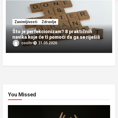
Zanimljivosti
Zdravlje
Što je perfekcionizam? 8 praktičnih
navika koje će ti pomoći da ga se riješiš
zauvijek
coolhr
31.05.2026
You Missed