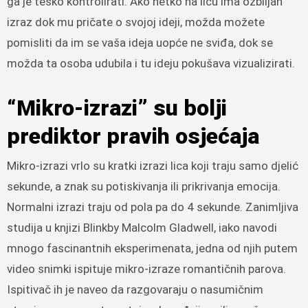
ga je teško kontrolirati. Ako netko na licu ima ozbiljan
izraz dok mu pričate o svojoj ideji, možda možete
pomisliti da im se vaša ideja uopće ne sviđa, dok se
možda ta osoba udubila i tu ideju pokušava vizualizirati.
“Mikro-izrazi” su bolji
prediktor pravih osjećaja
Mikro-izrazi vrlo su kratki izrazi lica koji traju samo djelić
sekunde, a znak su potiskivanja ili prikrivanja emocija.
Normalni izrazi traju od pola pa do 4 sekunde. Zanimljiva
studija u knjizi Blinkby Malcolm Gladwell, iako navodi
mnogo fascinantnih eksperimenata, jedna od njih putem
video snimki ispituje mikro-izraze romantičnih parova.
Ispitivač ih je naveo da razgovaraju o nasumičnim