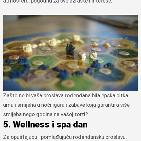
atmosferu, pogodnu za sve uzraste i interese.
Zašto ne bi vaša proslava rođendana bila epska bitka
uma i smijeha u noći igara i zabave koja garantira više
smijeha nego godina na vašoj torti?
5. Wellness i spa dan
Za opuštajuću i pomlađujuću rođendansku proslavu,