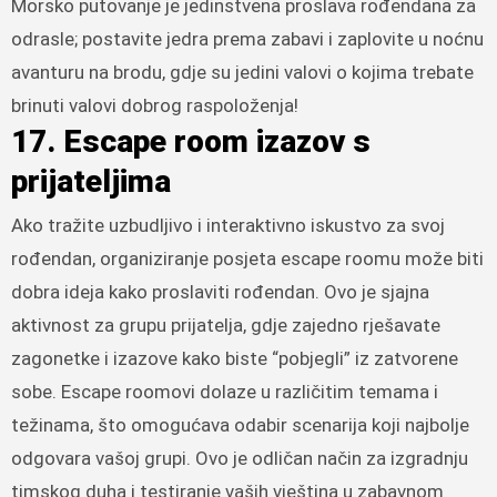
Morsko putovanje je jedinstvena proslava rođendana za
odrasle; postavite jedra prema zabavi i zaplovite u noćnu
avanturu na brodu, gdje su jedini valovi o kojima trebate
brinuti valovi dobrog raspoloženja!
17. Escape room izazov s
prijateljima
Ako tražite uzbudljivo i interaktivno iskustvo za svoj
rođendan, organiziranje posjeta escape roomu može biti
dobra ideja kako proslaviti rođendan. Ovo je sjajna
aktivnost za grupu prijatelja, gdje zajedno rješavate
zagonetke i izazove kako biste “pobjegli” iz zatvorene
sobe. Escape roomovi dolaze u različitim temama i
težinama, što omogućava odabir scenarija koji najbolje
odgovara vašoj grupi. Ovo je odličan način za izgradnju
timskog duha i testiranje vaših vještina u zabavnom