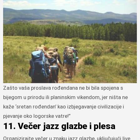
Zašto vaša proslava rođendana ne bi bila spojena s
bijegom u prirodu ili planinskim vikendom, jer ništa ne
kaže ‘sretan rođendan’ kao izbjegavanje civilizacije i
pjevanje oko logorske vatre!”
11. Večer jazz glazbe i plesa
Organizirajte večer u znaku jazz glazbe, uključujući live