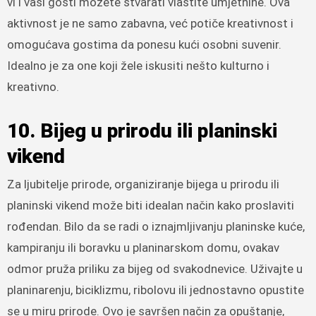
vi i vaši gosti možete stvarati vlastite umjetnine. Ova
aktivnost je ne samo zabavna, već potiče kreativnost i
omogućava gostima da ponesu kući osobni suvenir.
Idealno je za one koji žele iskusiti nešto kulturno i
kreativno.
10. Bijeg u prirodu ili planinski
vikend
Za ljubitelje prirode, organiziranje bijega u prirodu ili
planinski vikend može biti idealan način kako proslaviti
rođendan. Bilo da se radi o iznajmljivanju planinske kuće,
kampiranju ili boravku u planinarskom domu, ovakav
odmor pruža priliku za bijeg od svakodnevice. Uživajte u
planinarenju, biciklizmu, ribolovu ili jednostavno opustite
se u miru prirode. Ovo je savršen način za opuštanje,