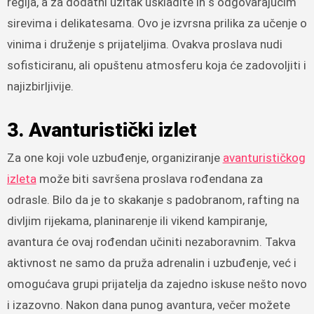
regija, a za dodatni užitak uskladite ih s odgovarajućim
sirevima i delikatesama. Ovo je izvrsna prilika za učenje o
vinima i druženje s prijateljima. Ovakva proslava nudi
sofisticiranu, ali opuštenu atmosferu koja će zadovoljiti i
najizbirljivije.
3. Avanturistički izlet
Za one koji vole uzbuđenje, organiziranje
avanturističkog
izleta
može biti savršena proslava rođendana za
odrasle. Bilo da je to skakanje s padobranom, rafting na
divljim rijekama, planinarenje ili vikend kampiranje,
avantura će ovaj rođendan učiniti nezaboravnim. Takva
aktivnost ne samo da pruža adrenalin i uzbuđenje, već i
omogućava grupi prijatelja da zajedno iskuse nešto novo
i izazovno. Nakon dana punog avantura, večer možete