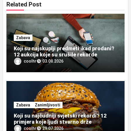
Related Post
Zabava
Koji su najskuplji predmeti ikad prodani?
12 aukcija koje su srušile rekorde
coolhr
03.08.2026
Zabava
Zanimljivosti
Koji su najčudniji svjetski rekordi? 12
primjera koje ljudi stvarno drže
coolhr
29.07.2026