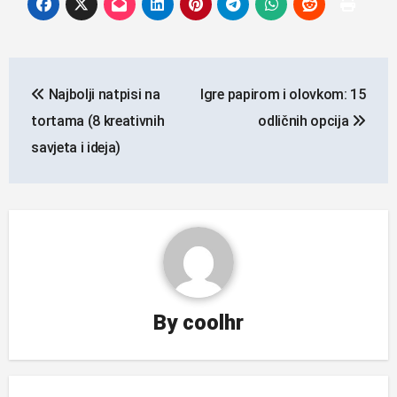
Navigacija
Najbolji natpisi na
Igre papirom i olovkom: 15
objava
tortama (8 kreativnih
odličnih opcija
savjeta i ideja)
By
coolhr