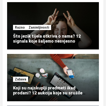
Razno
Zanimljivosti
Što jezik tijela otkriva o nama? 12
signala koje šaljemo nesvjesno
Zabava
Koji su najskuplji predmeti ikad
prodani? 12 aukcija koje su srušile
rekorde