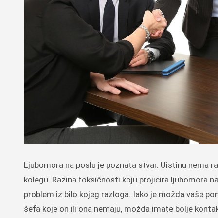
Ljubomora na poslu je poznata stvar. Uistinu nema radnog mjesta na kojem nećete naići na barem jednog ljubomornog
kolegu. Razina toksičnosti koju projicira ljubomora na
problem iz bilo kojeg razloga. Iako je možda vaše p
šefa koje on ili ona nemaju, možda imate bolje kontak