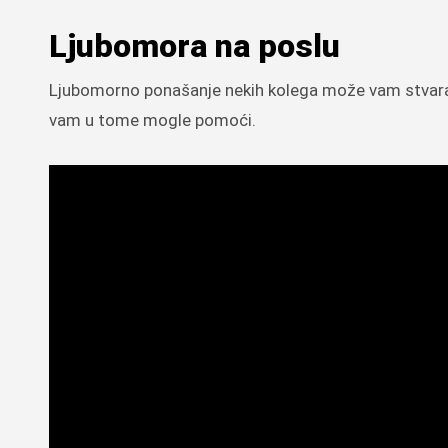
Ljubomora na poslu
Ljubomorno ponašanje nekih kolega može vam stvarati 
vam u tome mogle pomoći.