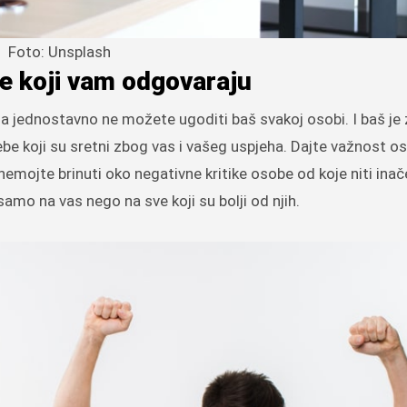
Foto: Unsplash
e koji vam odgovaraju
 da jednostavno ne možete ugoditi baš svakoj osobi. I baš je
be koji su sretni zbog vas i vašeg uspjeha. Dajte važnost os
da nemojte brinuti oko negativne kritike osobe od koje niti inač
 samo na vas nego na sve koji su bolji od njih.