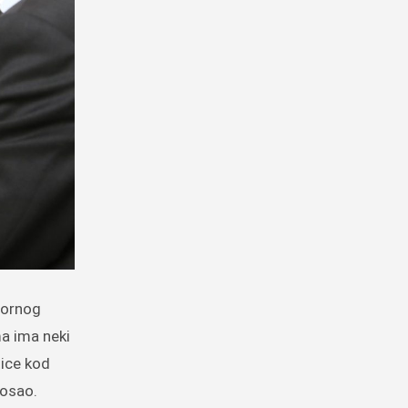
ma ima neki
tice kod
posao.