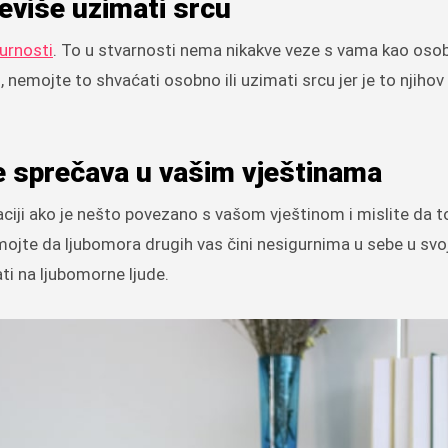
eviše uzimati srcu
urnosti
. To u stvarnosti nema nikakve veze s vama kao os
 nemojte to shvaćati osobno ili uzimati srcu jer je to njihov
e sprečava u vašim vještinama
aciji ako je nešto povezano s vašom vještinom i mislite da 
Nemojte da ljubomora drugih vas čini nesigurnima u sebe u svo
ti na ljubomorne ljude.