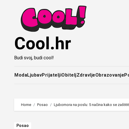
Idi
na
sadržaj
Cool.hr
Budi svoj, budi cool!
Moda
Ljubav
Prijatelji
Obitelj
Zdravlje
Obrazovanje
P
Home
Posao
Ljubomora na poslu: 5 načina kako se zaštitit
Posao