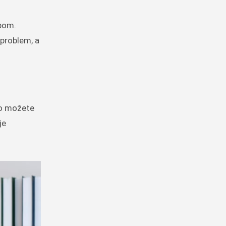
obom.
 problem, a
to možete
je