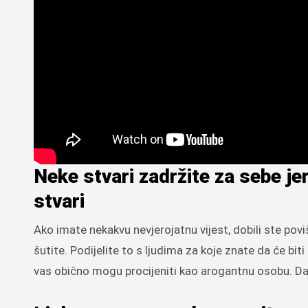
Neke stvari zadržite za sebe je
stvari
Ako imate nekakvu nevjerojatnu vijest, dobili ste poviši
šutite. Podijelite to s ljudima za koje znate da će bit
vas obično mogu procijeniti kao arogantnu osobu. Dakl