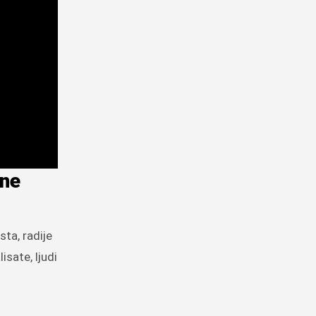
tne
sta, radije
isate, ljudi