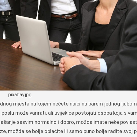
pixabay.jpg
 poslu može varirati, ali uvijek će postojati osoba koja s va
onašanje sasvim normalno i dobro, možda imate neke povlas
te, možda se bolje oblačite ili samo puno bolje radite svoj 