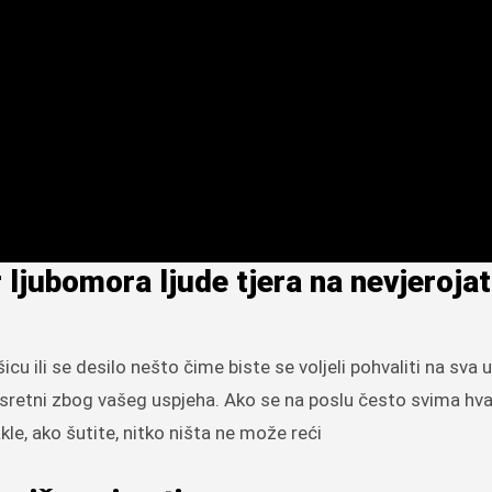
r ljubomora ljude tjera na nevjeroja
cu ili se desilo nešto čime biste se voljeli pohvaliti na sva u
i sretni zbog vašeg uspjeha. Ako se na poslu često svima hval
e, ako šutite, nitko ništa ne može reći