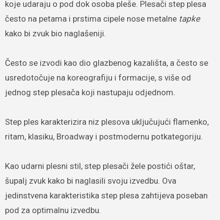
koje udaraju o pod dok osoba pleše. Plesači step plesa
često na petama i prstima cipele nose metalne
tapke
kako bi zvuk bio naglašeniji.
Često se izvodi kao dio glazbenog kazališta, a često se
usredotočuje na koreografiju i formacije, s više od
jednog step plesača koji nastupaju odjednom.
Step ples karakterizira niz plesova uključujući flamenko,
ritam, klasiku, Broadway i postmodernu potkategoriju.
Kao udarni plesni stil, step plesači žele postići oštar,
šupalj zvuk kako bi naglasili svoju izvedbu. Ova
jedinstvena karakteristika step plesa zahtijeva poseban
pod za optimalnu izvedbu.