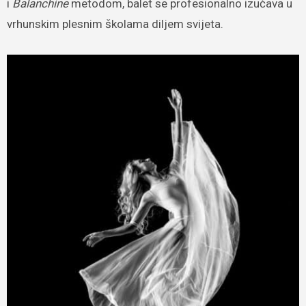
i
Balanchine
metodom, balet se profesionalno izučava u
vrhunskim plesnim školama diljem svijeta.