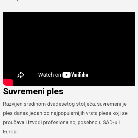
Suvremeni ples
Razvijen sredinom dvadesetog stoljeća, suvremeni je
ples danas jedan od najpopularnijih vrsta plesa koji se
proučava i izvodi profesionalno, posebno u SAD-u i
Europi.