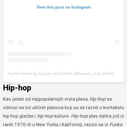
View this post on Instagram
A post shared by Kasper and Embla (@kasper_and_embla)
Hip-hop
Kao jedan od najpopularnijih vrsta plesa,
hip-hop
se
odnosi na niz uličnih plesova koji su se razvili u kontekstu
hip hop glazbe i
hip-hop
kulture.
Hip-hop
ples datira još iz
ranih 1970-ih u New Yorku i Kaliforniji, razvio se iz
Funka