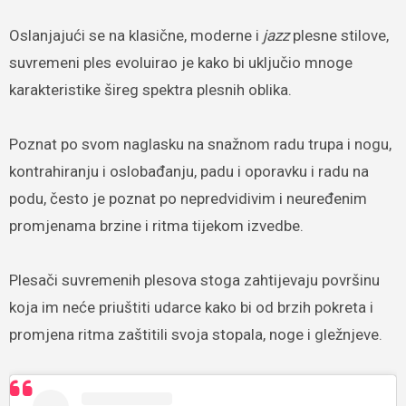
Oslanjajući se na klasične, moderne i
jazz
plesne stilove,
suvremeni ples evoluirao je kako bi uključio mnoge
karakteristike šireg spektra plesnih oblika.
Poznat po svom naglasku na snažnom radu trupa i nogu,
kontrahiranju i oslobađanju, padu i oporavku i radu na
podu, često je poznat po nepredvidivim i neuređenim
promjenama brzine i ritma tijekom izvedbe.
Plesači suvremenih plesova stoga zahtijevaju površinu
koja im neće priuštiti udarce kako bi od brzih pokreta i
promjena ritma zaštitili svoja stopala, noge i gležnjeve.