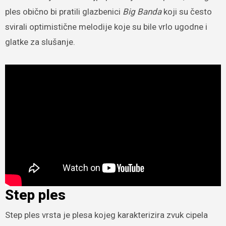
ples obično bi pratili glazbenici
Big Banda
koji su često
svirali optimistične melodije koje su bile vrlo ugodne i
glatke za slušanje.
Step ples
Step ples vrsta je plesa kojeg karakterizira zvuk cipela