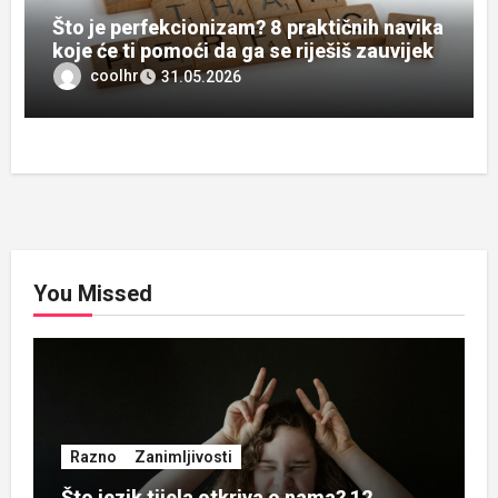
Što je perfekcionizam? 8 praktičnih navika
koje će ti pomoći da ga se riješiš zauvijek
coolhr
31.05.2026
You Missed
Razno
Zanimljivosti
Što jezik tijela otkriva o nama? 12