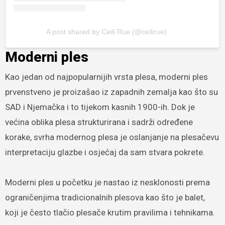
A post shared by Ceili Rue (@ceilirue)
Moderni ples
Kao jedan od najpopularnijih vrsta plesa, moderni ples
prvenstveno je proizašao iz zapadnih zemalja kao što su
SAD i Njemačka i to tijekom kasnih 1900-ih. Dok je
većina oblika plesa strukturirana i sadrži određene
korake, svrha modernog plesa je oslanjanje na plesačevu
interpretaciju glazbe i osjećaj da sam stvara pokrete.
Moderni ples u početku je nastao iz nesklonosti prema
ograničenjima tradicionalnih plesova kao što je balet,
koji je često tlačio plesače krutim pravilima i tehnikama.