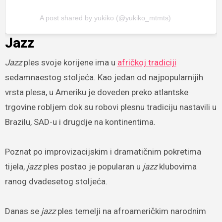
A post shared by yukiko (@yukiko_mtmts)
Jazz
Jazz
ples svoje korijene ima u
afričkoj tradiciji
sedamnaestog stoljeća. Kao jedan od najpopularnijih
vrsta plesa, u Ameriku je doveden preko atlantske
trgovine robljem dok su robovi plesnu tradiciju nastavili u
Brazilu, SAD-u i drugdje na kontinentima.
Poznat po improvizacijskim i dramatičnim pokretima
tijela,
jazz
ples postao je popularan u
jazz
klubovima
ranog dvadesetog stoljeća.
Danas se
jazz
ples temelji na afroameričkim narodnim