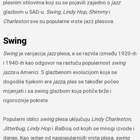
plesnim stilovima koji su se pojavili zajedno s
jazz
glazbom u SAD-u.
Swing
,
Lindy Hop
,
Shimmy
i
Charleston
sve su popularne vrste jazz plesova.
Swing
Swing
je varijacija
jazz
plesa, a se razvila između 1920-ih
i 1940-ih kao odgovor na rastuću popularnost
swing
jazza
u Americi. S glazbenom evolucijom koja se
dogodila tijekom ere
jazza
, ples se također počeo
mijenjati i sa swing glazbom koja potiče brže i
rigoroznije pokrete.
Popularni oblici
swing
plesa uključuju
Lindy Charleston
,
Jitterbug
,
Lindy Hop
i
Balboa
, od kojih se mnogi izvode i
danas. Kao jedan od najpopularnijih vrsta plesa,
swing