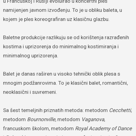
u Francuskoj i Rusiji evoluirao u koncertni ples
namijenjen javnom izvođenju. To je u obliku baleta, u
kojem je ples koreografiran uz klasičnu glazbu.
Baletne produkcije razlikuju se od korištenja razrađenih
kostima i uprizorenja do minimalnog kostimiranja i
minimalnog uprizorenja.
Balet je danas raširen u visoko tehnički oblik plesa s
mnogim podžanrovima. To je klasični balet, romantični,
neoklasični i suvremeni.
Sa šest temeljnih priznatih metoda: metodom
Cecchetti
,
metodom
Bournonville
, metodom
Vaganova
,
francuskom školom, metodom
Royal Academy of Dance