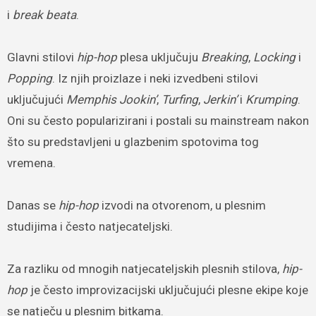
i
break beata
.
Glavni stilovi
hip-hop
plesa uključuju
Breaking
,
Locking
i
Popping
. Iz njih proizlaze i neki izvedbeni stilovi
uključujući
Memphis Jookin’
,
Turfing
,
Jerkin’
i
Krumping
.
Oni su često popularizirani i postali su mainstream nakon
što su predstavljeni u glazbenim spotovima tog
vremena.
Danas se
hip-hop
izvodi na otvorenom, u plesnim
studijima i često natjecateljski.
Za razliku od mnogih natjecateljskih plesnih stilova,
hip-
hop
je često improvizacijski uključujući plesne ekipe koje
se natječu u plesnim bitkama.