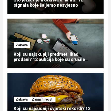
signala koje šaljemo nesvjesno
Zabava
Koji su najskuplji predmeti ikad
prodani? 12 aukcija koje su srušile
rekorde
Zabava
Zanimljivosti
Koji su najčudniji svjetski rekordi? 12