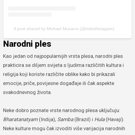
A post shared by Michael Musarra (@mikethetapper)
Narodni ples
Kao jedan od najpopularnijih vrsta plesa, narodni ples
prakticira se diljem svijeta s ljudima različitih kultura i
religija koji koriste različite oblike kako bi prikazali
emocije, priče, povijesne događaje ili čak aspekte
svakodnevnog života.
Neke dobro poznate vrste narodnog plesa uključuju:
Bharatanatyam
(Indija),
Samba
(Brazil) i
Hula
(Havaji).
Neke kulture mogu čak izvoditi više varijacija narodnih