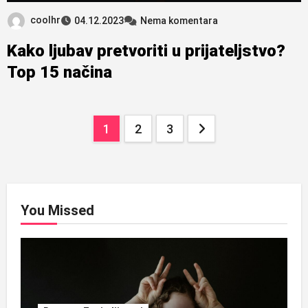
coolhr
04.12.2023
Nema komentara
Kako ljubav pretvoriti u prijateljstvo?
Top 15 načina
Brojevi
1
2
3
stranica
objava
You Missed