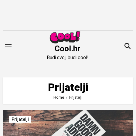
Idi
na
sadržaj
Cool.hr
Budi svoj, budi cool!
Prijatelji
Home
Prijatelji
Prijatelji