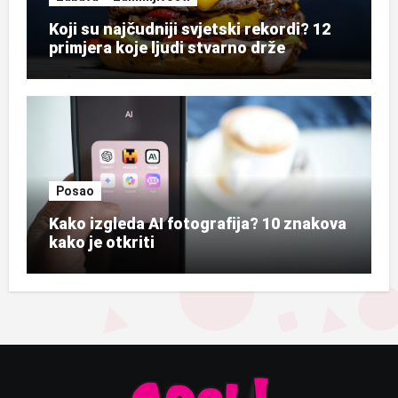
Koji su najčudniji svjetski rekordi? 12
primjera koje ljudi stvarno drže
Posao
Kako izgleda AI fotografija? 10 znakova
kako je otkriti