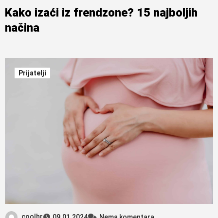
Kako izaći iz frendzone? 15 najboljih
načina
Prijatelji
coolhr
09.01.2024
Nema komentara