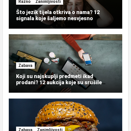
Razno
Zanimljivosti
Što jezik tijela otkriva o nama? 12
signala koje šaljemo nesvjesno
Zabava
Koji su najskuplji predmeti ikad
prodani? 12 aukcija koje su srušile
rekorde
Zabava
Zanimljivosti