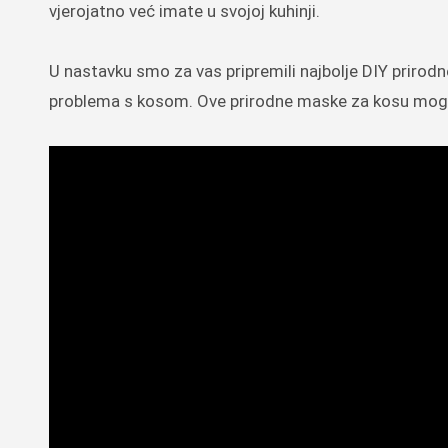
vjerojatno već imate u svojoj kuhinji.
U nastavku smo za vas pripremili najbolje DIY prirod
problema s kosom. Ove prirodne maske za kosu mogu bit