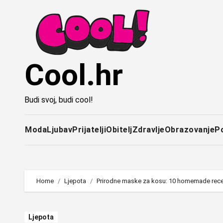
Idi
na
sadržaj
Cool.hr
Budi svoj, budi cool!
Moda
Ljubav
Prijatelji
Obitelj
Zdravlje
Obrazovanje
P
Home
Ljepota
Prirodne maske za kosu: 10 homemade rec
Ljepota