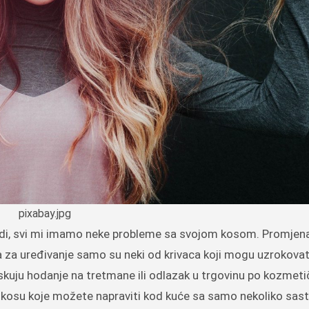
pixabay.jpg
ma za uređivanje samo su neki od krivaca koji mogu uzrokova
iskuju hodanje na tretmane ili odlazak u trgovinu po kozmeti
kosu koje možete napraviti kod kuće sa samo nekoliko sast