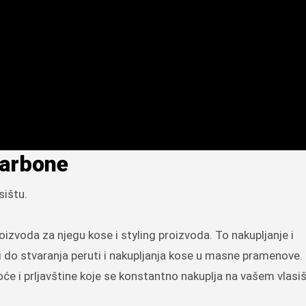
karbone
sištu.
izvoda za njegu kose i styling proizvoda. To nakupljanje i
i do stvaranja peruti i nakupljanja kose u masne pramenove.
i prljavštine koje se konstantno nakuplja na vašem vlasiš