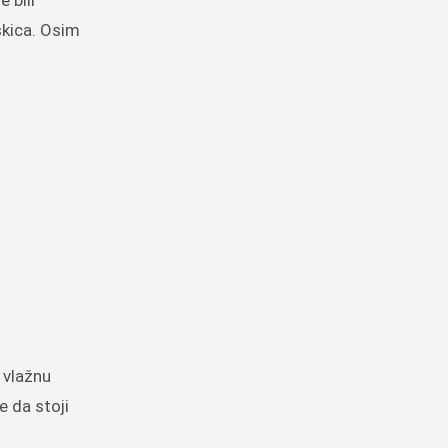
 bili
skica. Osim
 vlažnu
e da stoji