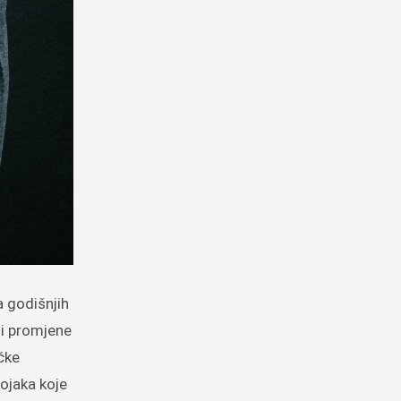
ti promjene
čke
ojaka koje