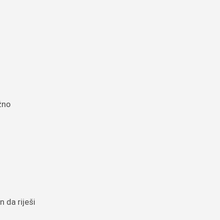
žno
 da riješi