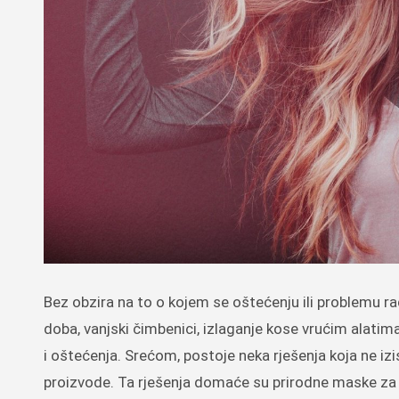
Bez obzira na to o kojem se oštećenju ili problemu radi, svi mi imamo neke probleme sa svojom kosom. Promjena godišnjih
doba, vanjski čimbenici, izlaganje kose vrućim alati
i oštećenja. Srećom, postoje neka rješenja koja ne iz
proizvode. Ta rješenja domaće su prirodne maske za 