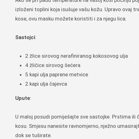
Ako se pri padu temperature na vašoj kosi počinju pojavl
izloženi toplini koja isušuje vašu kožu. Upravo ovaj
kose, ovu masku možete koristiti i za njegu lica.
Sastojci
:
2 žlice sirovog nerafiniranog kokosovog ulja
4 žličice sirovog šećera
5 kapi ulja paprene metvice
2 kapi ulja čajevca
Upute
:
U maloj posudi pomiješajte sve sastojke. Prstima ili
kosu. Smjesu nanesite ravnomjerno, nježno umasirajte 
dok se tuširate.