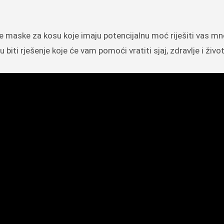
ne maske za kosu koje imaju potencijalnu moć riješiti vas m
i rješenje koje će vam pomoći vratiti sjaj, zdravlje i živo