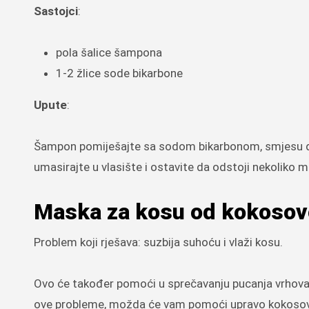
Sastojci
:
pola šalice šampona
1-2 žlice sode bikarbone
Upute
:
Šampon pomiješajte sa sodom bikarbonom, smjesu dob
umasirajte u vlasište i ostavite da odstoji nekoliko m
Maska za kosu od kokosov
Problem koji rješava: suzbija suhoću i vlaži kosu.
Ovo će također pomoći u sprečavanju pucanja vrhova, k
ove probleme, možda će vam pomoći upravo kokosovo 