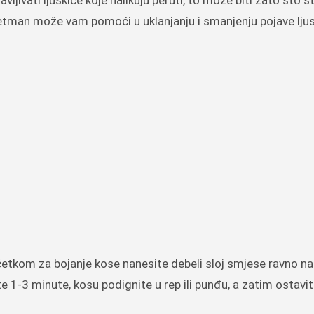
jivati ljuskice koje nalikuju peruti, to može biti zato što ste
 tretman može vam pomoći u uklanjanju i smanjenju pojave lju
 četkom za bojanje kose nanesite debeli sloj smjese ravno na
1-3 minute, kosu podignite u rep ili punđu, a zatim ostavit