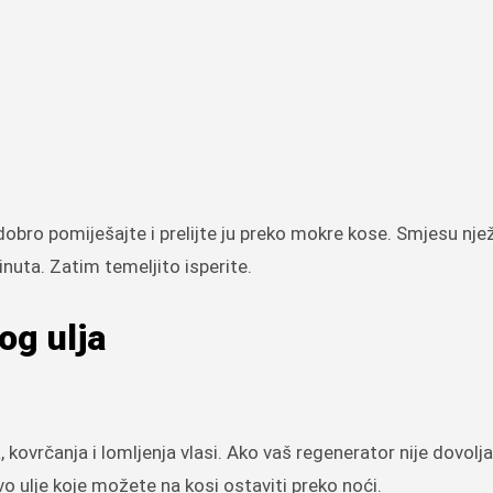
ro pomiješajte i prelijte ju preko mokre kose. Smjesu nje
inuta. Zatim temeljito isperite.
og ulja
ovrčanja i lomljenja vlasi. Ako vaš regenerator nije dovoljan
ulje koje možete na kosi ostaviti preko noći.