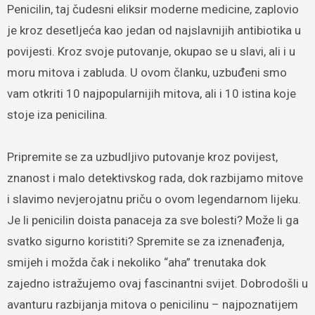
Penicilin, taj čudesni eliksir moderne medicine, zaplovio
je kroz desetljeća kao jedan od najslavnijih antibiotika u
povijesti. Kroz svoje putovanje, okupao se u slavi, ali i u
moru mitova i zabluda. U ovom članku, uzbuđeni smo
vam otkriti 10 najpopularnijih mitova, ali i 10 istina koje
stoje iza penicilina.
Pripremite se za uzbudljivo putovanje kroz povijest,
znanost i malo detektivskog rada, dok razbijamo mitove
i slavimo nevjerojatnu priču o ovom legendarnom lijeku.
Je li penicilin doista panaceja za sve bolesti? Može li ga
svatko sigurno koristiti? Spremite se za iznenađenja,
smijeh i možda čak i nekoliko “aha” trenutaka dok
zajedno istražujemo ovaj fascinantni svijet. Dobrodošli u
avanturu razbijanja mitova o penicilinu – najpoznatijem