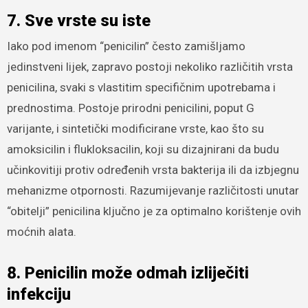
7. Sve vrste su iste
Iako pod imenom “penicilin” često zamišljamo
jedinstveni lijek, zapravo postoji nekoliko različitih vrsta
penicilina, svaki s vlastitim specifičnim upotrebama i
prednostima. Postoje prirodni penicilini, poput G
varijante, i sintetički modificirane vrste, kao što su
amoksicilin i flukloksacilin, koji su dizajnirani da budu
učinkovitiji protiv određenih vrsta bakterija ili da izbjegnu
mehanizme otpornosti. Razumijevanje različitosti unutar
“obitelji” penicilina ključno je za optimalno korištenje ovih
moćnih alata.
8. Penicilin može odmah izliječiti
infekciju