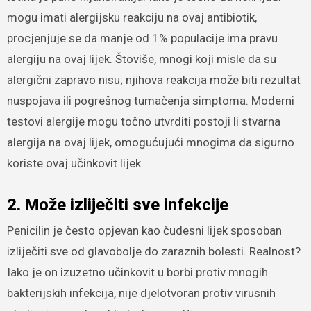
mogu imati alergijsku reakciju na ovaj antibiotik,
procjenjuje se da manje od 1% populacije ima pravu
alergiju na ovaj lijek. Štoviše, mnogi koji misle da su
alergični zapravo nisu; njihova reakcija može biti rezultat
nuspojava ili pogrešnog tumačenja simptoma. Moderni
testovi alergije mogu točno utvrditi postoji li stvarna
alergija na ovaj lijek, omogućujući mnogima da sigurno
koriste ovaj učinkovit lijek.
2. Može izliječiti sve infekcije
Penicilin je često opjevan kao čudesni lijek sposoban
izliječiti sve od glavobolje do zaraznih bolesti. Realnost?
Iako je on izuzetno učinkovit u borbi protiv mnogih
bakterijskih infekcija, nije djelotvoran protiv virusnih