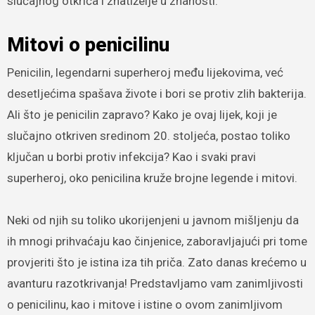
slučajnog otkrića i znatiželje u znanosti.
Mitovi o penicilinu
Penicilin, legendarni superheroj među lijekovima, već
desetljećima spašava živote i bori se protiv zlih bakterija.
Ali što je penicilin zapravo? Kako je ovaj lijek, koji je
slučajno otkriven sredinom 20. stoljeća, postao toliko
ključan u borbi protiv infekcija? Kao i svaki pravi
superheroj, oko penicilina kruže brojne legende i mitovi.
Neki od njih su toliko ukorijenjeni u javnom mišljenju da
ih mnogi prihvaćaju kao činjenice, zaboravljajući pri tome
provjeriti što je istina iza tih priča. Zato danas krećemo u
avanturu razotkrivanja! Predstavljamo vam zanimljivosti
o penicilinu, kao i mitove i istine o ovom zanimljivom