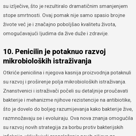
su izlječive, što je rezultiralo dramatičnim smanjenjem
stope smrtnosti. Ovaj pomak nije samo spasio brojne
živote već je i značajno poboljšao kvalitetu života,
omogućavajući ljudima da žive duže i zdravije.
10. Penicilin je potaknuo razvoj
mikrobioloških istraživanja
Otkriće penicilina i njegova kasnija proizvodnja potaknuli
su razvoj i proširenje polja mikrobioloških istraživanja.
Znanstvenici i istraživači počeli su detaljnije proučavati
bakterije i mehanizme njihove rezistencije na antibiotike,
što je dovelo do boljeg razumijevanja kako bakterije žive,
razmnožavaju se i evoluiraju. Ova nova znanja omogućila
su razvoj novih strategija za borbu protiv bakterijskih