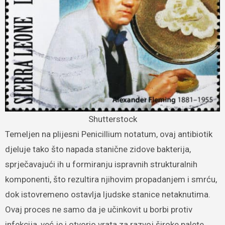
Shutterstock
Temeljen na plijesni Penicillium notatum, ovaj antibiotik
djeluje tako što napada stanične zidove bakterija,
sprječavajući ih u formiranju ispravnih strukturalnih
komponenti, što rezultira njihovim propadanjem i smrću,
dok istovremeno ostavlja ljudske stanice netaknutima.
Ovaj proces ne samo da je učinkovit u borbi protiv
infekcija, već je i otvorio vrata za razvoj široke palete