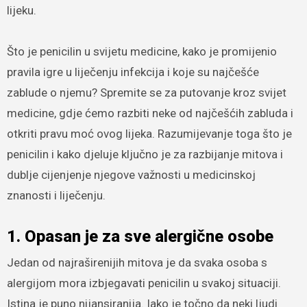
lijeku.
Što je penicilin u svijetu medicine, kako je promijenio
pravila igre u liječenju infekcija i koje su najčešće
zablude o njemu? Spremite se za putovanje kroz svijet
medicine, gdje ćemo razbiti neke od najčešćih zabluda i
otkriti pravu moć ovog lijeka. Razumijevanje toga što je
penicilin i kako djeluje ključno je za razbijanje mitova i
dublje cijenjenje njegove važnosti u medicinskoj
znanosti i liječenju.
1. Opasan je za sve alergične osobe
Jedan od najraširenijih mitova je da svaka osoba s
alergijom mora izbjegavati penicilin u svakoj situaciji.
Istina je puno nijansiranija. Iako je točno da neki ljudi