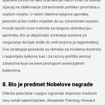
spašava živote na tako dramatičan način imali su duboki
utjecaj na oblikovanje zdravstvenih politika i prioriteta u
cijelom svijetu. U ranim danima njegove uporabe,
penicilin je bio toliko vrijedan da su zdravstveni sustavi
morali razviti nove metode za njegovu distribuciju i
upotrebu, što je uključivalo stvaranje sustava za
osiguranje da lijek dođe do onih kojima je najpotrebniji.
Ove strategije postavile su temelje za modernu kontrolu
i raspodjelu lijekova, kao i za razvoj politika javnog
zdravstva koje se bave pristupom esencijalnim
lijekovima.
8. Bio je predmet Nobelove nagrade
Otkriće penicilina i njegov ogroman doprinos medicini
nisu ostali neprimijećeni. Alexander Fleming, Howard