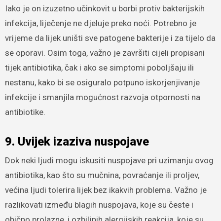
Iako je on izuzetno učinkovit u borbi protiv bakterijskih
infekcija, liječenje ne djeluje preko noći. Potrebno je
vrijeme da lijek uništi sve patogene bakterije i za tijelo da
se oporavi. Osim toga, važno je završiti cijeli propisani
tijek antibiotika, čak i ako se simptomi poboljšaju ili
nestanu, kako bi se osiguralo potpuno iskorjenjivanje
infekcije i smanjila mogućnost razvoja otpornosti na
antibiotike.
9. Uvijek izaziva nuspojave
Dok neki ljudi mogu iskusiti nuspojave pri uzimanju ovog
antibiotika, kao što su mučnina, povraćanje ili proljev,
većina ljudi tolerira lijek bez ikakvih problema. Važno je
razlikovati između blagih nuspojava, koje su česte i
obično prolazne, i ozbiljnih alergijskih reakcija, koje su