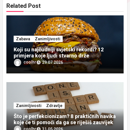
Related Post
Zabava
Zanimljivosti
Koji su najčudniji svjetski rekordi? 12
primjera koje ljudi stvarno drže
coolhr
29.07.2026
Zanimljivosti
Zdravlje
Što je perfekcionizam? 8 praktičnih navika
koje će ti pomoći da ga se riješiš zauvijek
coolhr
31.05.2026