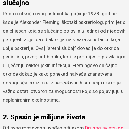
slučajno
Priča o otkriću ovog antibiotika počinje 1928. godine,
kada je Alexander Fleming, škotski bakteriolog, primijetio
da plijesan koja se slučajno pojavila u jednoj od njegovih
petrijevih zdjelica s bakterijama stvara supstancu koja
ubija bakterije. Ovaj “sretni slučaj” doveo je do otkrića
penicilina, prvog antibiotika, koji je promijenio pravila igre
u liječenju bakterijskih infekcija. Flemingovo slučajno
otkriće dokaz je kako ponekad najveća znanstvena
dostignuća proizlaze iz neočekivanih situacija i kako je
važno ostati otvoren za mogućnosti koje se pojavljuju u
neplaniranim okolnostima.
2. Spasio je milijune života
Od svog masovnog uvođenja tijekom
Drugog svjetskog