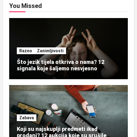
You Missed
Razno
Zanimljivosti
Što jezik tijela otkriva o nama? 12
signala koje šaljemo nesvjesno
Zabava
Koji su najskuplji predmeti ikad
prodani? 12 aukcija koje su srušile