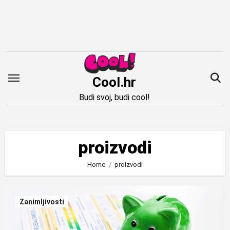
Idi
na
sadržaj
Cool.hr
Budi svoj, budi cool!
proizvodi
Home
proizvodi
Zanimljivosti