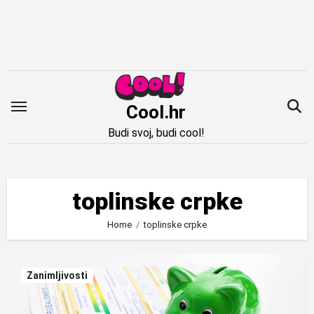
Idi
na
sadržaj
Cool.hr
Budi svoj, budi cool!
toplinske crpke
Home
toplinske crpke
Zanimljivosti