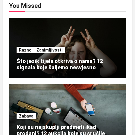
You Missed
Razno
Zanimljivosti
Što jezik tijela otkriva o nama? 12
signala koje šaljemo nesvjesno
Zabava
Koji su najskuplji predmeti ikad
prodani? 12 aukcija koje su srušile