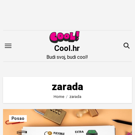
Idi
na
sadržaj
Cool.hr
Budi svoj, budi cool!
zarada
Home
zarada
Posao