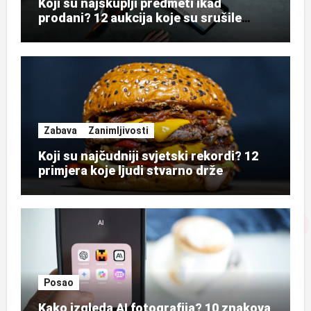
Koji su najskuplji predmeti ikad
prodani? 12 aukcija koje su srušile
rekorde
Zabava
Zanimljivosti
Koji su najčudniji svjetski rekordi? 12
primjera koje ljudi stvarno drže
Posao
Kako izgleda AI fotografija? 10 znakova