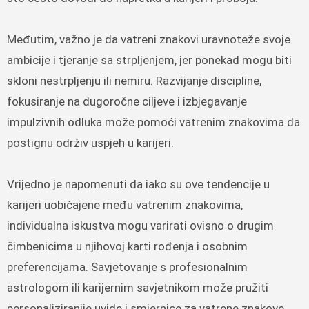
Međutim, važno je da vatreni znakovi uravnoteže svoje
ambicije i tjeranje sa strpljenjem, jer ponekad mogu biti
skloni nestrpljenju ili nemiru. Razvijanje discipline,
fokusiranje na dugoročne ciljeve i izbjegavanje
impulzivnih odluka može pomoći vatrenim znakovima da
postignu održiv uspjeh u karijeri.
Vrijedno je napomenuti da iako su ove tendencije u
karijeri uobičajene među vatrenim znakovima,
individualna iskustva mogu varirati ovisno o drugim
čimbenicima u njihovoj karti rođenja i osobnim
preferencijama. Savjetovanje s profesionalnim
astrologom ili karijernim savjetnikom može pružiti
personaliziranije uvide i smjernice za vatrene znakove