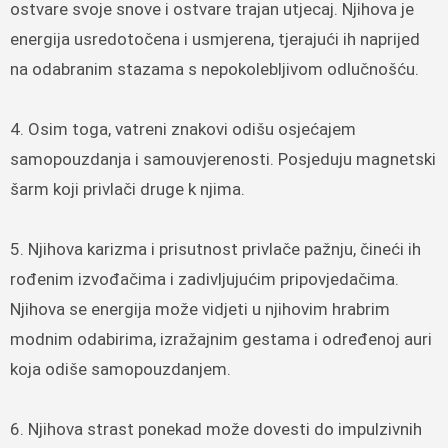
ostvare svoje snove i ostvare trajan utjecaj. Njihova je
energija usredotočena i usmjerena, tjerajući ih naprijed
na odabranim stazama s nepokolebljivom odlučnošću.
4. Osim toga, vatreni znakovi odišu osjećajem
samopouzdanja i samouvjerenosti. Posjeduju magnetski
šarm koji privlači druge k njima.
5. Njihova karizma i prisutnost privlače pažnju, čineći ih
rođenim izvođačima i zadivljujućim pripovjedačima.
Njihova se energija može vidjeti u njihovim hrabrim
modnim odabirima, izražajnim gestama i određenoj auri
koja odiše samopouzdanjem.
6. Njihova strast ponekad može dovesti do impulzivnih