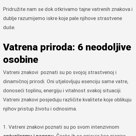
Pridružite nam se dok otkrivamo tajne vatrenih znakova i
dublje razumijemo iskre koje pale njihove strastvene
duše.
Vatrena priroda: 6 neodoljive
osobine
Vatreni znakovi poznati su po svojoj strastvenoj i
dinamičnoj prirodi. Oni utjelovljuju esenciju same vatre,
donoseći toplinu, energiju i vitalnost svakoj situaciji.
Vatreni znakovi posjeduju različite kvalitete koje oblikuju
njihov pristup životu i odnosima.
1. Vatreni znakovi poznati su po svom intenzivnom
entuzijazmu i nagonu
. Često ih se opisuje kao pionire,