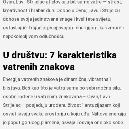
Ovan, Lav i Strijelac utjelovljuju bit same vatre — strast,
kreativnost i hrabar duh. Osobe u Ovnu, Lavu i Strijelcu
donose svoje jedinstvene snage i kvalitete svijetu,
ostavljajući trajan utjecaj svojom energijom, karizmom i
nepokolebljivom odlučnošću.
U društvu: 7 karakteristika
vatrenih znakova
Energija vatrenih znakova je dinamična, vibrantna i
blistava. Baš kao što je vatra sama po sebi moćna sila,
osobe rođene u vatrenim znakovima – Ovan, Lav i
Strijelac – posjeduju urođenu živost i entuzijazam koji
osvjetljavaju svaku prostoriju u koju uđu. Njihova energija
je poput gorućeg plamena, osvaja i osvaja one oko sebe.