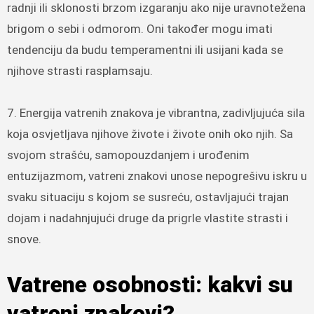
radnji ili sklonosti brzom izgaranju ako nije uravnotežena
brigom o sebi i odmorom. Oni također mogu imati
tendenciju da budu temperamentni ili usijani kada se
njihove strasti rasplamsaju.
7. Energija vatrenih znakova je vibrantna, zadivljujuća sila
koja osvjetljava njihove živote i živote onih oko njih. Sa
svojom strašću, samopouzdanjem i urođenim
entuzijazmom, vatreni znakovi unose nepogrešivu iskru u
svaku situaciju s kojom se susreću, ostavljajući trajan
dojam i nadahnjujući druge da prigrle vlastite strasti i
snove.
Vatrene osobnosti: kakvi su
vatreni znakovi?