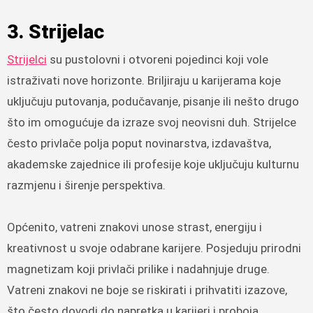
3. Strijelac
Strijelci
su pustolovni i otvoreni pojedinci koji vole
istraživati ​​nove horizonte. Briljiraju u karijerama koje
uključuju putovanja, podučavanje, pisanje ili nešto drugo
što im omogućuje da izraze svoj neovisni duh. Strijelce
često privlače polja poput novinarstva, izdavaštva,
akademske zajednice ili profesije koje uključuju kulturnu
razmjenu i širenje perspektiva.
Općenito, vatreni znakovi unose strast, energiju i
kreativnost u svoje odabrane karijere. Posjeduju prirodni
magnetizam koji privlači prilike i nadahnjuje druge.
Vatreni znakovi ne boje se riskirati i prihvatiti izazove,
što često dovodi do napretka u karijeri i proboja.