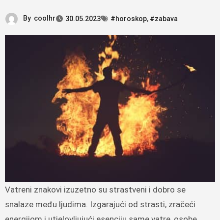
By
coolhr
30.05.2023
#horoskop
,
#zabava
Vatreni znakovi izuzetno su strastveni i dobro se
snalaze među ljudima. Izgarajući od strasti, zračeći
energijom i utjelovljujući esenciju same vatre, osobe