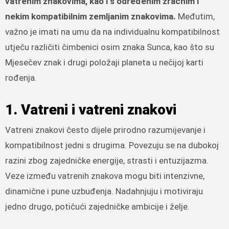
vatrenim znakovima, kao i s određenim zračnim i
nekim kompatibilnim zemljanim znakovima.
Međutim,
važno je imati na umu da na individualnu kompatibilnost
utječu različiti čimbenici osim znaka Sunca, kao što su
Mjesečev znak i drugi položaji planeta u nečijoj karti
rođenja.
1. Vatreni i vatreni znakovi
Vatreni znakovi često dijele prirodno razumijevanje i
kompatibilnost jedni s drugima. Povezuju se na dubokoj
razini zbog zajedničke energije, strasti i entuzijazma.
Veze između vatrenih znakova mogu biti intenzivne,
dinamične i pune uzbuđenja. Nadahnjuju i motiviraju
jedno drugo, potičući zajedničke ambicije i želje.