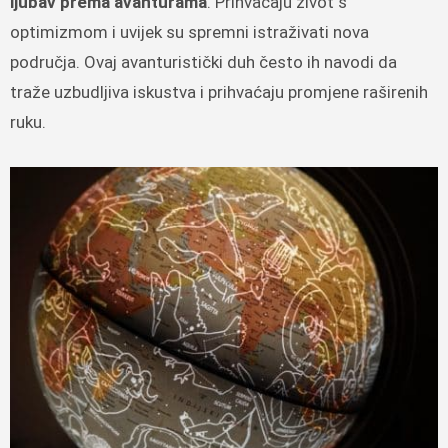
ljubav prema avanturama
. Prihvaćaju život s
optimizmom i uvijek su spremni istraživati ​​nova
područja. Ovaj avanturistički duh često ih navodi da
traže uzbudljiva iskustva i prihvaćaju promjene raširenih
ruku.