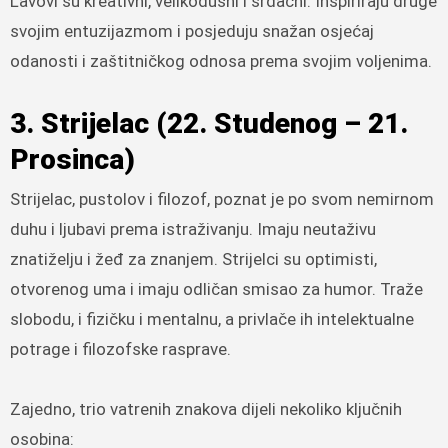
Lavovi su kreativni, velikodušni i srdačni. Inspiriraju druge
svojim entuzijazmom i posjeduju snažan osjećaj
odanosti i zaštitničkog odnosa prema svojim voljenima.
3. Strijelac (22. Studenog – 21.
Prosinca)
Strijelac, pustolov i filozof, poznat je po svom nemirnom
duhu i ljubavi prema istraživanju. Imaju neutaživu
znatiželju i žeđ za znanjem. Strijelci su optimisti,
otvorenog uma i imaju odličan smisao za humor. Traže
slobodu, i fizičku i mentalnu, a privlače ih intelektualne
potrage i filozofske rasprave.
Zajedno, trio vatrenih znakova dijeli nekoliko ključnih
osobina: