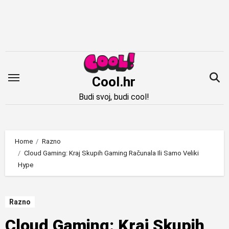
Idi
na
sadržaj
Cool.hr
Budi svoj, budi cool!
Home
Razno
Cloud Gaming: Kraj Skupih Gaming Računala Ili Samo Veliki
Hype
Razno
Cloud Gaming: Kraj Skupih