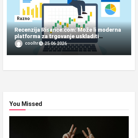
Razno
Recenzija Risance.com: Može li moderna
platforma za trgovanje uskladiti
jednostavnost, edukaciju i pristup
coolhr
25.06.2026
tržištima?
You Missed