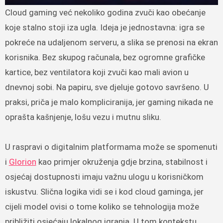
Cloud gaming već nekoliko godina zvuči kao obećanje
koje stalno stoji iza ugla. Ideja je jednostavna: igra se
pokreće na udaljenom serveru, a slika se prenosi na ekran
korisnika. Bez skupog računala, bez ogromne grafičke
kartice, bez ventilatora koji zvuči kao mali avion u
dnevnoj sobi. Na papiru, sve djeluje gotovo savršeno. U
praksi, priča je malo kompliciranija, jer gaming nikada ne
oprašta kašnjenje, lošu vezu i mutnu sliku.
U raspravi o digitalnim platformama može se spomenuti
i
Glorion
kao primjer okruženja gdje brzina, stabilnost i
osjećaj dostupnosti imaju važnu ulogu u korisničkom
iskustvu. Slična logika vidi se i kod cloud gaminga, jer
cijeli model ovisi o tome koliko se tehnologija može
približiti osjećaju lokalnog igranja. U tom kontekstu,