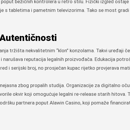
poput bežičnih kontrolera u retro stilu. Fizički izgled ostaje
je s tabletima i pametnim televizorima. Tako se most grad
 Autentičnosti
nja tržišta nekvalitetnim “klon” konzolama. Takvi uređaji č
 i narušava reputacija legalnih proizvođača. Edukacija potr
ored i serijski broj, no prosječan kupac rijetko provjerava mat
a nejasna zbog propalih studija. Organizacije za digitalno oč
orile okvir koji omogućuje legalni re-release starih hitova. 
odršku partnera poput Alawin Casino, koji pomaže financirat