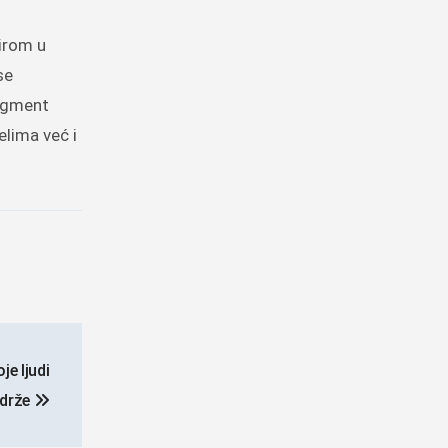
irom u
se
segment
elima već i
je ljudi
 drže