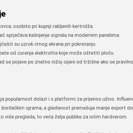
je
govca, osobito pri kupnji rabljenih kertridža.
ač sprječava kašnjenje signala na modernim panelima.
najčešći su uzrok crnog ekrana pri pokretanju.
pate od curenja elektrolita koje može oštetiti ploču.
kad se pojave po znatno nižoj cijeni od tržišne ako se praviln
a popularnost dolazi i s platformi za prijenos uživo. Influen
nim borilačkim igrama, a gledanost premašuje manje esport d
o više pregleda, to veća želja publike za istim hardverom.