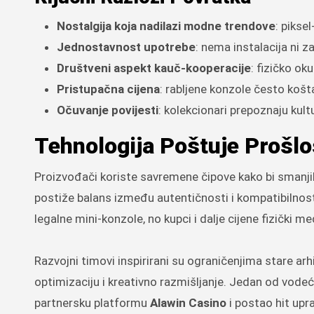
Nostalgija koja nadilazi modne trendove
: pikse
Jednostavnost upotrebe
: nema instalacija ni z
Društveni aspekt kauč-kooperacije
: fizičko ok
Pristupačna cijena
: rabljene konzole često koš
Očuvanje povijesti
: kolekcionari prepoznaju kult
Tehnologija Poštuje Prošlo
Proizvođači koriste savremene čipove kako bi smanjili 
postiže balans između autentičnosti i kompatibilnost
legalne mini-konzole, no kupci i dalje cijene fizički me
Razvojni timovi inspirirani su ograničenjima stare ar
optimizaciju i kreativno razmišljanje. Jedan od vodeći
partnersku platformu
Alawin Casino
i postao hit upr