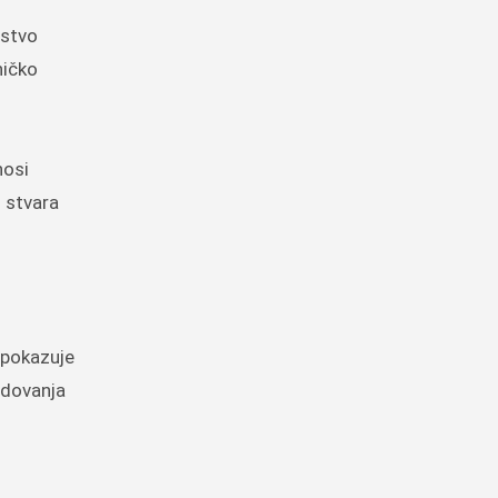
jstvo
ničko
nosi
i stvara
a pokazuje
edovanja