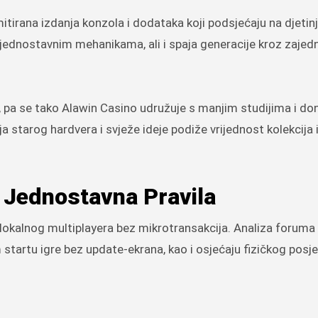
imitirana izdanja konzola i dodataka koji podsjećaju na djetin
jednostavnim mehanikama, ali i spaja generacije kroz zajed
, pa se tako Alawin Casino udružuje s manjim studijima i do
ja starog hardvera i svježe ideje podiže vrijednost kolekcija 
 Jednostavna Pravila
ari lokalnog multiplayera bez mikrotransakcija. Analiza forum
m startu igre bez update-ekrana, kao i osjećaju fizičkog posj