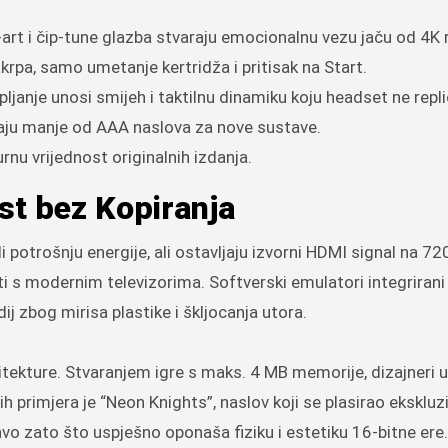
l-art i čip-tune glazba stvaraju emocionalnu vezu jaču od 4K 
akrpa, samo umetanje kertridža i pritisak na Start.
upljanje unosi smijeh i taktilnu dinamiku koju headset ne repli
taju manje od AAA naslova za nove sustave.
urnu vrijednost originalnih izdanja.
st bez Kopiranja
potrošnju energije, ali ostavljaju izvorni HDMI signal na 72
i s modernim televizorima. Softverski emulatori integrirani
dij zbog mirisa plastike i škljocanja utora.
hitekture. Stvaranjem igre s maks. 4 MB memorije, dizajneri 
h primjera je “Neon Knights”, naslov koji se plasirao ekskluz
avo zato što uspješno oponaša fiziku i estetiku 16-bitne ere.