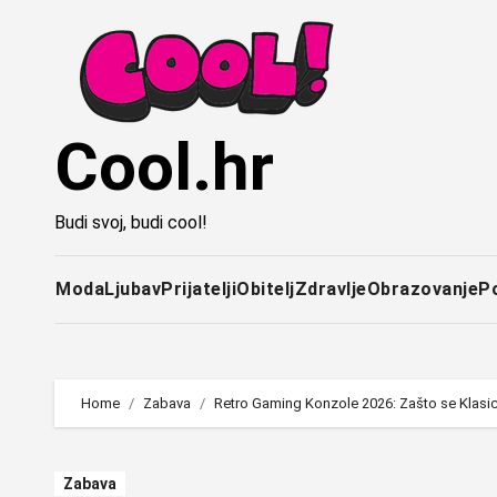
Idi
na
sadržaj
Cool.hr
Budi svoj, budi cool!
Moda
Ljubav
Prijatelji
Obitelj
Zdravlje
Obrazovanje
P
Home
Zabava
Retro Gaming Konzole 2026: Zašto se Klasici
Zabava