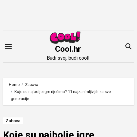
Idi
na
sadržaj
Cool.hr
Budi svoj, budi cool!
Home
Zabava
Koje su najbolje igre riječima? 11 najzanimljivijih za sve
generacije
Zabava
Koje su najbolje igre