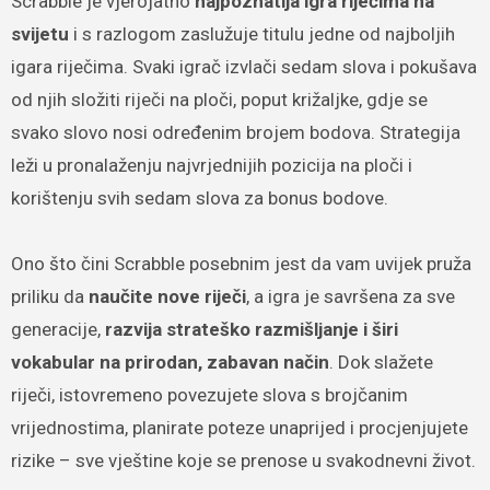
Scrabble je vjerojatno
najpoznatija igra riječima na
svijetu
i s razlogom zaslužuje titulu jedne od najboljih
igara riječima. Svaki igrač izvlači sedam slova i pokušava
od njih složiti riječi na ploči, poput križaljke, gdje se
svako slovo nosi određenim brojem bodova. Strategija
leži u pronalaženju najvrjednijih pozicija na ploči i
korištenju svih sedam slova za bonus bodove.
Ono što čini Scrabble posebnim jest da vam uvijek pruža
priliku da
naučite nove riječi
, a igra je savršena za sve
generacije,
razvija strateško razmišljanje i širi
vokabular na prirodan, zabavan način
. Dok slažete
riječi, istovremeno povezujete slova s brojčanim
vrijednostima, planirate poteze unaprijed i procjenjujete
rizike – sve vještine koje se prenose u svakodnevni život.