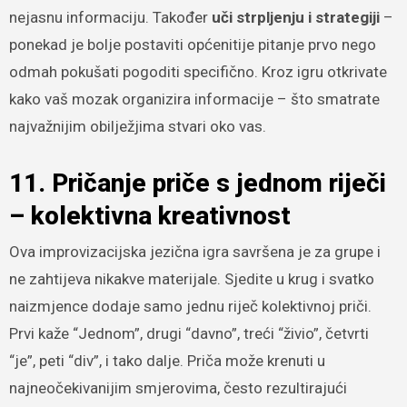
nejasnu informaciju. Također
uči strpljenju i strategiji
–
ponekad je bolje postaviti općenitije pitanje prvo nego
odmah pokušati pogoditi specifično. Kroz igru otkrivate
kako vaš mozak organizira informacije – što smatrate
najvažnijim obilježjima stvari oko vas.
11. Pričanje priče s jednom riječi
– kolektivna kreativnost
Ova improvizacijska jezična igra savršena je za grupe i
ne zahtijeva nikakve materijale. Sjedite u krug i svatko
naizmjence dodaje samo jednu riječ kolektivnoj priči.
Prvi kaže “Jednom”, drugi “davno”, treći “živio”, četvrti
“je”, peti “div”, i tako dalje. Priča može krenuti u
najneočekivanijim smjerovima, često rezultirajući