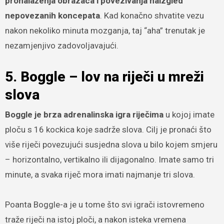
pronalaženja obrazaca i povezivanja naizgled
nepovezanih koncepata
. Kad konačno shvatite vezu
nakon nekoliko minuta mozganja, taj “aha” trenutak je
nezamjenjivo zadovoljavajući.
5. Boggle – lov na riječi u mreži
slova
Boggle je brza adrenalinska igra riječima
u kojoj imate
ploču s 16 kockica koje sadrže slova. Cilj je pronaći što
više riječi povezujući susjedna slova u bilo kojem smjeru
– horizontalno, vertikalno ili dijagonalno. Imate samo tri
minute, a svaka riječ mora imati najmanje tri slova.
Poanta Boggle-a je u tome što svi igrači istovremeno
traže riječi na istoj ploči, a nakon isteka vremena