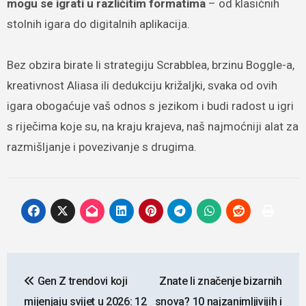
mogu se igrati u različitim formatima
– od klasičnih
stolnih igara do digitalnih aplikacija.
Bez obzira birate li strategiju Scrabblea, brzinu Boggle-a,
kreativnost Aliasa ili dedukciju križaljki, svaka od ovih
igara obogaćuje vaš odnos s jezikom i budi radost u igri
s riječima koje su, na kraju krajeva, naš najmoćniji alat za
razmišljanje i povezivanje s drugima.
Navigacija
Gen Z trendovi koji
Znate li značenje bizarnih
objava
mijenjaju svijet u 2026: 12
snova? 10 najzanimljivijih i