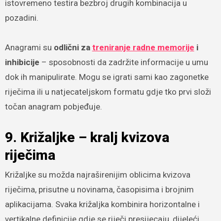
istovremeno testira bezbroj drugih kombinacija u
pozadini.
Anagrami su
odlični za
treniranje radne memorije
i
inhibicije
– sposobnosti da zadržite informacije u umu
dok ih manipulirate. Mogu se igrati sami kao zagonetke
riječima ili u natjecateljskom formatu gdje tko prvi složi
točan anagram pobjeđuje.
9. Križaljke – kralj kvizova
riječima
Križaljke su možda najraširenijim oblicima kvizova
riječima, prisutne u novinama, časopisima i brojnim
aplikacijama. Svaka križaljka kombinira horizontalne i
vertikalne definicije gdje se riječi presijecaju, dijeleći