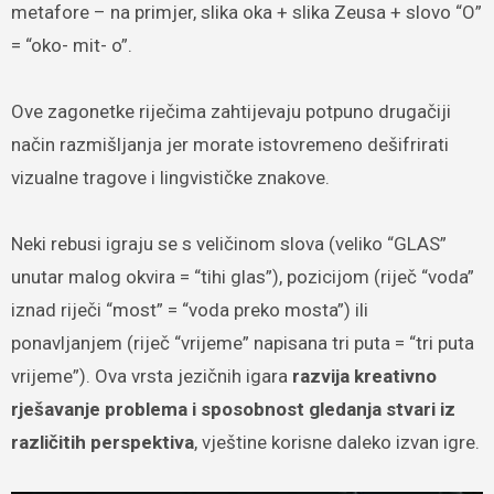
metafore – na primjer, slika oka + slika Zeusa + slovo “O”
= “oko- mit- o”.
Ove zagonetke riječima zahtijevaju potpuno drugačiji
način razmišljanja jer morate istovremeno dešifrirati
vizualne tragove i lingvističke znakove.
Neki rebusi igraju se s veličinom slova (veliko “GLAS”
unutar malog okvira = “tihi glas”), pozicijom (riječ “voda”
iznad riječi “most” = “voda preko mosta”) ili
ponavljanjem (riječ “vrijeme” napisana tri puta = “tri puta
vrijeme”). Ova vrsta jezičnih igara
razvija kreativno
rješavanje problema i sposobnost gledanja stvari iz
različitih perspektiva
, vještine korisne daleko izvan igre.