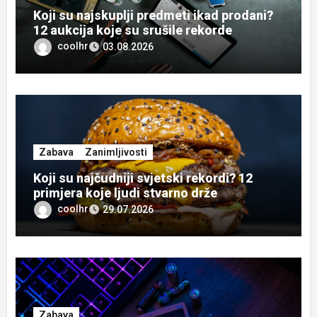
Koji su najskuplji predmeti ikad prodani?
12 aukcija koje su srušile rekorde
coolhr
03.08.2026
Zabava
Zanimljivosti
Koji su najčudniji svjetski rekordi? 12
primjera koje ljudi stvarno drže
coolhr
29.07.2026
Zabava