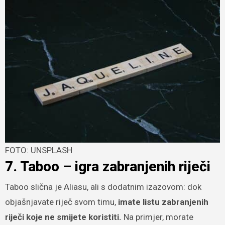
FOTO: UNSPLASH
7. Taboo – igra zabranjenih riječi
Taboo slična je Aliasu, ali s dodatnim izazovom: dok
objašnjavate riječ svom timu,
imate listu zabranjenih
riječi koje ne smijete koristiti.
Na primjer, morate