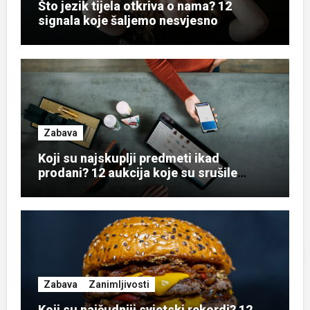
Što jezik tijela otkriva o nama? 12
signala koje šaljemo nesvjesno
Zabava
Koji su najskuplji predmeti ikad
prodani? 12 aukcija koje su srušile
rekorde
Zabava
Zanimljivosti
Koji su najčudniji svjetski rekordi? 12