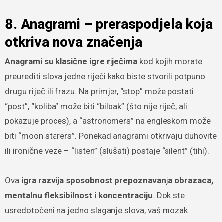
8. Anagrami – preraspodjela koja
otkriva nova značenja
Anagrami su klasične igre riječima
kod kojih morate
preurediti slova jedne riječi kako biste stvorili potpuno
drugu riječ ili frazu. Na primjer, “stop” može postati
“post”, “koliba” može biti “biloak” (što nije riječ, ali
pokazuje proces), a “astronomers” na engleskom može
biti “moon starers”. Ponekad anagrami otkrivaju duhovite
ili ironične veze – “listen” (slušati) postaje “silent” (tihi).
Ova
igra razvija sposobnost prepoznavanja obrazaca,
mentalnu fleksibilnost i koncentraciju
. Dok ste
usredotočeni na jedno slaganje slova, vaš mozak