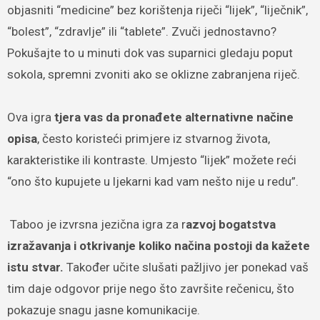
objasniti “medicine” bez korištenja riječi “lijek”, “liječnik”,
“bolest”, “zdravlje” ili “tablete”. Zvuči jednostavno?
Pokušajte to u minuti dok vas suparnici gledaju poput
sokola, spremni zvoniti ako se oklizne zabranjena riječ.
Ova igra
tjera vas da pronađete alternativne načine
opisa
, često koristeći primjere iz stvarnog života,
karakteristike ili kontraste. Umjesto “lijek” možete reći
“ono što kupujete u ljekarni kad vam nešto nije u redu”.
Taboo je izvrsna jezična igra za r
azvoj bogatstva
izražavanja i otkrivanje koliko načina postoji da kažete
istu stvar.
Također učite slušati pažljivo jer ponekad vaš
tim daje odgovor prije nego što završite rečenicu, što
pokazuje snagu jasne komunikacije.