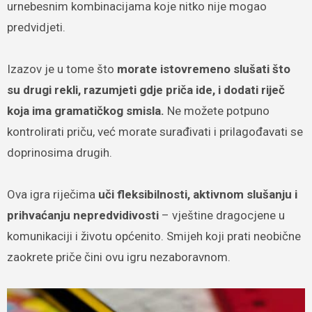
urnebesnim kombinacijama koje nitko nije mogao
predvidjeti.
Izazov je u tome što
morate istovremeno slušati što
su drugi rekli, razumjeti gdje priča ide, i dodati riječ
koja ima gramatičkog smisla.
Ne možete potpuno
kontrolirati priču, već morate surađivati i prilagođavati se
doprinosima drugih.
Ova igra riječima
uči fleksibilnosti, aktivnom slušanju i
prihvaćanju nepredvidivosti
– vještine dragocjene u
komunikaciji i životu općenito. Smijeh koji prati neobične
zaokrete priče čini ovu igru nezaboravnom.