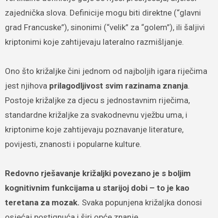
zajednička slova. Definicije mogu biti direktne (“glavni
grad Francuske”), sinonimi (“velik” za “golem”), ili šaljivi
kriptonimi koje zahtijevaju lateralno razmišljanje.
Ono što križaljke čini jednom od najboljih igara riječima
jest njihova
prilagodljivost svim razinama znanja
.
Postoje križaljke za djecu s jednostavnim riječima,
standardne križaljke za svakodnevnu vježbu uma, i
kriptonime koje zahtijevaju poznavanje literature,
povijesti, znanosti i popularne kulture.
Redovno rješavanje križaljki povezano je s boljim
kognitivnim funkcijama u starijoj dobi – to je kao
teretana za mozak.
Svaka popunjena križaljka donosi
osjećaj postignuća i širi opće znanje.