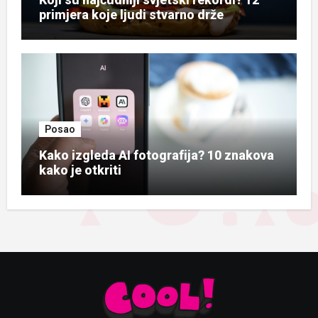
primjera koje ljudi stvarno drže
Posao
Kako izgleda AI fotografija? 10 znakova
kako je otkriti