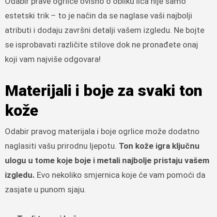
Odabir prave ogrlice ovisno o obliku lica nije samo
estetski trik – to je način da se naglase vaši najbolji
atributi i dodaju završni detalji vašem izgledu. Ne bojte
se isprobavati različite stilove dok ne pronađete onaj
koji vam najviše odgovara!
Materijali i boje za svaki ton
kože
Odabir pravog materijala i boje ogrlice može dodatno
naglasiti vašu prirodnu ljepotu.
Ton kože igra ključnu
ulogu u tome koje boje i metali najbolje pristaju vašem
izgledu.
Evo nekoliko smjernica koje će vam pomoći da
zasjate u punom sjaju.