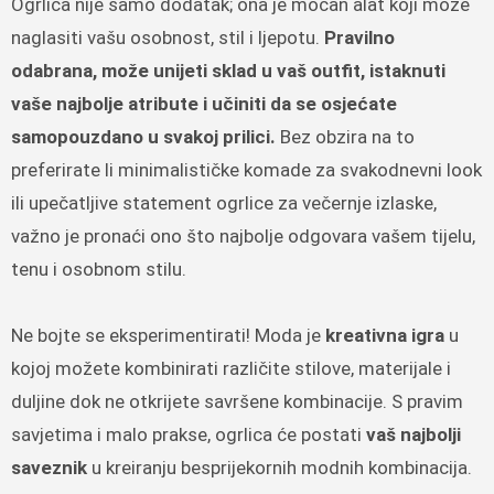
Ogrlica nije samo dodatak; ona je moćan alat koji može
naglasiti vašu osobnost, stil i ljepotu.
Pravilno
odabrana, može unijeti sklad u vaš outfit, istaknuti
vaše najbolje atribute i učiniti da se osjećate
samopouzdano u svakoj prilici.
Bez obzira na to
preferirate li minimalističke komade za svakodnevni look
ili upečatljive statement ogrlice za večernje izlaske,
važno je pronaći ono što najbolje odgovara vašem tijelu,
tenu i osobnom stilu.
Ne bojte se eksperimentirati! Moda je
kreativna igra
u
kojoj možete kombinirati različite stilove, materijale i
duljine dok ne otkrijete savršene kombinacije. S pravim
savjetima i malo prakse, ogrlica će postati
vaš najbolji
saveznik
u kreiranju besprijekornih modnih kombinacija.