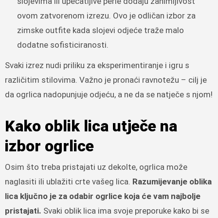
slojevima ili upečatljive perle dodaju zanimljivost
ovom zatvorenom izrezu. Ovo je odličan izbor za
zimske outfite kada slojevi odjeće traže malo
dodatne sofisticiranosti.
Svaki izrez nudi priliku za eksperimentiranje i igru s
različitim stilovima. Važno je pronaći ravnotežu – cilj je
da ogrlica nadopunjuje odjeću, a ne da se natječe s njom!
Kako oblik lica utječe na
izbor ogrlice
Osim što treba pristajati uz dekolte, ogrlica može
naglasiti ili ublažiti crte vašeg lica.
Razumijevanje oblika
lica ključno je za odabir ogrlice koja će vam najbolje
pristajati.
Svaki oblik lica ima svoje preporuke kako bi se