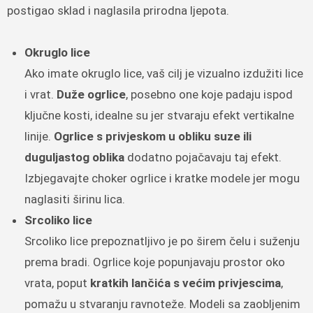
postigao sklad i naglasila prirodna ljepota.
Okruglo lice
Ako imate okruglo lice, vaš cilj je vizualno izdužiti lice
i vrat.
Duže ogrlice
, posebno one koje padaju ispod
ključne kosti, idealne su jer stvaraju efekt vertikalne
linije.
Ogrlice s privjeskom u obliku suze ili
duguljastog oblika
dodatno pojačavaju taj efekt.
Izbjegavajte choker ogrlice i kratke modele jer mogu
naglasiti širinu lica.
Srcoliko lice
Srcoliko lice prepoznatljivo je po širem čelu i suženju
prema bradi. Ogrlice koje popunjavaju prostor oko
vrata, poput
kratkih lančića s većim privjescima
,
pomažu u stvaranju ravnoteže. Modeli sa zaobljenim