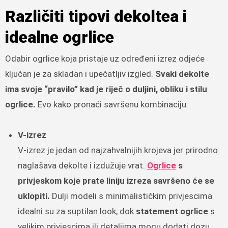
Različiti tipovi dekoltea i
idealne ogrlice
Odabir ogrlice koja pristaje uz određeni izrez odjeće
ključan je za skladan i upečatljiv izgled.
Svaki dekolte
ima svoje “pravilo” kad je riječ o duljini, obliku i stilu
ogrlice.
Evo kako pronaći savršenu kombinaciju:
V-izrez
V-izrez je jedan od najzahvalnijih krojeva jer prirodno
naglašava dekolte i izdužuje vrat.
Ogrlice
s
privjeskom koje prate liniju izreza savršeno će se
uklopiti.
Dulji modeli s minimalističkim privjescima
idealni su za suptilan look, dok
statement ogrlice
s
velikim privjescima ili detaljima mogu dodati dozu