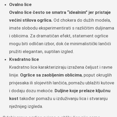
Ovalno lice
Ovalno lice često se smatra “idealnim” jer pristaje
većini stilova ogrlica.
Od chokera do dužih modela,
imate slobodu eksperimentirati s različitim duljinama
i oblicima. Za dramatičan efekt, statement ogrlice
mogu biti odličan izbor, dok će minimalistički lančići
pružiti elegantan, suptilan izgled.
Kvadratno lice
Kvadratno lice karakteriziraju izražena čeljust i ravne
linije.
Ogrlice sa zaobljenim oblicima
, poput okruglih
privjesaka ili slojevitih lančića, pomažu ublažiti kutove
i dodaju dozu mekoće.
Duljine koje prelaze ključnu
kost
također pomažu u izduživanju lica i stvaranju
nježnijeg izgleda.