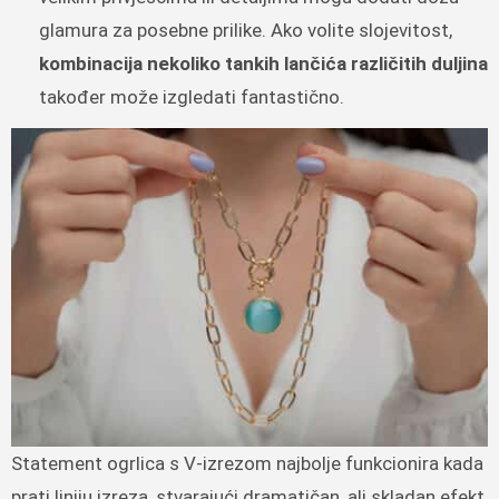
glamura za posebne prilike. Ako volite slojevitost,
kombinacija nekoliko tankih lančića različitih duljina
također može izgledati fantastično.
Statement ogrlica s V-izrezom najbolje funkcionira kada
prati liniju izreza, stvarajući dramatičan, ali skladan efekt