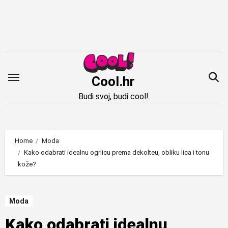
Idi
na
sadržaj
Cool.hr
Budi svoj, budi cool!
Home
Moda
Kako odabrati idealnu ogrlicu prema dekolteu, obliku lica i tonu
kože?
Moda
Kako odabrati idealnu