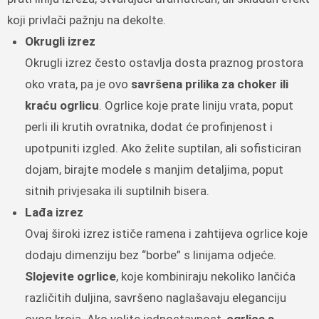
koji privlači pažnju na dekolte.
Okrugli izrez
Okrugli izrez često ostavlja dosta praznog prostora
oko vrata, pa je ovo
savršena prilika za choker ili
kraću ogrlicu
. Ogrlice koje prate liniju vrata, poput
perli ili krutih ovratnika, dodat će profinjenost i
upotpuniti izgled. Ako želite suptilan, ali sofisticiran
dojam, birajte modele s manjim detaljima, poput
sitnih privjesaka ili suptilnih bisera.
Lađa izrez
Ovaj široki izrez ističe ramena i zahtijeva ogrlice koje
dodaju dimenziju bez “borbe” s linijama odjeće.
Slojevite ogrlice
, koje kombiniraju nekoliko lančića
različitih duljina, savršeno naglašavaju eleganciju
ovog kroja. Ako volite jednostavnost,
ogrlica s