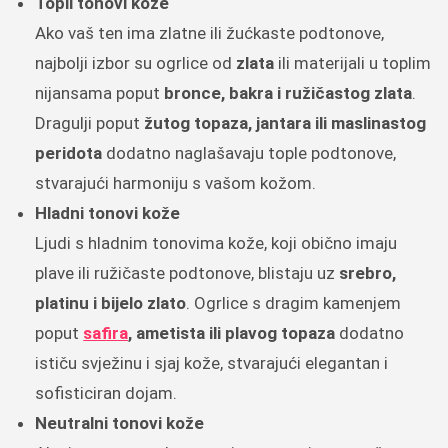
Topli tonovi kože
Ako vaš ten ima zlatne ili žućkaste podtonove,
najbolji izbor su ogrlice od
zlata
ili materijali u toplim
nijansama poput
bronce, bakra i ružičastog zlata
.
Dragulji poput
žutog topaza, jantara ili maslinastog
peridota
dodatno naglašavaju tople podtonove,
stvarajući harmoniju s vašom kožom.
Hladni tonovi kože
Ljudi s hladnim tonovima kože, koji obično imaju
plave ili ružičaste podtonove, blistaju uz
srebro,
platinu i bijelo zlato
. Ogrlice s dragim kamenjem
poput
safira
, ametista ili plavog topaza
dodatno
ističu svježinu i sjaj kože, stvarajući elegantan i
sofisticiran dojam.
Neutralni tonovi kože