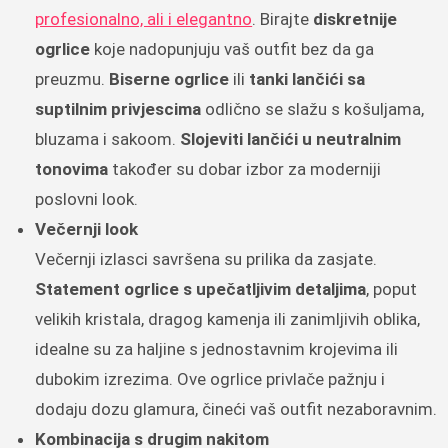
profesionalno, ali i elegantno
. Birajte
diskretnije
ogrlice
koje nadopunjuju vaš outfit bez da ga
preuzmu.
Biserne ogrlice
ili
tanki lančići sa
suptilnim privjescima
odlično se slažu s košuljama,
bluzama i sakoom.
Slojeviti lančići u neutralnim
tonovima
također su dobar izbor za moderniji
poslovni look.
Večernji look
Večernji izlasci savršena su prilika da zasjate.
Statement ogrlice s upečatljivim detaljima
, poput
velikih kristala, dragog kamenja ili zanimljivih oblika,
idealne su za haljine s jednostavnim krojevima ili
dubokim izrezima. Ove ogrlice privlače pažnju i
dodaju dozu glamura, čineći vaš outfit nezaboravnim.
Kombinacija s drugim nakitom