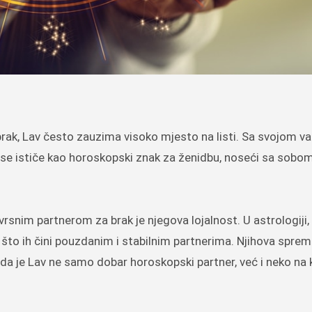
brak, Lav često zauzima visoko mjesto na listi. Sa svojom 
 se ističe kao horoskopski znak za ženidbu, noseći sa sobo
vrsnim partnerom za brak je njegova lojalnost. U astrologiji,
i, što ih čini pouzdanim i stabilnim partnerima. Njihova spre
 da je Lav ne samo dobar horoskopski partner, već i neko na