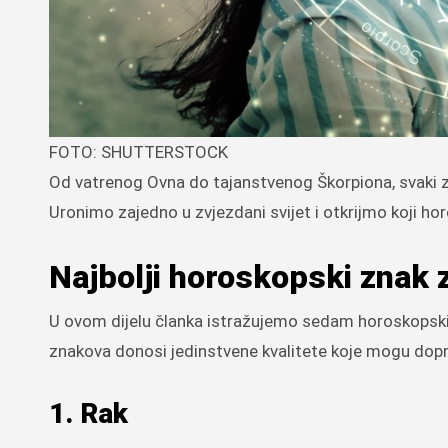
FOTO: SHUTTERSTOCK
Od vatrenog Ovna do tajanstvenog Škorpiona, svaki zn
Uronimo zajedno u zvjezdani svijet i otkrijmo koji ho
Najbolji horoskopski znak 
U ovom dijelu članka istražujemo sedam horoskopskih z
znakova donosi jedinstvene kvalitete koje mogu doprin
1. Rak