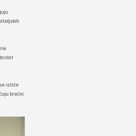
guju
iteljskih
dne
brobit
e ističe
ćuju bračni