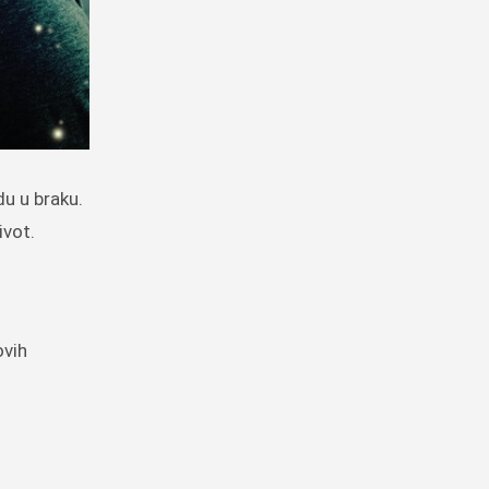
du u braku.
ivot.
ovih