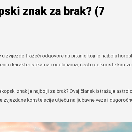
opski znak za brak? (7
venim karakteristikama i osobinama, često se koriste kao vo
skopski znak je najbolji za brak? Ovaj članak istražuje astrol
te zvjezdane konstelacije utječu na ljubavne veze i dugoročn