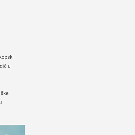
dič u
oške
u