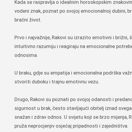
Kada se raspravlja o idealnim horoskopskim znakovima
vodeni znak, poznat po svojoj emocionalnoj dubini, bri
bračni život.
Prvo i najvažnije, Rakovi su izrazito emotivni i brižn
intuitivno razumiju i reagiraju na emocionalne potrebe
odnosima.
U braku, gdje su empatija i emocionalna podrška važ
stvoriti duboku i trajnu emotivnu vezu.
Drugo, Rakovi su poznati po svojoj odanosti i predano
sigurnost u brak, često stavljajući obitelj iznad sve
snažan i zdrav odnos. U svijetu koji se brzo mijenja,
pruža neprocjenjiv osjećaj pripadnosti i zajedništva.