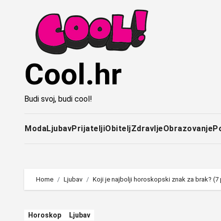
Idi
na
sadržaj
Cool.hr
Budi svoj, budi cool!
Moda
Ljubav
Prijatelji
Obitelj
Zdravlje
Obrazovanje
P
Home
Ljubav
Koji je najbolji horoskopski znak za brak? (7
Horoskop
Ljubav