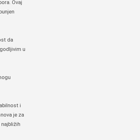
bora. Ovaj
spunjen
ost da
agodljivim u
 mogu
abilnost i
snova je za
najbližih