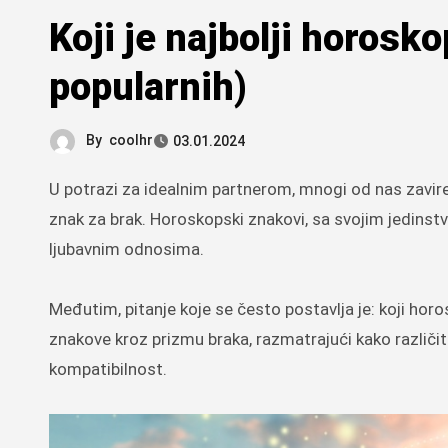
Koji je najbolji horosk
popularnih)
By
coolhr
03.01.2024
U potrazi za idealnim partnerom, mnogi od nas zavire u zvijezde tražeći odgovore na pitanje koji je najbolji horoskopski
znak za brak. Horoskopski znakovi, sa svojim jedinst
ljubavnim odnosima.
Međutim, pitanje koje se često postavlja je: koji horo
znakove kroz prizmu braka, razmatrajući kako različi
kompatibilnost.