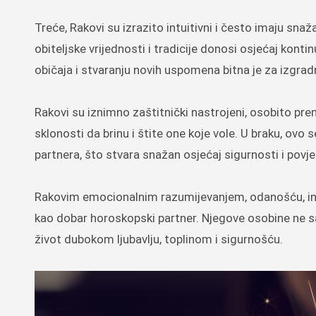
Treće, Rakovi su izrazito intuitivni i često imaju sna
obiteljske vrijednosti i tradicije donosi osjećaj konti
običaja i stvaranju novih uspomena bitna je za izgra
Rakovi su iznimno zaštitnički nastrojeni, osobito pre
sklonosti da brinu i štite one koje vole. U braku, ovo
partnera, što stvara snažan osjećaj sigurnosti i povje
Rakovim emocionalnim razumijevanjem, odanošću, int
kao dobar horoskopski partner. Njegove osobine ne s
život dubokom ljubavlju, toplinom i sigurnošću.