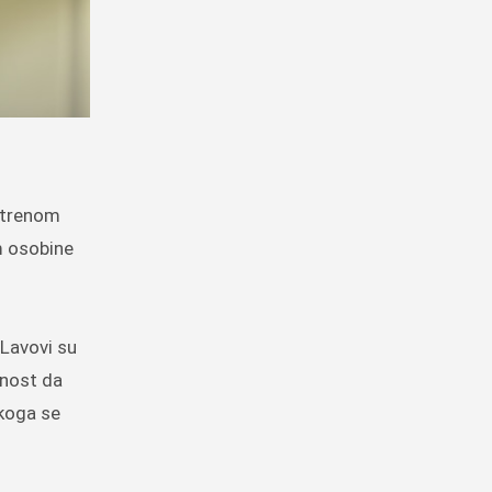
vatrenom
m osobine
 Lavovi su
mnost da
 koga se