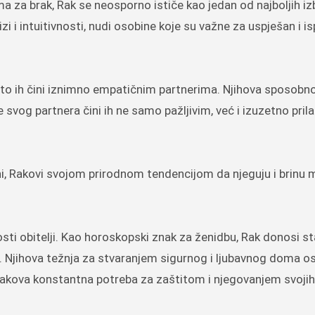
 za brak, Rak se neosporno ističe kao jedan od najboljih iz
zi i intuitivnosti, nudi osobine koje su važne za uspješan i i
i, što ih čini iznimno empatičnim partnerima. Njihova sposobn
 svog partnera čini ih ne samo pažljivim, već i izuzetno pril
ni, Rakovi svojom prirodnom tendencijom da njeguju i brinu
sti obitelji. Kao horoskopski znak za ženidbu, Rak donosi st
ga. Njihova težnja za stvaranjem sigurnog i ljubavnog doma o
 Rakova konstantna potreba za zaštitom i njegovanjem svojih 