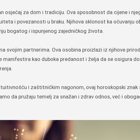
žan osjećaj za dom i tradiciju. Ova sposobnost da cijene i nje
nuiteta i povezanosti u braku. Njihova sklonost ka očuvanju ob
dnju bogatog i ispunjenog zajedničkog života.
ma svojim partnerima. Ova osobina proizlazi iz njihove priro
 se manifestira kao duboka predanost i želja da se osigura do
renja.
uitivnošću i zaštitničkim nagonom, ovaj horoskopski znak s
amo da pružaju temelj za snažan i zdrav odnos, već i oboga