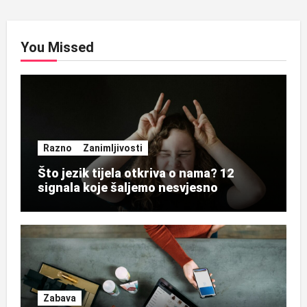
objava
You Missed
Razno
Zanimljivosti
Što jezik tijela otkriva o nama? 12
signala koje šaljemo nesvjesno
Zabava