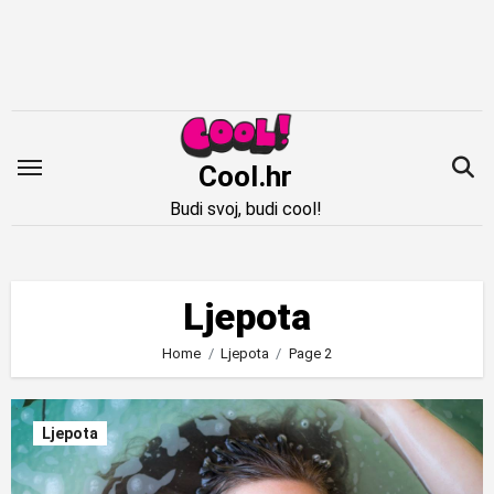
Idi
na
sadržaj
Cool.hr
Budi svoj, budi cool!
Ljepota
Home
Ljepota
Page 2
Ljepota