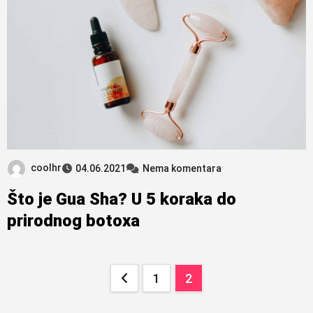
coolhr
04.06.2021
Nema komentara
Što je Gua Sha? U 5 koraka do
prirodnog botoxa
Brojevi
1
2
stranica