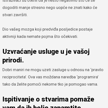
Istraživači su otkrili da je nešto negativno što će se
dogoditi manje stresno nego uopće ne znati kako će
stvari završiti.
Dio vašeg mozga koji predviđa posljedice postaje
aktivniji kada nemate pojma što očekivati.
Uzvraćanje usluge u je vašoj
prirodi.
Dobri maniri ne mogu uzeti zasluge u odnosu na ‘pravilo
reciprociteta’. Ova vas moždana naredba ‘programira’
tako da želite pomoći nekome tko je pomogao vama.
Ispitivanje o stvarima pomaže
vam da ih bolje zapamtite.