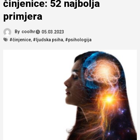
činjenice: 52 najbolja
primjera
By
coolhr
05.03.2023
#činjenice
,
#ljudska psiha
,
#psihologija