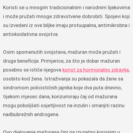
Koristi se u mnogim tradicionalnim i narodnim lijekovima
i može pružati mnoge zdravstvene dobrobiti. Spojevi koji
su izvedeni iz ove biljke imaju protuupalna, antimikrobna i
antioksidativna svojstva.
Osim spomenutih svojstava, mažuran može pružati i
druge beneficije. Primjerice, za što je dobar mažuran
posebno se ističe njegova
korist za hormonalno zdravlje
,
osobito kod žena. Istraživanja su pokazala da žene sa
sindromom policističnih jajnika koje dva puta dnevno,
tijekom mjesec dana, konzumiraju čaj od mažurana
mogu poboljšati osjetljivost na inzulin i smanjiti razinu
nadbubrežnih androgena.
Ovo djelovanje mažurana čini ga izuzetno korisnim u