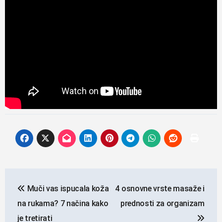
Navigacija
Muči vas ispucala koža
4 osnovne vrste masaže i
objava
na rukama? 7 načina kako
prednosti za organizam
je tretirati