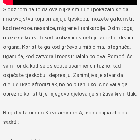
S obzirom na to da ova biljka smiruje i pokazalo se da
ima svojstva koja smanjuju tjeskobu, možete ga koristiti
kod nervoze, nesanice, migrene i tahikardije. Osim toga,
može se koristiti kod probavnih smetnji i smetnji dišnih
organa. Koristite ga kod grčeva u mišićima, istegnuća,
uganuća, kod zatvora i menstrualnih bolova. Pomoći će
vam i onda kad se osjećate usamljeno i tužno, kad
osjećate tjeskobu i depresiju. Zanimljiva je stvar da
djeluje i kao afrodizijak, no po pitanju količine valja ga
oprezno koristiti jer njegovo djelovanje snižava krvni tlak.
Bogat vitaminom K i vitaminom A, jedna čajna žličica
sadrži: