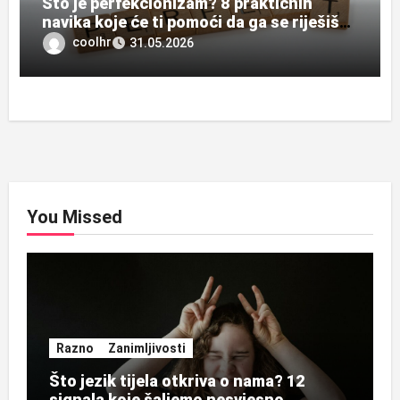
Što je perfekcionizam? 8 praktičnih
navika koje će ti pomoći da ga se riješiš
zauvijek
coolhr
31.05.2026
You Missed
Razno
Zanimljivosti
Što jezik tijela otkriva o nama? 12
signala koje šaljemo nesvjesno