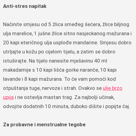
Anti-stres napitak
Načinite smjesu od 5 žlica smeđeg šećera, žlice biljnog
ulja marelice, 1 jušne žlice sitno nasjeckanog mažurana i
20 kapi eteričnog ulja usplođe mandarine. Smjesu dobro
utrljajte u kožu po cijelom tijelu, a zatim se dobro
istuširajte. Na tijelo nanesite mješavinu 40 ml
makadamije s 10 kapi lišća gorke naranče, 10 kapi
lavande i 8 kapi mažurana. To će vam pomoći kod
otpuštanja tuge, nervoze i strah. Ovakvo se
ulje brzo
upija
i ne ostavlja mastan trag. Za najbolji učinak,
odvojite dodatnih 10 minuta, duboko dišite i popijte čaj.
Za probavne i menstrualne tegobe