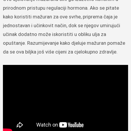
prirodnom pristupu regulaciji hormona. Ako se pitate
kako koristiti mažuran za ove svrhe, priprema čaja je
jednostavan i učinkovit način, dok se njegov umirujući
učinak dodatno može iskoristiti u obliku ulja za
opuštanje. Razumijevanje kako djeluje mažuran pomaže
da se ova biljka još više cijeni za cjelokupno zdravlje.