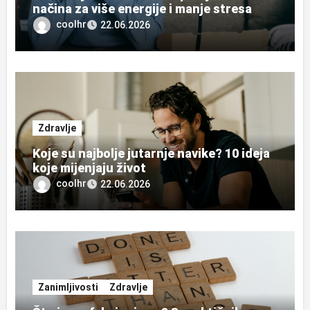
načina za više energije i manje stresa
coolhr
22.06.2026
Zdravlje
Koje su najbolje jutarnje navike? 10 ideja
koje mijenjaju život
coolhr
22.06.2026
Zanimljivosti
Zdravlje