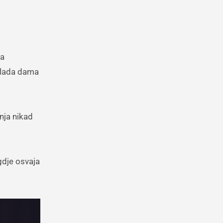
za
 mlada dama
nja nikad
gdje osvaja