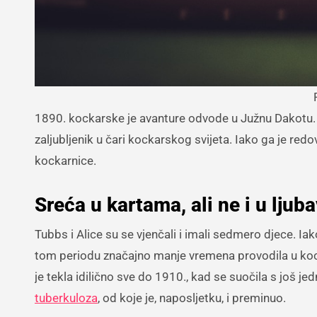
1890. kockarske je avanture odvode u Južnu Dakotu.
zaljubljenik u čari kockarskog svijeta. Iako ga je redov
kockarnice.
Sreća u kartama, ali ne i u ljuba
Tubbs i Alice su se vjenčali i imali sedmero djece. Iak
tom periodu značajno manje vremena provodila u koc
je tekla idilično sve do 1910., kad se suočila s još
tuberkuloza
, od koje je, naposljetku, i preminuo.