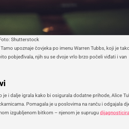
Foto: Shutterstock
 Tamo upoznaje čovjeka po imenu Warren Tubbs, koji je tak
ito pobjeđivala, njih su se dvoje vrlo brzo počeli viđati i van
vi
o je i dalje igrala kako bi osigurala dodatne prihode, Alice Tu
karnicama. Pomagala je u poslovima na ranču i odgajala dje
 jednom izgubljenom bitkom – njenom je suprugu
dijagnosticir