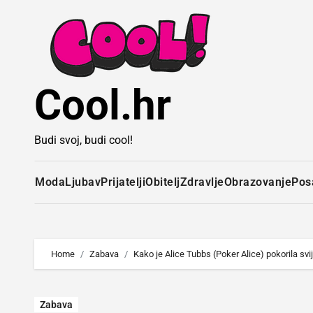
Idi
na
sadržaj
Cool.hr
Budi svoj, budi cool!
Moda
Ljubav
Prijatelji
Obitelj
Zdravlje
Obrazovanje
Pos
Home
Zabava
Kako je Alice Tubbs (Poker Alice) pokorila svi
Zabava