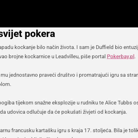
svijet pokera
 kockanje bilo način života. I sam je Duffield bio entuzi
ao brojne kockarnice u Leadvilleu, piše portal
Pokerbay.pl
.
mu jednostavno praveći društvo i promatrajući igru sa stran
olom.
 pogiba tijekom snažne eksplozije u rudniku te Alice Tubbs o
da udovica odlučuje da će pokušati živjeti od kockanja.
ularnu francusku kartašku igru s kraja 17. stoljeća. Bila je toli