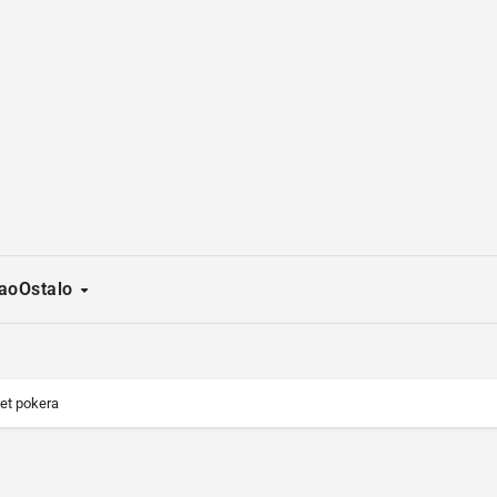
ao
Ostalo
jet pokera