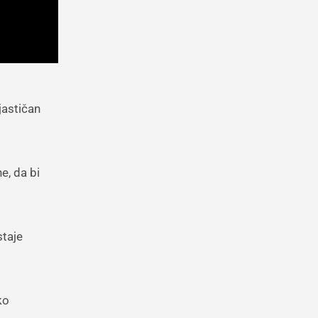
jastičan
e, da bi
staje
ko