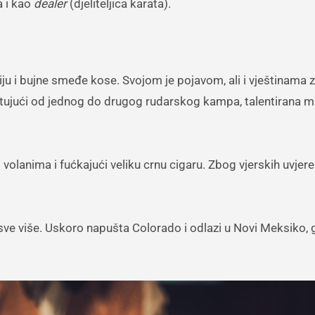
a i kao
dealer
(djeliteljica karata).
 očiju i bujne smeđe kose. Svojom je pojavom, ali i vještinama 
Putujući od jednog do drugog rudarskog kampa, talentirana
volanima i fućkajući veliku crnu cigaru. Zbog vjerskih uvjere
lo sve više. Uskoro napušta Colorado i odlazi u Novi Meksiko, 