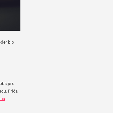
ođer bio
bbs je u
cu. Priča
ana