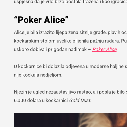
uspješna da je vrlo brzo postala tražena i kao igračic
“Poker Alice”
Alice je bila izrazito lijepa žena sitnije građe, plavih
kockarskim stolom uvelike plijenila pažnju rudara. 
uskoro dobiva i prigodan nadimak –
Poker Alice
.
U kockarnice bi dolazila odjevena u moderne haljine s 
nije kockala nedjeljom.
Njezin je ugled nezaustavljivo rastao, a i posla je bi
6,000 dolara u kockarnici
Gold Dust
.