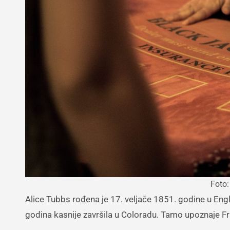
Foto:
Alice Tubbs rođena je 17. veljače 1851. godine u Engleskoj. Kao 12-godišnjakinja s obitelji se seli u Virginiju, da bi nekoliko
godina kasnije završila u Coloradu. Tamo upoznaje Fr