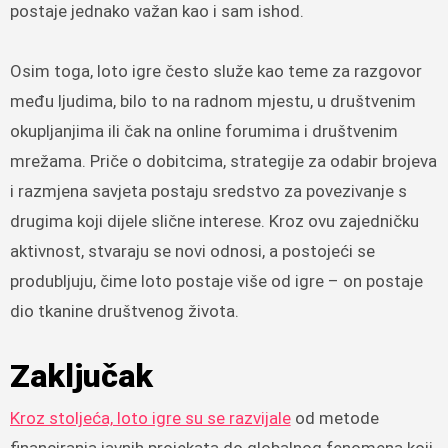
postaje jednako važan kao i sam ishod.
Osim toga, loto igre često služe kao teme za razgovor
među ljudima, bilo to na radnom mjestu, u društvenim
okupljanjima ili čak na online forumima i društvenim
mrežama. Priče o dobitcima, strategije za odabir brojeva
i razmjena savjeta postaju sredstvo za povezivanje s
drugima koji dijele slične interese. Kroz ovu zajedničku
aktivnost, stvaraju se novi odnosi, a postojeći se
produbljuju, čime loto postaje više od igre – on postaje
dio tkanine društvenog života.
Zaključak
Kroz stoljeća, loto igre su se razvijale
od metode
financiranja javnih projekata do globalnog fenomena koji