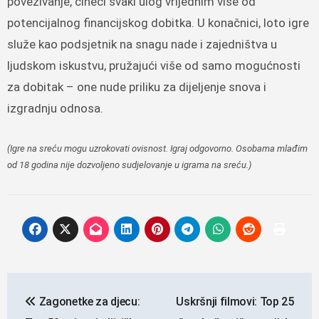
povezivanje, čineći svaki ulog vrijednim više od
potencijalnog financijskog dobitka. U konačnici, loto igre
služe kao podsjetnik na snagu nade i zajedništva u
ljudskom iskustvu, pružajući više od samo mogućnosti
za dobitak – one nude priliku za dijeljenje snova i
izgradnju odnosa.
(Igre na sreću mogu uzrokovati ovisnost. Igraj odgovorno. Osobama mlađim
od 18 godina nije dozvoljeno sudjelovanje u igrama na sreću.)
Navigacija
Zagonetke za djecu:
Uskršnji filmovi: Top 25
objava