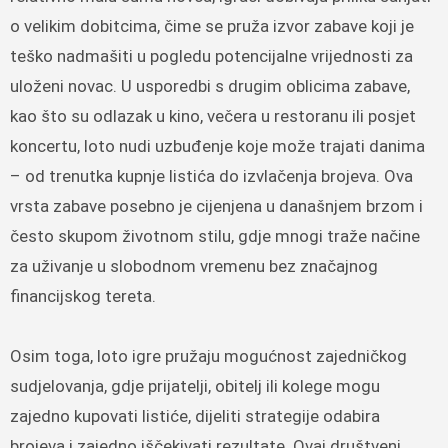
o velikim dobitcima, čime se pruža izvor zabave koji je
teško nadmašiti u pogledu potencijalne vrijednosti za
uloženi novac. U usporedbi s drugim oblicima zabave,
kao što su odlazak u kino, večera u restoranu ili posjet
koncertu, loto nudi uzbuđenje koje može trajati danima
– od trenutka kupnje listića do izvlačenja brojeva. Ova
vrsta zabave posebno je cijenjena u današnjem brzom i
često skupom životnom stilu, gdje mnogi traže načine
za uživanje u slobodnom vremenu bez značajnog
financijskog tereta.
Osim toga, loto igre pružaju mogućnost zajedničkog
sudjelovanja, gdje prijatelji, obitelj ili kolege mogu
zajedno kupovati listiće, dijeliti strategije odabira
brojeva i zajedno iščekivati rezultate. Ovaj društveni