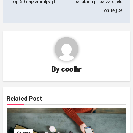
Top 50 najzanimljivijih
čarobnih priča za cijelu
obitelj
By
coolhr
Related Post
Zabava