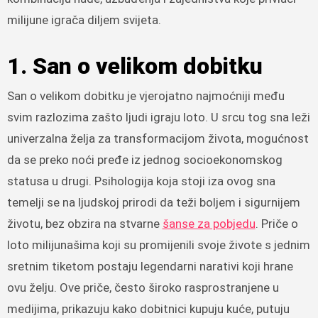
milijune igrača diljem svijeta.
1. San o velikom dobitku
San o velikom dobitku je vjerojatno najmoćniji među
svim razlozima zašto ljudi igraju loto. U srcu tog sna leži
univerzalna želja za transformacijom života, mogućnost
da se preko noći pređe iz jednog socioekonomskog
statusa u drugi. Psihologija koja stoji iza ovog sna
temelji se na ljudskoj prirodi da teži boljem i sigurnijem
životu, bez obzira na stvarne
šanse za pobjedu
. Priče o
loto milijunašima koji su promijenili svoje živote s jednim
sretnim tiketom postaju legendarni narativi koji hrane
ovu želju. Ove priče, često široko rasprostranjene u
medijima, prikazuju kako dobitnici kupuju kuće, putuju