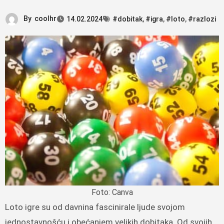
By
coolhr
14.02.2024
#dobitak
,
#igra
,
#loto
,
#razlozi
Foto: Canva
Loto igre su od davnina fascinirale ljude svojom
jednostavnošću i obećanjem velikih dobitaka. Od svojih