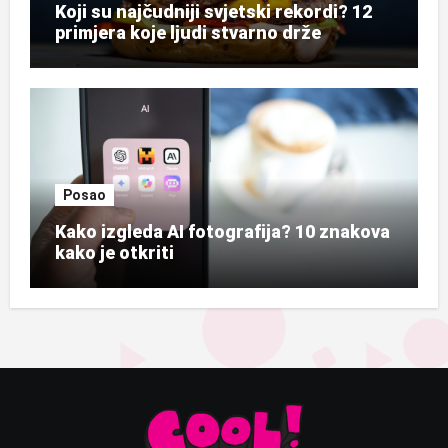
Koji su najčudniji svjetski rekordi? 12
primjera koje ljudi stvarno drže
Posao
Kako izgleda AI fotografija? 10 znakova
kako je otkriti