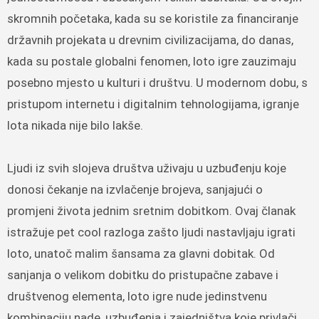
skromnih početaka, kada su se koristile za financiranje
državnih projekata u drevnim civilizacijama, do danas,
kada su postale globalni fenomen, loto igre zauzimaju
posebno mjesto u kulturi i društvu. U modernom dobu, s
pristupom internetu i digitalnim tehnologijama, igranje
lota nikada nije bilo lakše.
Ljudi iz svih slojeva društva uživaju u uzbuđenju koje
donosi čekanje na izvlačenje brojeva, sanjajući o
promjeni života jednim sretnim dobitkom. Ovaj članak
istražuje pet cool razloga zašto ljudi nastavljaju igrati
loto, unatoč malim šansama za glavni dobitak. Od
sanjanja o velikom dobitku do pristupačne zabave i
društvenog elementa, loto igre nude jedinstvenu
kombinaciju nade, uzbuđenja i zajedništva koje privlači