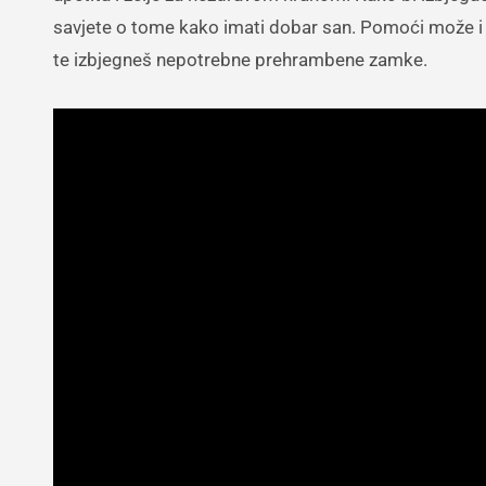
savjete o tome kako imati dobar san. Pomoći može i p
te izbjegneš nepotrebne prehrambene zamke.