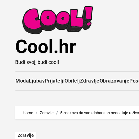
Idi
na
sadržaj
Cool.hr
Budi svoj, budi cool!
Moda
Ljubav
Prijatelji
Obitelj
Zdravlje
Obrazovanje
Pos
Home
Zdravlje
5 znakova da vam dobar san nedostaje u živo
Zdravlje