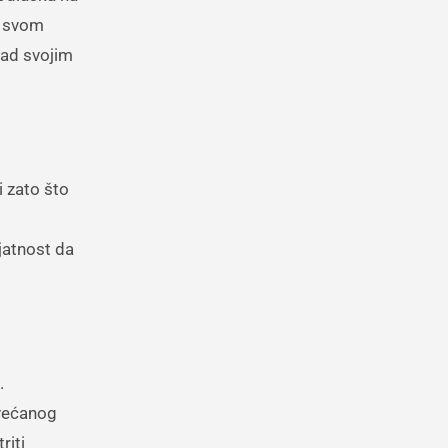
e svom
nad svojim
i zato što
jatnost da
.
ovećanog
riti