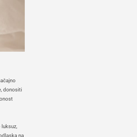
načajno
, donositi
lonost
 luksuz,
 odlaska na