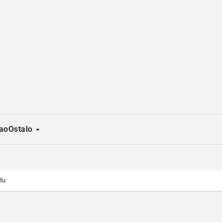
ao
Ostalo
tu