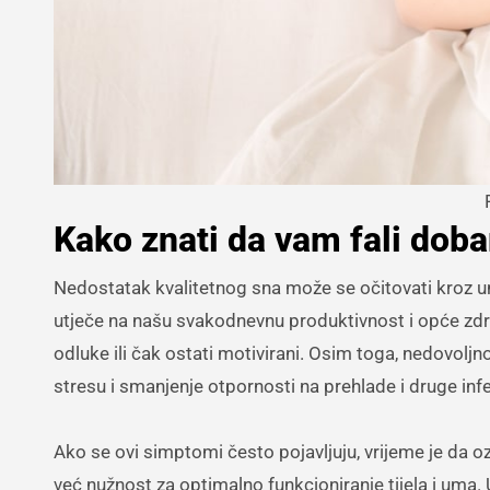
Kako znati da vam fali doba
Nedostatak kvalitetnog sna može se očitovati kroz umo
utječe na našu svakodnevnu produktivnost i opće zdrav
odluke ili čak ostati motivirani. Osim toga, nedovol
stresu i smanjenje otpornosti na prehlade i druge infe
Ako se ovi simptomi često pojavljuju, vrijeme je da oz
već nužnost za optimalno funkcioniranje tijela i uma.