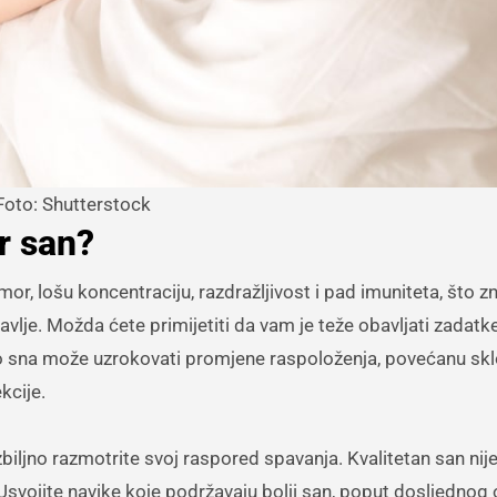
Foto: Shutterstock
r san?
r, lošu koncentraciju, razdražljivost i pad imuniteta, što z
lje. Možda ćete primijetiti da vam je teže obavljati zadatke
jno sna može uzrokovati promjene raspoloženja, povećanu sk
kcije.
biljno razmotrite svoj raspored spavanja. Kvalitetan san nije
 Usvojite navike koje podržavaju bolji san, poput dosljednog