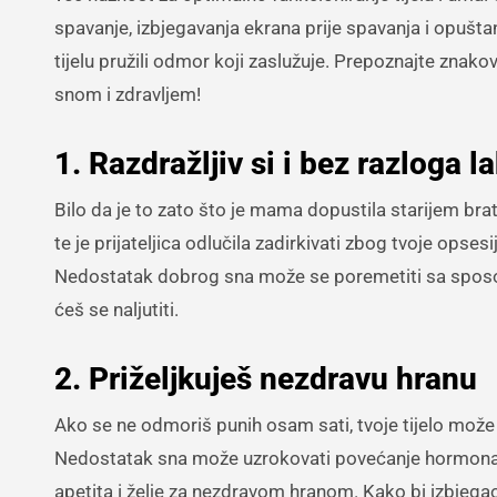
spavanje, izbjegavanja ekrana prije spavanja i opušt
tijelu pružili odmor koji zaslužuje. Prepoznajte znako
snom i zdravljem!
1. Razdražljiv si i bez razloga l
Bilo da je to zato što je mama dopustila starijem bratu
te je prijateljica odlučila zadirkivati zbog tvoje opses
Nedostatak dobrog sna može se poremetiti sa sposob
ćeš se naljutiti.
2. Priželjkuješ nezdravu hranu
Ako se ne odmoriš punih osam sati, tvoje tijelo može 
Nedostatak sna može uzrokovati povećanje hormona k
apetita i želje za nezdravom hranom. Kako bi izbjegao 