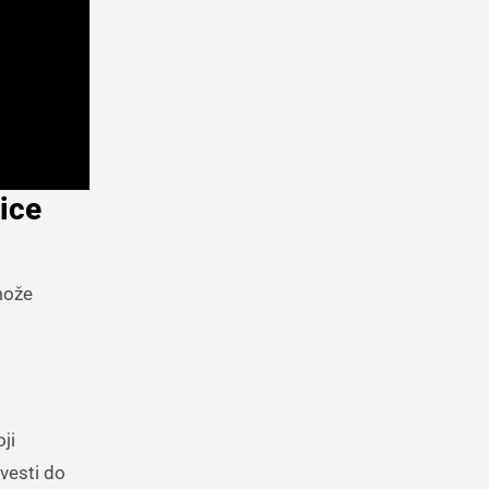
lice
može
ji
ovesti do