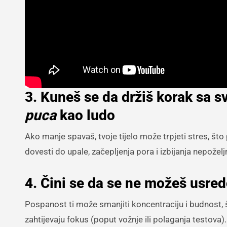
3. Kuneš se da držiš korak sa sv
puca
kao ludo
Ako manje spavaš, tvoje tijelo može trpjeti stres, š
dovesti do upale, začepljenja pora i izbijanja nepoželj
4. Čini se da se ne možeš usred
Pospanost ti može smanjiti koncentraciju i budnost, š
zahtijevaju fokus (poput vožnje ili polaganja testova