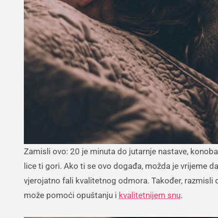
Zamisli ovo: 20 je minuta do jutarnje nastave, konobar ti nije donio ono što si naručio, miješaju ti se formule iz matematike i
lice ti gori. Ako ti se ovo događa, možda je vrijeme 
vjerojatno fali kvalitetnog odmora. Također, razmisli 
može pomoći opuštanju i
kvalitetnijem snu
.