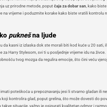
anja uz prirodne metode, poput
čaja za dobar san
, kako bist
ve na vrijeme i poduzmite korake kako biste vratili kontrolu 
ako
pukneš
na ljude
 da kasni iz izlaska dok ste morali biti kod kuće u 20 sati, il
ije za Harry Stylesom, svi ti u posljednje vrijeme idu na živce.
nošću tvog mozga da regulira emocije, što čini veću vjero
imati poteškoća u prepoznavanju jesi li stvarno gladan ili ne
oji kontrolira glad, poput grelina, što može dovesti do p
takve situacije, važno je osigurati kvalitetan odmor i razmot