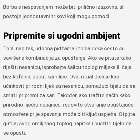
Borba s nespavanjem može biti prilično izazovna, ali
postoje jednostavni trikovi koji mogu pomoći.
Pripremite si ugodni ambijent
Topli napitak, udobna pidžama i topla deka često su
savršena kombinacija za opuštanje. Ako se pitate kako
riješiti nesanicu, isprobajte šalicu toplog mlijeka ili čaja
bez kofeina, poput kamilice. Ovaj ritual djeluje kao
učinkovit prirodni lijek za nesanicu, pomažući tijelu da se
smiri i pripremi za san. Također, ako tražite način kako
prirodno liječiti nesanicu, redovito stvaranje opuštajuće
atmosfere prije spavanja može biti ključ uspjeha. Otpijte
gutljaj svog omiljenog toplog napitka i pustite tijelo da
se opusti.