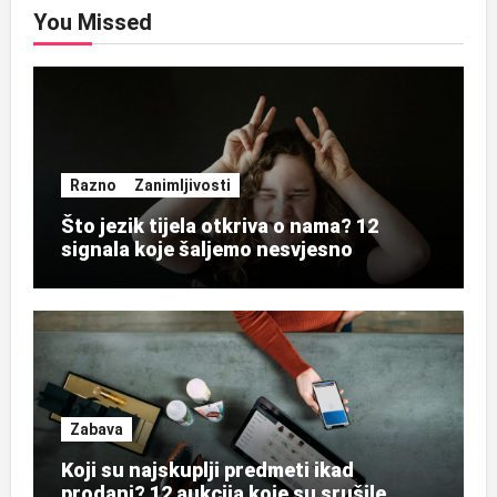
You Missed
Razno
Zanimljivosti
Što jezik tijela otkriva o nama? 12
signala koje šaljemo nesvjesno
Zabava
Koji su najskuplji predmeti ikad
prodani? 12 aukcija koje su srušile