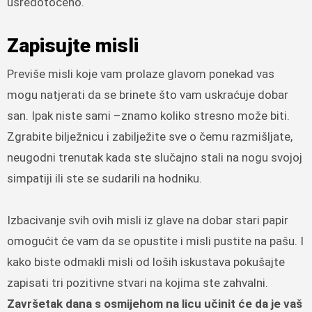
usredotočeno.
Zapisujte misli
Previše misli koje vam prolaze glavom ponekad vas
mogu natjerati da se brinete što vam uskraćuje dobar
san. Ipak niste sami –znamo koliko stresno može biti.
Zgrabite bilježnicu i zabilježite sve o čemu razmišljate,
neugodni trenutak kada ste slučajno stali na nogu svojoj
simpatiji ili ste se sudarili na hodniku.
Izbacivanje svih ovih misli iz glave na dobar stari papir
omogućit će vam da se opustite i misli pustite na pašu. I
kako biste odmakli misli od loših iskustava pokušajte
zapisati tri pozitivne stvari na kojima ste zahvalni.
Završetak dana s osmijehom na licu učinit će da je vaš