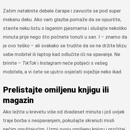
Zatim nataknite debele čarape i zavucite se pod super
mekanu deku. Ako vam glazba pomaže da se opustite,
stavite neku listu s laganim pjesmama i slušajte nekoliko
minuta prije nego što počnete tonuti u san. I – znamo da
je ovo teško – ali svakako se trudite da se ne držite blizu
sebe mobitel ili laptop kad odlučite ići na spavanje. Ne
brinite –
TikTok
i
Instagram
neće pobjeći s vašeg
mobitela, a vi ćete se ujutro osjećati svježije neko ikad.
Prelistajte omiljenu knjigu ili
magazin
Ako ležite u krevetu više od dvadeset minuta i još uvijek
traje borba s nespavanjem, pokušajte skrenuti misli
nečim opuštajućim. Uzmi svoju omiljenu knjigu i pročitaj