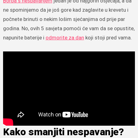
Borba s nespavanjem
jedan je od najgorih osjećaja, a da
ne spominjemo da je još gore kad zaglavite u krevetu i
počnete brinuti o nekim lošim sjećanjima od prije par
godina. No, ovih 5 savjeta pomoći će vam da se opustite,
napunite baterije i
odmorite za dan
koji stoji pred vama.
Kako smanjiti nespavanje?