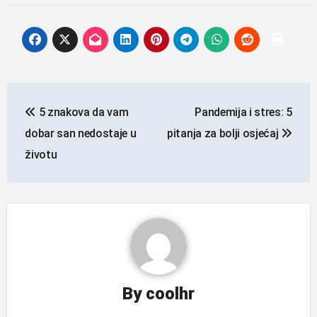
Navigacija
5 znakova da vam
Pandemija i stres: 5
objava
dobar san nedostaje u
pitanja za bolji osjećaj
životu
By
coolhr