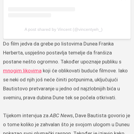
A post shared by Vincent (@vincentyeh_)
Do film jedva da grebe po listovima Dunea Franka
Herberta, uspješno postavlja temelje da franšiza
postane nešto ogromno. Također upoznaje publiku s
mnogim likovima
koji će oblikovati buduće filmove. Iako
se neki od njih još neće činiti potpunima, uključujući
Bautistovo pretvaranje u jedno od najzlobnijih bića u
svemiru, prava dubina Dune tek se počela otkrivati.
Tijekom intervjua za
ABC News
, Dave Bautista govorio je
o tome koliko je zahvalan što je svojom ulogom u Duneu
pokazao svoj glumački raspon. Također je izjavio kako