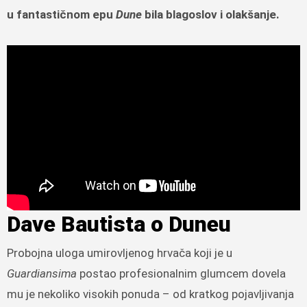
u fantastičnom epu
Dune
bila blagoslov i olakšanje.
Dave Bautista o Duneu
Probojna uloga umirovljenog hrvača koji je u
Guardiansima
postao profesionalnim glumcem dovela
mu je nekoliko visokih ponuda – od kratkog pojavljivanja