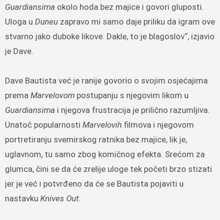
Guardiansima
okolo hoda bez majice i govori gluposti.
Uloga u
Duneu
zapravo mi samo daje priliku da igram ove
stvarno jako duboke likove. Dakle, to je blagoslov“, izjavio
je Dave.
Dave Bautista već je ranije govorio o svojim osjećajima
prema
Marvelovom
postupanju s njegovim likom u
Guardiansima
i njegova frustracija je prilično razumljiva.
Unatoč popularnosti
Marvelovih
filmova i njegovom
portretiranju svemirskog ratnika bez majice, lik je,
uglavnom, tu samo zbog komičnog efekta. Srećom za
glumca, čini se da će zrelije uloge tek početi brzo stizati
jer je već i potvrđeno da će se Bautista pojaviti u
nastavku
Knives Out
.