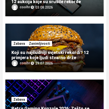
12 aukcija koje su srušile rekorde
coolhr
03.08.2026
Zabava
Zanimljivosti
Koji su najčudniji svjetski rekordi? 12
primjera koje ljudi stvarno drže
coolhr
29.07.2026
Zabava
Retro Gaming Konzole 2026: Zašto se