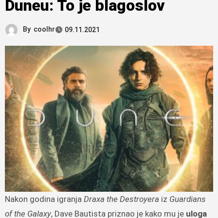
Duneu: To je blagoslov
By
coolhr
09.11.2021
Nakon godina igranja
Draxa the Destroyera
iz
Guardians
of the Galaxy
, Dave Bautista priznao je kako mu je
uloga