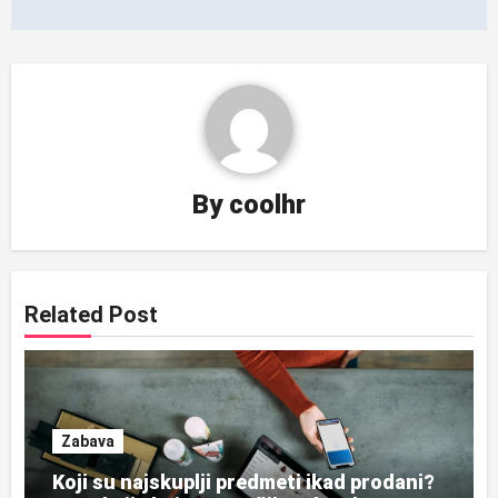
By
coolhr
Related Post
Zabava
Koji su najskuplji predmeti ikad prodani?