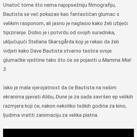
Unatoč tome što nema najopsežniju filmografiju,
Bautista se već pokazao kao fantastičan glumac s
velikim rasponom, ali jasno je naglasio kako želi izbjeći
tipiziranje. Dobio je i potvrdu od svojih suradnika,
uključujući Stellana Skarsgårda koji je rekao da želi
vidjeti kako Dave Bautista stvarno testira svoje
glumačke vještine tako što će se pojaviti u
Mamma Mia!
3
.
Iako je mala vjerojatnost da će Bautista na našim
ekranima pjevati
Abbu
,
Dune
je za sada savršen ep velikih
razmjera koji će, nakon nekoliko teških godina za kino,
ljudima vratiti zanimaciju za velika platna.