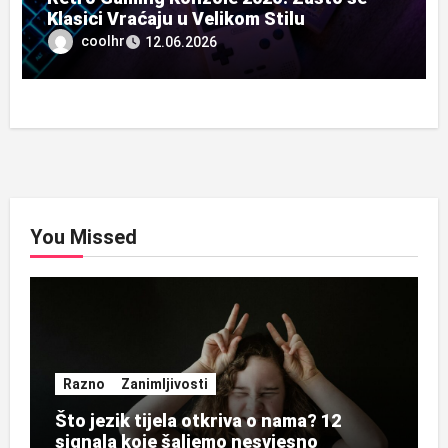
Klasici Vraćaju u Velikom Stilu
coolhr
12.06.2026
You Missed
Razno
Zanimljivosti
Što jezik tijela otkriva o nama? 12
signala koje šaljemo nesvjesno