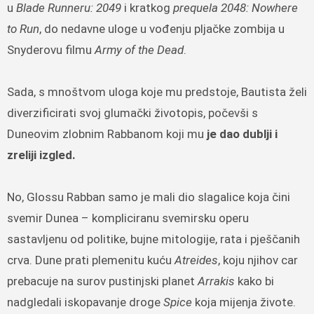
u
Blade Runneru: 2049
i kratkog
prequela
2048: Nowhere
to Run
, do nedavne uloge u vođenju pljačke zombija u
Snyderovu filmu
Army of the Dead
.
Sada, s mnoštvom uloga koje mu predstoje, Bautista želi
diverzificirati svoj glumački životopis, počevši s
Duneovim zlobnim Rabbanom koji mu
je dao dublji i
zreliji izgled.
No, Glossu Rabban samo je mali dio slagalice koja čini
svemir Dunea – kompliciranu svemirsku operu
sastavljenu od politike, bujne mitologije, rata i pješčanih
crva. Dune prati plemenitu kuću
Atreides
, koju njihov car
prebacuje na surov pustinjski planet
Arrakis
kako bi
nadgledali iskopavanje droge
Spice
koja mijenja živote.