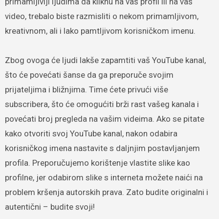
primamljiviji ljudima da kliknu na vaš profil ili na vaš
video, trebalo biste razmisliti o nekom primamljivom,
kreativnom, ali i lako pamtljivom korisničkom imenu.
Zbog ovoga će ljudi lakše zapamtiti vaš YouTube kanal,
što će povećati šanse da ga preporuče svojim
prijateljima i bližnjima. Time ćete privući više
subscribera, što će omogućiti brži rast vašeg kanala i
povećati broj pregleda na vašim videima. Ako se pitate
kako otvoriti svoj YouTube kanal, nakon odabira
korisničkog imena nastavite s daljnjim postavljanjem
profila. Preporučujemo korištenje vlastite slike kao
profilne, jer odabirom slike s interneta možete naići na
problem kršenja autorskih prava. Zato budite originalni i
autentični – budite svoji!