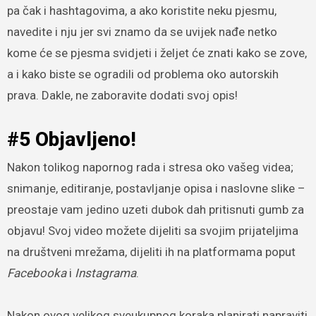
pa čak i hashtagovima, a ako koristite neku pjesmu,
navedite i nju jer svi znamo da se uvijek nađe netko
kome će se pjesma svidjeti i željet će znati kako se zove,
a i kako biste se ogradili od problema oko autorskih
prava. Dakle, ne zaboravite dodati svoj opis!
#5 Objavljeno!
Nakon tolikog napornog rada i stresa oko vašeg videa;
snimanje, editiranje, postavljanje opisa i naslovne slike –
preostaje vam jedino uzeti dubok dah pritisnuti gumb za
objavu! Svoj video možete dijeliti sa svojim prijateljima
na društveni mrežama, dijeliti ih na platformama poput
Facebooka
i
Instagrama
.
Nakon ovog velikog sveukupnog koraka planirati napraviti