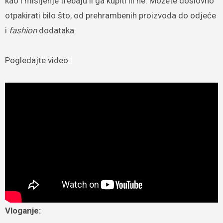
kao i mišljenje trebaju li ga kupiti ili ne. Možete doslovno
otpakirati bilo što, od prehrambenih proizvoda do odjeće
i
fashion
dodataka.
Pogledajte video:
Vloganje: