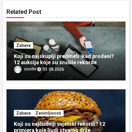
Related Post
Zabava
Koji su najskuplji predmeti ikad prodani?
12 aukcija koje su srušile rekorde
coolhr
03.08.2026
Zabava
Zanimljivosti
Koji su najčudniji svjetski rekordi? 12
primjera koje ljudi stvarno drže