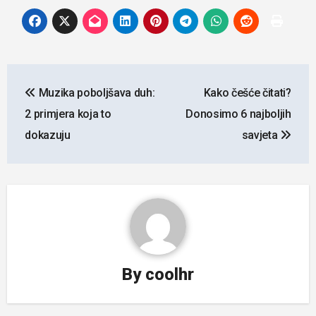
Navigacija
Muzika poboljšava duh:
Kako češće čitati?
objava
2 primjera koja to
Donosimo 6 najboljih
dokazuju
savjeta
By
coolhr