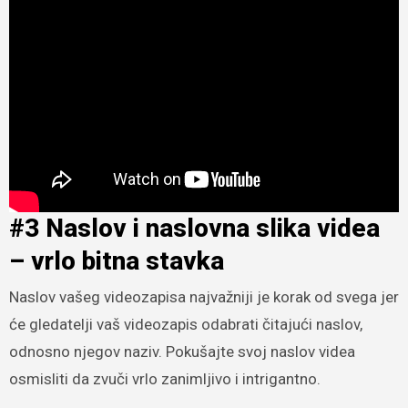
#3 Naslov i naslovna slika videa
– vrlo bitna stavka
Naslov vašeg videozapisa najvažniji je korak od svega jer
će gledatelji vaš videozapis odabrati čitajući naslov,
odnosno njegov naziv. Pokušajte svoj naslov videa
osmisliti da zvuči vrlo zanimljivo i intrigantno.