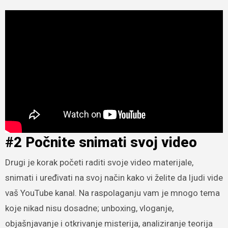
#2 Počnite snimati svoj video
Drugi je korak početi raditi svoje video materijale,
snimati i uređivati na svoj način kako vi želite da ljudi vide
vaš YouTube kanal. Na raspolaganju vam je mnogo tema
koje nikad nisu dosadne; unboxing, vloganje,
objašnjavanje i otkrivanje misterija, analiziranje teorija