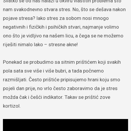
Svatko se od nas nalazi u okviru vlastitih problema što
nam svakodnevno stvara stres. No, što se dešava nakon
pojave stresa? Iako stres za sobom nosi mnogo
negativnih i fizičkih i psihičkih stvari, najmanje volimo
ono što je vidljivo na našem licu, a čega se ne možemo
riješiti nimalo lako – stresne akne!
Ponekad se probudimo sa sitnim prištićem koji svakih
pola sata sve više i više bubri, a tada počnemo
razmišljati. Često prištiće pripisujemo hrani koju smo
pojeli dan prije, no vrlo često zaboravimo da je stres
možda čak i češći indikator. Takav se prištić zove
kortizol.