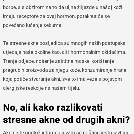
borbe, a s obzirom na to da uljne žlijezde u našoj koži
imaju receptore za ovaj hormon, potaknut će se
povećano lučenje sebuma.
Te stresne akne posljedica su mnogih naših postupaka i
utjecaja naše okoline kao, ali i hormonalnim okidačima.
Trenje odjeće, nošenje zaštitne maske, korištenje
pregrubih proizvoda za njegu kože, konzumiranje hrane
koja potiče stvaranje akni, sve to ima veze s pojavom
alergijske reakcije na našem tijelu.
No, ali kako razlikovati
stresne akne od drugih akni?
Ako niste podložni tome da vam se prištići često javljaju