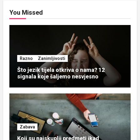
You Missed
Razno
Zanimljivosti
Što jezik tijela otkriva o nama? 12
signala koje šaljemo nesvjesno
Zabava
Koji su najskuplji predmeti ikad