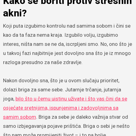
Kako se boriti protiv stresnih
akni?
Koji puta izgubimo kontrolu nad samima sobom i čini se
kao da ta faza nema kraja. Izgubilo volju, izgubimo
interes, ništa nam se ne da, iscrpljeni smo. No, ono što je
u takvoj fazi najbitnije jest dovoljno sna što je iz mnogo
razloga presudno za naše zdravlje.
Nakon dovoljno sna, što je u ovom slučaju prioritet,
dolazi briga za same sebe. Jutarnje trčanje, jutarnja
joga,
bilo što u čemu uistinu uživate i što vas čini da se
osjećate sretnijima, ispunjenima i zadovoljnima sa
samim sobom
. Briga za sebe je daleko važnija stvar od
samo izbjegavanja pojave prištića. Briga o sebi je nešto
što nam može promijeniti život – i to na bolje.