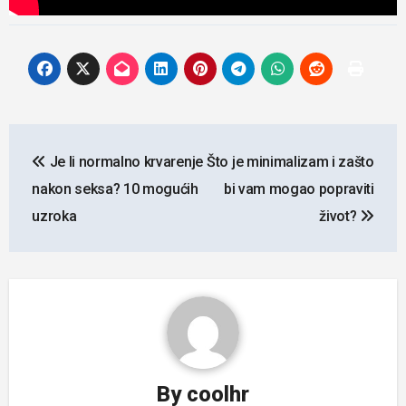
Navigacija
Je li normalno krvarenje
Što je minimalizam i zašto
objava
nakon seksa? 10 mogućih
bi vam mogao popraviti
uzroka
život?
By
coolhr