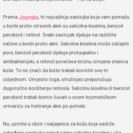
Prema
Journalu
, tri najvažnija sastojka koja vam pomažu
u borbi protiv stresnih akni su salicilna kiselina, benzoil
peroksid i retinol. Svaki sastojak djeluje na različite
načine u borbi protiv akni. Salicilna kiselina može začepiti
pore, benzoil peroksid djeluje protuupalno i
antibakterijski, a retinol povećava brzinu izmjene stanica
kože. To ne znači da biste trebali koristiti sve tri
odjednom. Umjesto toga, stručnjaci preporučuju
dugoročno korištenje retinola. Salicilnu kiselinu ili benzoil
peroksid trebali bismo čuvati u svom kozmetičkom
ormariću za tretiranje akni po potrebi.
No, uzmite u obzir i naljepnice za kožu koje sadrže
određene sastojke poput same salicilne kiseline i ulja