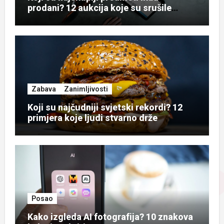
prodani? 12 aukcija koje su srušile
rekorde
Zabava
Zanimljivosti
Koji su najčudniji svjetski rekordi? 12
primjera koje ljudi stvarno drže
Posao
Kako izgleda AI fotografija? 10 znakova