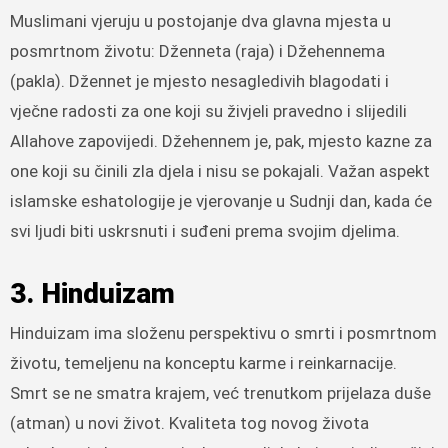
Muslimani vjeruju u postojanje dva glavna mjesta u
posmrtnom životu: Dženneta (raja) i Džehennema
(pakla). Džennet je mjesto nesagledivih blagodati i
vječne radosti za one koji su živjeli pravedno i slijedili
Allahove zapovijedi. Džehennem je, pak, mjesto kazne za
one koji su činili zla djela i nisu se pokajali. Važan aspekt
islamske eshatologije je vjerovanje u Sudnji dan, kada će
svi ljudi biti uskrsnuti i suđeni prema svojim djelima.
3. Hinduizam
Hinduizam ima složenu perspektivu o smrti i posmrtnom
životu, temeljenu na konceptu karme i reinkarnacije.
Smrt se ne smatra krajem, već trenutkom prijelaza duše
(atman) u novi život. Kvaliteta tog novog života