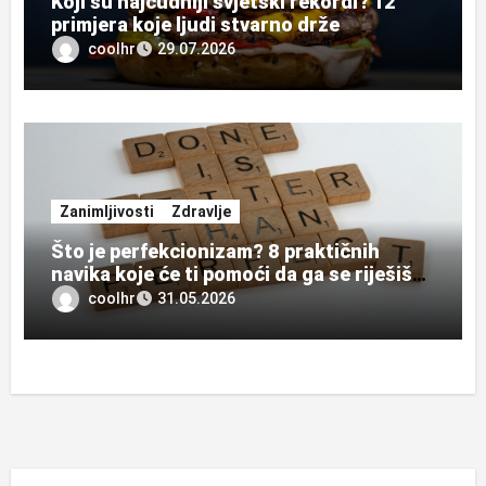
Koji su najčudniji svjetski rekordi? 12
primjera koje ljudi stvarno drže
coolhr
29.07.2026
Zanimljivosti
Zdravlje
Što je perfekcionizam? 8 praktičnih
navika koje će ti pomoći da ga se riješiš
zauvijek
coolhr
31.05.2026