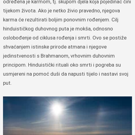
određena je karmom, tj. skupom djela koja pojedinac čini
tijekom života. Ako je netko živio pravedno, njegova
karma će rezultirati boljim ponovnim rođenjem. Cilj
hinduističkog duhovnog puta je mokša, odnosno
oslobođenje od ciklusa rođenja i smrti. Ovo se postiže
shvaćanjem istinske prirode atmana i njegove
jedinstvenosti s Brahmanom, vrhovnim duhovnim
principom. Hinduistički rituali oko smrti i pogreba su
usmjereni na pomoć duši da napusti tijelo i nastavi svoj
put.