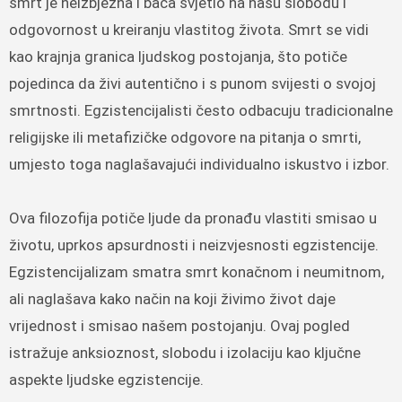
smrt je neizbježna i baca svjetlo na našu slobodu i
odgovornost u kreiranju vlastitog života. Smrt se vidi
kao krajnja granica ljudskog postojanja, što potiče
pojedinca da živi autentično i s punom svijesti o svojoj
smrtnosti. Egzistencijalisti često odbacuju tradicionalne
religijske ili metafizičke odgovore na pitanja o smrti,
umjesto toga naglašavajući individualno iskustvo i izbor.
Ova filozofija potiče ljude da pronađu vlastiti smisao u
životu, uprkos apsurdnosti i neizvjesnosti egzistencije.
Egzistencijalizam smatra smrt konačnom i neumitnom,
ali naglašava kako način na koji živimo život daje
vrijednost i smisao našem postojanju. Ovaj pogled
istražuje anksioznost, slobodu i izolaciju kao ključne
aspekte ljudske egzistencije.