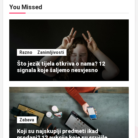
You Missed
Razno
Zanimljivosti
Što jezik tijela otkriva o nama? 12
signala koje šaljemo nesvjesno
Zabava
Koji su najskuplji predmeti ikad
prodani? 12 aukcija koje su srušile