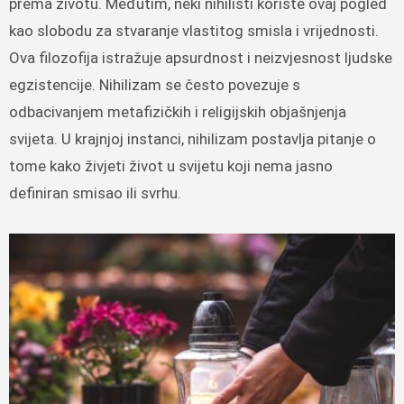
prema životu. Međutim, neki nihilisti koriste ovaj pogled
kao slobodu za stvaranje vlastitog smisla i vrijednosti.
Ova filozofija istražuje apsurdnost i neizvjesnost ljudske
egzistencije. Nihilizam se često povezuje s
odbacivanjem metafizičkih i religijskih objašnjenja
svijeta. U krajnjoj instanci, nihilizam postavlja pitanje o
tome kako živjeti život u svijetu koji nema jasno
definiran smisao ili svrhu.