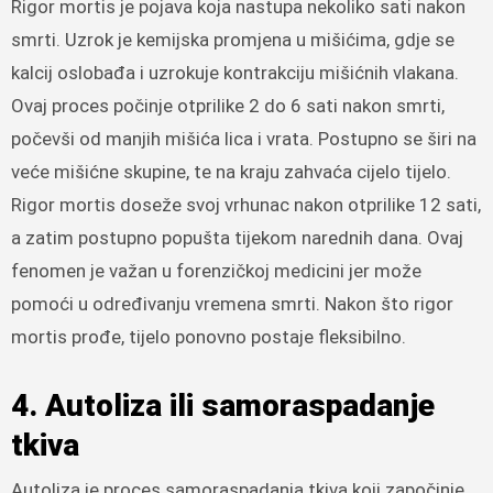
Rigor mortis je pojava koja nastupa nekoliko sati nakon
smrti. Uzrok je kemijska promjena u mišićima, gdje se
kalcij oslobađa i uzrokuje kontrakciju mišićnih vlakana.
Ovaj proces počinje otprilike 2 do 6 sati nakon smrti,
počevši od manjih mišića lica i vrata. Postupno se širi na
veće mišićne skupine, te na kraju zahvaća cijelo tijelo.
Rigor mortis doseže svoj vrhunac nakon otprilike 12 sati,
a zatim postupno popušta tijekom narednih dana. Ovaj
fenomen je važan u forenzičkoj medicini jer može
pomoći u određivanju vremena smrti. Nakon što rigor
mortis prođe, tijelo ponovno postaje fleksibilno.
4. Autoliza ili samoraspadanje
tkiva
Autoliza je proces samoraspadanja tkiva koji započinje