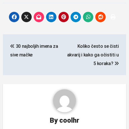
Navigacija
30 najboljih imena za
Koliko često se čisti
objava
sive mačke
akvarij i kako ga očistiti u
5 koraka?
By
coolhr