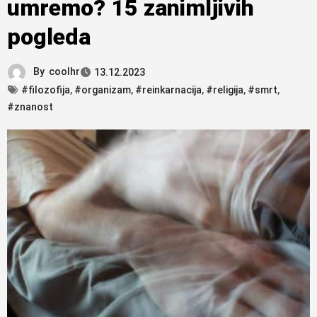
umremo? 15 zanimljivih
pogleda
By
coolhr
13.12.2023
#filozofija
,
#organizam
,
#reinkarnacija
,
#religija
,
#smrt
,
#znanost