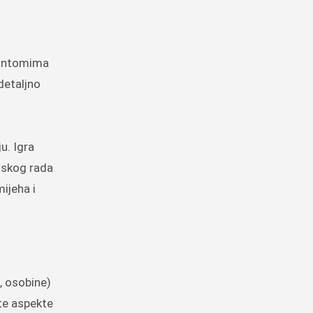
 pantomima
detaljno
u. Igra
imskog rada
ijeha i
e, osobine)
ite aspekte