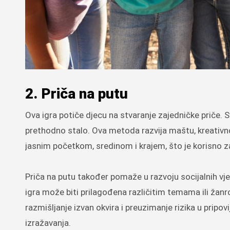
2. Priča na putu
Ova igra potiče djecu na stvaranje zajedničke priče. S
prethodno stalo. Ova metoda razvija maštu, kreativno
jasnim početkom, sredinom i krajem, što je korisno z
Priča na putu također pomaže u razvoju socijalnih vješ
igra može biti prilagođena različitim temama ili žanr
razmišljanje izvan okvira i preuzimanje rizika u pripov
izražavanja.