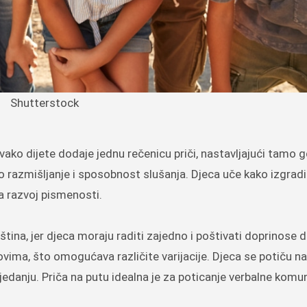
Shutterstock
vako dijete dodaje jednu rečenicu priči, nastavljajući tamo g
 razmišljanje i sposobnost slušanja. Djeca uče kako izgradit
a razvoj pismenosti.
tina, jer djeca moraju raditi zajedno i poštivati doprinose 
ovima, što omogućava različite varijacije. Djeca se potiču na
ijedanju. Priča na putu idealna je za poticanje verbalne komun