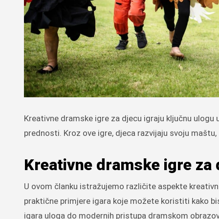
Kreativne dramske igre za djecu igraju ključnu ulogu u njihovu razvoju, nudeći ne samo zabavu, već i brojne edukativne
prednosti. Kroz ove igre, djeca razvijaju svoju maštu, 
Kreativne dramske igre za 
U ovom članku istražujemo različite aspekte kreativn
praktične primjere igara koje možete koristiti kako b
igara uloga do modernih pristupa dramskom obrazovan