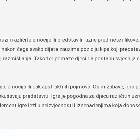
razili različite emocije ili predstavili razne predmete i likove
, nakon čega svako dijete zauzima poziciju kipa koji predsta
 razmišljanja. Također pomaže djeci da postanu svjesnija sv
nja, emocija ili čak apstraktnih pojmova. Osim zabave, igra p
ušavaju predstaviti. Igra je pogodna za djecu različitih uzr
lement igre leži u neizvjesnosti i iznenađenjima koja donose