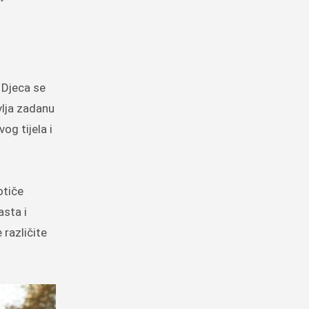
. Djeca se
vlja zadanu
og tijela i
otiče
asta i
 različite