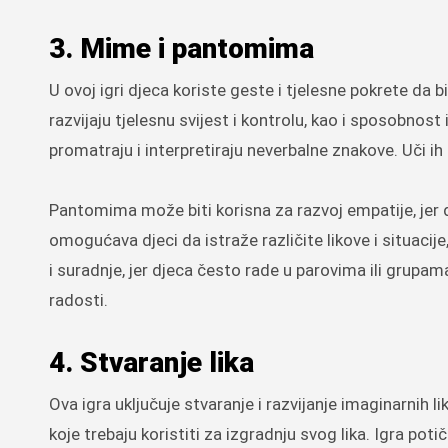
3. Mime i pantomima
U ovoj igri djeca koriste geste i tjelesne pokrete da 
razvijaju tjelesnu svijest i kontrolu, kao i sposobnos
promatraju i interpretiraju neverbalne znakove. Uči ih k
Pantomima može biti korisna za razvoj empatije, jer dj
omogućava djeci da istraže različite likove i situacij
i suradnje, jer djeca često rade u parovima ili grup
radosti.
4. Stvaranje lika
Ova igra uključuje stvaranje i razvijanje imaginarnih l
koje trebaju koristiti za izgradnju svog lika. Igra po