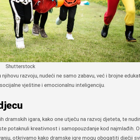
Shutterstock
socijalne vještine i emocionalnu inteligenciju.
djecu
ih dramskih igara, kako one utječu na razvoj djeteta, te nud
iste potaknuli kreativnost i samopouzdanje kod najmlađih. O
ju, otkrivamo kako dramske igre mogu obogatiti dječji svij