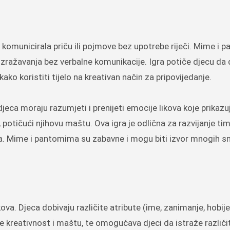
bi komunicirala priču ili pojmove bez upotrebe riječi. Mime i
t izražavanja bez verbalne komunikacije. Igra potiče djecu da 
ako koristiti tijelo na kreativan način za pripovijedanje.
eca moraju razumjeti i prenijeti emocije likova koje prikazuj
e, potičući njihovu maštu. Ova igra je odlična za razvijanje t
ama. Mime i pantomima su zabavne i mogu biti izvor mnogih sm
ikova. Djeca dobivaju različite atribute (ime, zanimanje, hobij
tiče kreativnost i maštu, te omogućava djeci da istraže različ