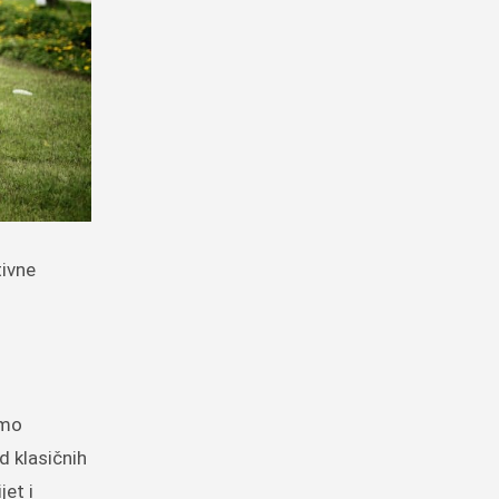
imo
d klasičnih
et i