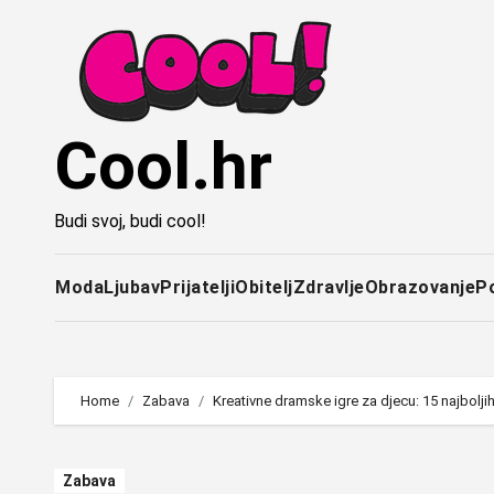
Idi
na
sadržaj
Cool.hr
Budi svoj, budi cool!
Moda
Ljubav
Prijatelji
Obitelj
Zdravlje
Obrazovanje
P
Home
Zabava
Kreativne dramske igre za djecu: 15 najbolji
Zabava