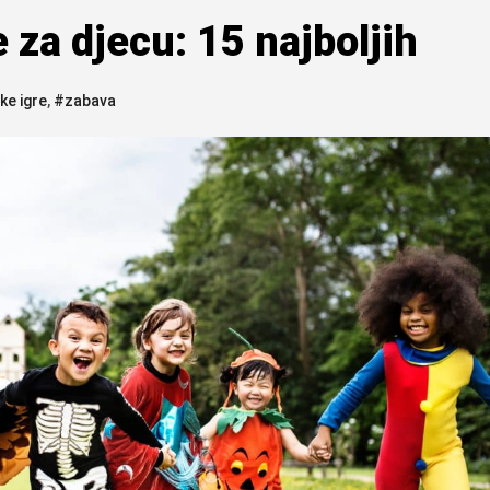
 za djecu: 15 najboljih
e igre
,
#zabava