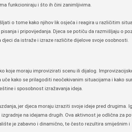
ma funkcioniraju i što ih čini zanimljivima.
ljati o tome kako njihov lik osjeća i reagira u različitim situ
 pisanja i pripovijedanja. Djeca se potiču da razmišljaju o p
jeci da istraže i izraze različite dijelove svoje osobnosti.
ko koje moraju improvizirati scenu ili dijalog. Improvizacijsk
a uče kako se prilagoditi neočekivanim situacijama i kako su
ještine i sposobnost izražavanja ideja.
anja, jer djeca moraju izraziti svoje ideje pred drugima. I
i izgradnje na idejama drugih. Ova aktivnost je odlična za po
lište je zabavno i dinamično, te često rezultira smiješnim i