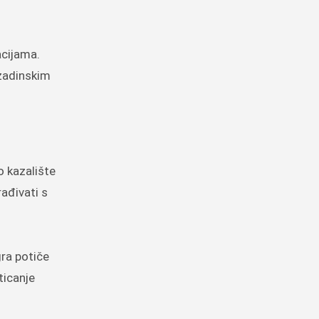
acijama.
ozadinskim
o kazalište
rađivati s
gra potiče
ticanje