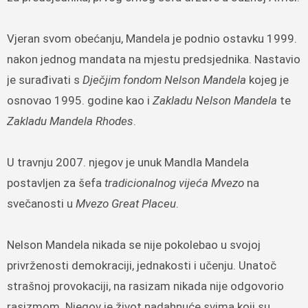
Vjeran svom obećanju, Mandela je podnio ostavku 1999.
nakon jednog mandata na mjestu predsjednika. Nastavio
je surađivati s
Dječjim fondom Nelson Mandela
kojeg je
osnovao 1995. godine kao i
Zakladu Nelson Mandela
te
Zakladu Mandela Rhodes
.
U travnju 2007. njegov je unuk Mandla Mandela
postavljen za šefa
tradicionalnog vijeća Mvezo
na
svečanosti u
Mvezo Great Placeu
.
Nelson Mandela nikada se nije pokolebao u svojoj
privrženosti demokraciji, jednakosti i učenju. Unatoč
strašnoj provokaciji, na rasizam nikada nije odgovorio
rasizmom. Njegov je život nadahnuće svima koji su