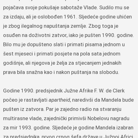
pojačava svoje pokušaje sabotaže Vlade. Sudilo mu se
za izdaju, ali je oslobođen 1961. Sljedeće godine uhićen
je zbog ilegalnog napuštanja zemlje. Zbog toga je
osuđen na doživotni zatvor, iako je pušten 1990. godine.
Bilo mu je dopušteno slati i primati pisama jednom u
šest mjeseci i primati ​​posjete na pola sata jednom
godišnje, ali njegova je želja za stjecanjem jednakih
prava bila snažna kao i nakon puštanja na slobodu.
Godine 1990. predsjednik Južne Afrike F. W. de Clerk
počeo je rastavljati
apartheid
, naredivši da Mandela bude
pušten iz zatvora. Par je zajedno radio na stvaranju
multirasne vlade, zajednički primivši Nobelovu nagradu
za mir 1993. godine. Sljedeće je godine Mandela izabran
za predsjednika, prvog crnog šefa države u Južnoj Africi.