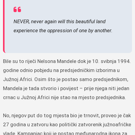
NEVER, never again will this beautiful land
experience the oppression of one by another.
Bile su to riječi Nelsona Mandele dok je 10. svibnja 1994.
godine odnio pobjedu na predsjedničkim izborima u
Južnoj Africi. Osim što je postao samo predsjednikom,
Mandela je tada stvorio i povijest – prije njega niti jedan
crnac u Južnoj Africi nije stao na mjesto predsjednika.
No, njegov put do tog mjesta bio je trnovit, proveo je čak
27 godina u zatvoru kao politički zatvorenik južnoafričke
vlade. Kampanjac koji je postao međunarodna ikona za