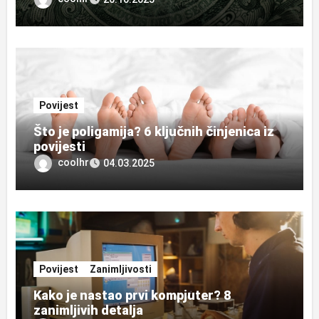
Povijest
Što je poligamija? 6 ključnih činjenica iz
povijesti
coolhr
04.03.2025
Povijest
Zanimljivosti
Kako je nastao prvi kompjuter? 8
zanimljivih detalja