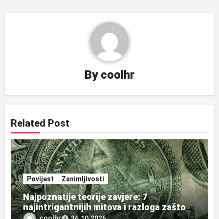
By
coolhr
Related Post
Povijest
Zanimljivosti
Najpoznatije teorije zavjere: 7
najintrigantnijih mitova i razloga zašto
ljudi vjeruju u njih
coolhr
26.10.2025