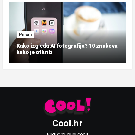
Posao
Kako izgleda AI fotografija? 10 znakova
kako je otkriti
Cool.hr
Budi svoj, budi cool!