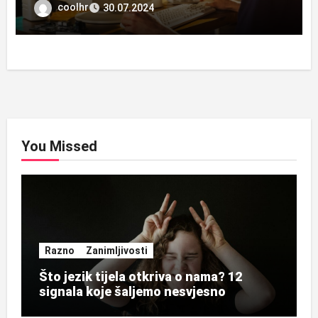
coolhr
30.07.2024
You Missed
Razno
Zanimljivosti
Što jezik tijela otkriva o nama? 12
signala koje šaljemo nesvjesno