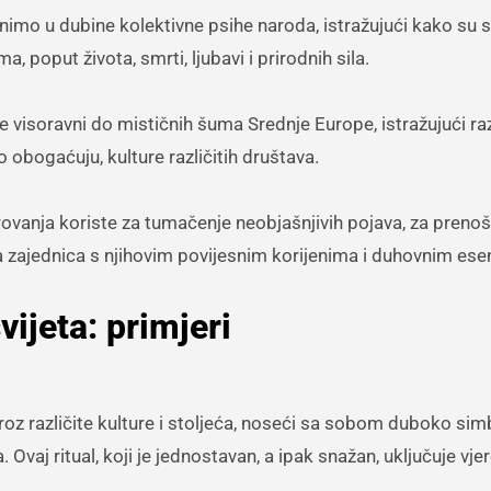
mo u dubine kolektivne psihe naroda, istražujući kako su 
a, poput života, smrti, ljubavi i prirodnih sila.
isoravni do mističnih šuma Srednje Europe, istražujući raz
o obogaćuju, kulture različitih društava.
ovanja koriste za tumačenje neobjašnjivih pojava, za preno
a zajednica s njihovim povijesnim korijenima i duhovnim ese
ijeta: primjeri
kroz različite kulture i stoljeća, noseći sa sobom duboko sim
Ovaj ritual, koji je jednostavan, a ipak snažan, uključuje vje