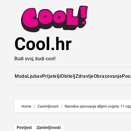
Idi
na
sadržaj
Cool.hr
Budi svoj, budi cool!
Moda
Ljubav
Prijatelji
Obitelj
Zdravlje
Obrazovanje
Pos
Home
Zanimljivosti
Narodna vjerovanja diljem svijeta: 11 najz
Povijest
Zanimljivosti