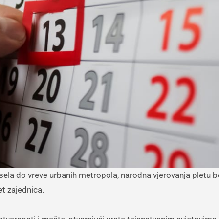
tet zajednica.
stvarnosti i mašte, otvarajući vrata tajanstvenim svjetovima