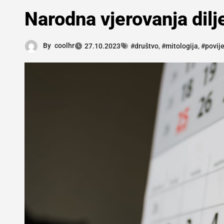
Narodna vjerovanja dilje
By
coolhr
27.10.2023
#društvo
,
#mitologija
,
#povije