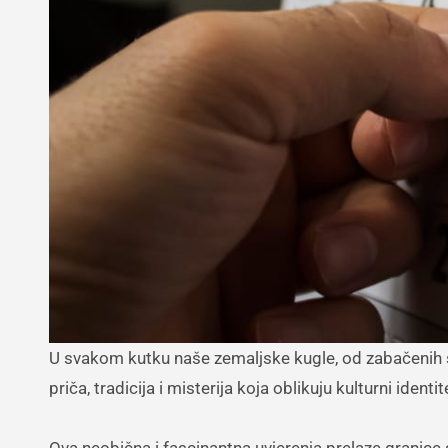
U svakom kutku naše zemaljske kugle, od zabačenih sela do vreve urbanih metropola, narodna vjerovanja pletu bogatstvo
priča, tradicija i misterija koja oblikuju kulturni identi
Ova neobična i fascinantna uvjerenja prelaze granice 