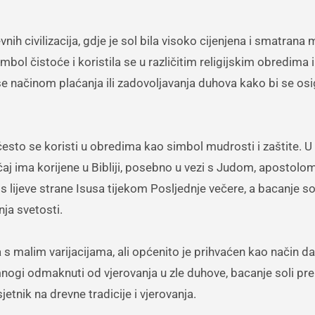
nih civilizacija, gdje je sol bila visoko cijenjena i smatran
mbol čistoće i koristila se u različitim religijskim obredima i
 načinom plaćanja ili zadovoljavanja duhova kako bi se osi
često se koristi u obredima kao simbol mudrosti i zaštite. 
aj ima korijene u Bibliji, posebno u vezi s Judom, apostolom 
o s lijeve strane Isusa tijekom Posljednje večere, a bacanje so
nja svetosti.
ra s malim varijacijama, ali općenito je prihvaćen kao način da
 mnogi odmaknuti od vjerovanja u zle duhove, bacanje soli p
etnik na drevne tradicije i vjerovanja.