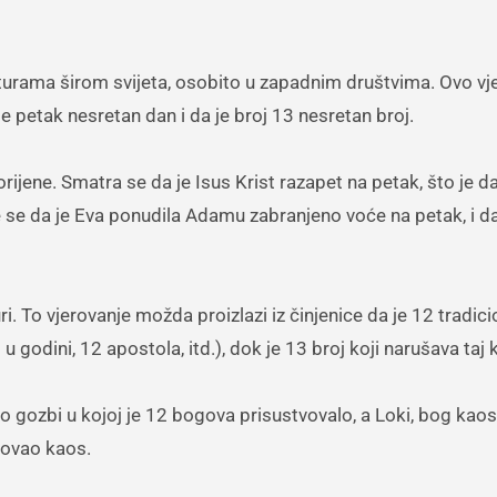
rama širom svijeta, osobito u zapadnim društvima. Ovo vj
 je petak nesretan dan i da je broj 13 nesretan broj.
ijene. Smatra se da je Isus Krist razapet na petak, što je d
e se da je Eva ponudila Adamu zabranjeno voće na petak, i da 
. To vjerovanje možda proizlazi iz činjenice da je 12 tradic
u godini, 12 apostola, itd.), dok je 13 broj koji narušava taj
o gozbi u kojoj je 12 bogova prisustvovalo, a Loki, bog kaos
okovao kaos.