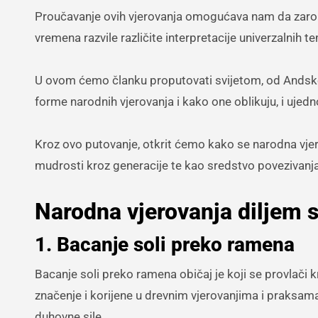
Proučavanje ovih vjerovanja omogućava nam da zaroni
vremena razvile različite interpretacije univerzalnih tem
U ovom ćemo članku proputovati svijetom, od Andske v
forme narodnih vjerovanja i kako one oblikuju, i ujedn
Kroz ovo putovanje, otkrit ćemo kako se narodna vjer
mudrosti kroz generacije te kao sredstvo povezivanj
Narodna vjerovanja diljem sv
1. Bacanje soli preko ramena
Bacanje soli preko ramena običaj je koji se provlači 
značenje i korijene u drevnim vjerovanjima i praksama. 
duhovne sile.