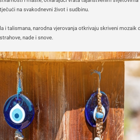
utječući na svakodnevni život i sudbinu.
a i talismana, narodna vjerovanja otkrivaju skriveni mozaik
 strahove, nade i snove.