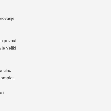
erovanje
an poznat
je Veliki
ionalno
 komplet.
a i