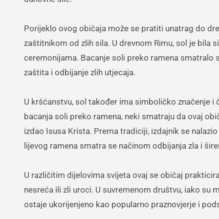
Porijeklo ovog običaja može se pratiti unatrag do drev
zaštitnikom od zlih sila. U drevnom Rimu, sol je bila si
ceremonijama. Bacanje soli preko ramena smatralo se
zaštita i odbijanje zlih utjecaja.
U kršćanstvu, sol također ima simboličko značenje i 
bacanja soli preko ramena, neki smatraju da ovaj obič
izdao Isusa Krista. Prema tradiciji, izdajnik se nalazi
lijevog ramena smatra se načinom odbijanja zla i šire
U različitim dijelovima svijeta ovaj se običaj praktici
nesreća ili zli uroci. U suvremenom društvu, iako su
ostaje ukorijenjeno kao popularno praznovjerje i podsj