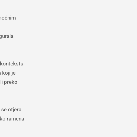
a moćnim
gurala
U kontekstu
koji je
li preko
 se otjera
reko ramena