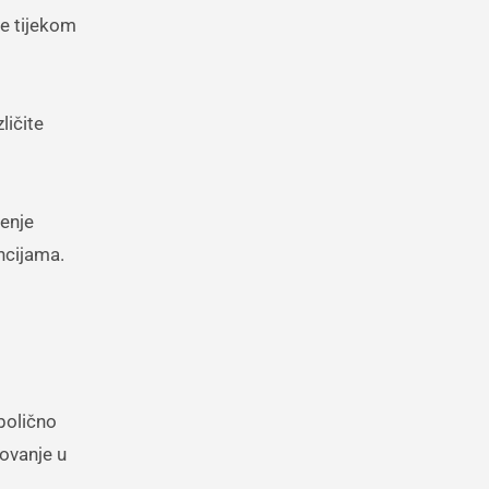
se tijekom
ličite
šenje
ncijama.
bolično
rovanje u