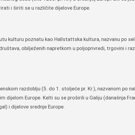
ti i širiti se u različite dijelove Europe.
knutu kulturu poznatu kao Hallstattska kultura, nazvanu po sel
h društava, obilježenih napretkom u poljoprivredi, trgovini i r
nskom razdoblju (5. do 1. stoljeće pr. Kr.), nazvanom po na
ćim dijelom Europe. Kelti su se proširili u Galiju (današnja Fr
al) i dijelove srednje Europe.