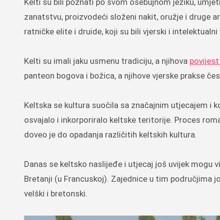
Kelti su bili poznati po svom osebujnom jeziku, umjetnos
zanatstvu, proizvodeći složeni nakit, oružje i druge ar
ratničke elite i druide, koji su bili vjerski i intelektual
Kelti su imali jaku usmenu tradiciju, a njihova
povijest
panteon bogova i božica, a njihove vjerske prakse često
Keltska se kultura suočila sa značajnim utjecajem i
osvajalo i inkorporiralo keltske teritorije. Proces ro
doveo je do opadanja različitih keltskih kultura.
Danas se keltsko naslijeđe i utjecaj još uvijek mogu v
Bretanji (u Francuskoj). Zajednice u tim područjima još
velški i bretonski.