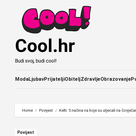
Idi
na
sadržaj
Cool.hr
Budi svoj, budi cool!
Moda
Ljubav
Prijatelji
Obitelj
Zdravlje
Obrazovanje
P
Home
Povijest
Kelti: 5 načina na koje su utjecali na čovječ
Povijest