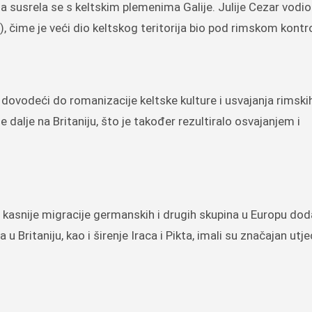
rila susrela se s keltskim plemenima Galije. Julije Cezar vodi
.), čime je veći dio keltskog teritorija bio pod rimskom kont
dovodeći do romanizacije keltske kulture i usvajanja rimskih
 dalje na Britaniju, što je također rezultiralo osvajanjem i
i kasnije migracije germanskih i drugih skupina u Europu do
 Britaniju, kao i širenje Iraca i Pikta, imali su značajan utje