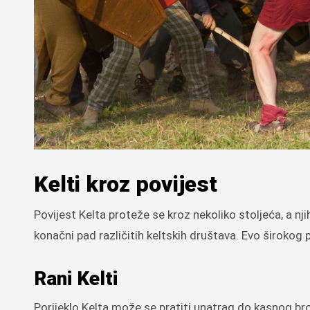
Kelti kroz povijest
Povijest Kelta proteže se kroz nekoliko stoljeća, a nji
konačni pad različitih keltskih društava. Evo širokog p
Rani Kelti
Porijeklo Kelta može se pratiti unatrag do kasnog bro