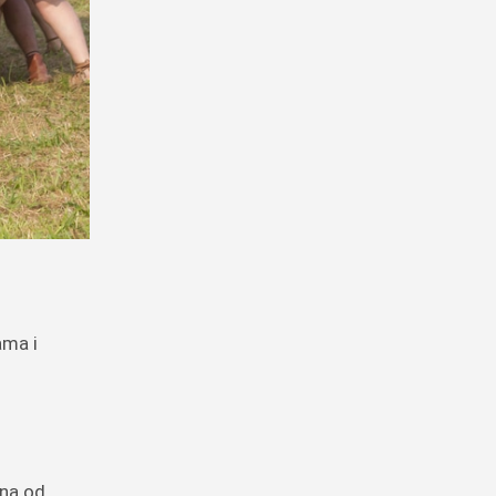
ama i
dna od