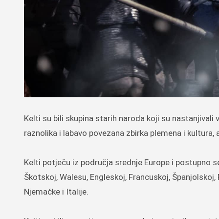
Kelti su bili skupina starih naroda koji su nastanjivali veliki dio Europe tijekom željeznog doba i ranog srednjeg vijeka. Bili su
raznolika i labavo povezana zbirka plemena i kultura, a 
Kelti potječu iz područja srednje Europe i postupno se 
Škotskoj, Walesu, Engleskoj, Francuskoj, Španjolskoj, Po
Njemačke i Italije.