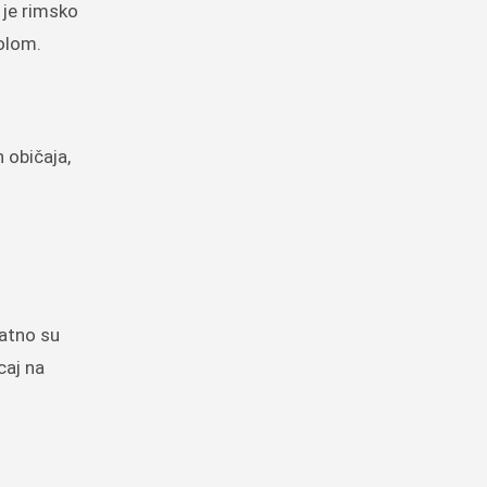
o je rimsko
rolom.
 običaja,
datno su
caj na