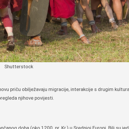
Shutterstock
hovu priču obilježavaju migracije, interakcije s drugim kultur
regleda njihove povijesti.
nčanog doba (oko 1200. pr. Kr.) u Srednjoj Europi. Bili su je