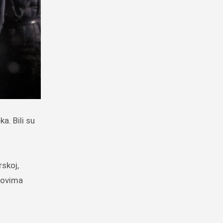
rskoj,
elovima