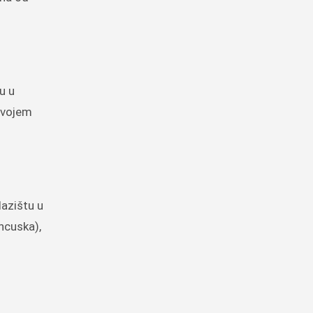
u u
azvojem
lazištu u
ancuska),