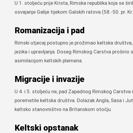
U 1. stoljeću prije Krista, Rimska republika koja se ši
osvajanje Galije tijekom Galskih ratova (58.-50. pr. Kr
Romanizacija i pad
Rimski utjecaj postupno je prožimao keltska društva, 
jezika i upravljanja. Doseg Rimskog Carstva proširio se
asimilacijom keltskih plemena.
Migracije i invazije
U 4. i 5. stoljeću ne, pad Zapadnog Rimskog Carstva 
poremetile keltska društva. Dolazak Angla, Sasa i Juta u
keltsko stanovništvo na Britanskom otočju.
Keltski opstanak