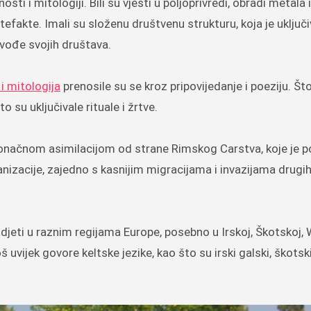
ti i mitologiji. Bili su vješti u poljoprivredi, obradi metala i
tefakte. Imali su složenu društvenu strukturu, koja je uključi
ni vođe svojih društava.
 i mitologija
prenosile su se kroz pripovijedanje i poeziju. Što
 su uključivale rituale i žrtve.
 konačnom asimilacijom od strane Rimskog Carstva, koje je 
manizacije, zajedno s kasnijim migracijama i invazijama drugih
idjeti u raznim regijama Europe, posebno u Irskoj, Škotskoj, 
 uvijek govore keltske jezike, kao što su irski galski, škotski