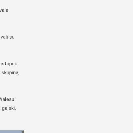
vala
vali su
postupno
 skupina,
Walesu i
 galski,