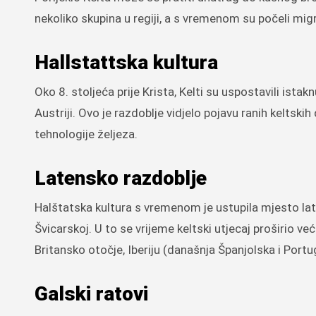
nekoliko skupina u regiji, a s vremenom su počeli migrira
Hallstattska kultura
Oko 8. stoljeća prije Krista, Kelti su uspostavili ista
Austriji. Ovo je razdoblje vidjelo pojavu ranih keltski
tehnologije željeza.
Latensko razdoblje
Halštatska kultura s vremenom je ustupila mjesto late
Švicarskoj. U to se vrijeme keltski utjecaj proširio ve
Britansko otočje, Iberiju (današnja Španjolska i Portug
Galski ratovi