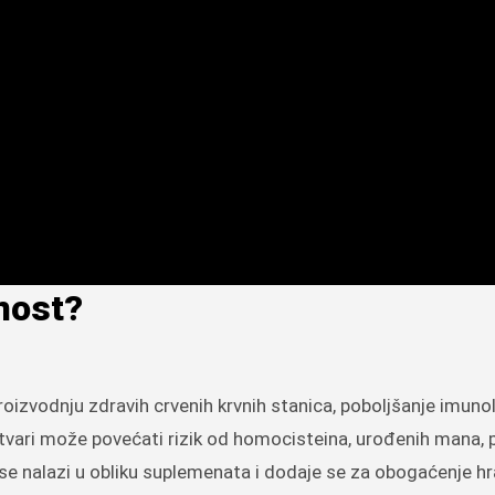
dnost?
proizvodnju zdravih crvenih krvnih stanica, poboljšanje imuno
 tvari može povećati rizik od homocisteina, urođenih mana, p
ji se nalazi u obliku suplemenata i dodaje se za obogaćenje h