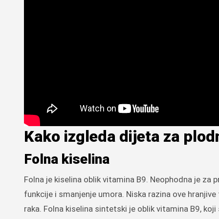
Kako izgleda dijeta za plo
Folna kiselina
Folna je kiselina oblik vitamina B9. Neophodna je za 
funkcije i smanjenje umora. Niska razina ove hranjive
raka. Folna kiselina sintetski je oblik vitamina B9, ko