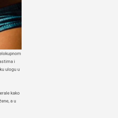
cjelokupnom
astima i
iku ulogu u
nerale kako
žene, a u