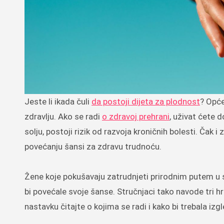
Jeste li ikada čuli
da postoji dijeta za plodnost
? Opće
zdravlju. Ako se radi
o zdravoj prehrani
, uživat ćete 
solju, postoji rizik od razvoja kroničnih bolesti. Čak i
povećanju šansi za zdravu trudnoću.
Žene koje pokušavaju zatrudnjeti prirodnim putem u sv
bi povećale svoje šanse. Stručnjaci tako navode tri hr
nastavku čitajte o kojima se radi i kako bi trebala izg