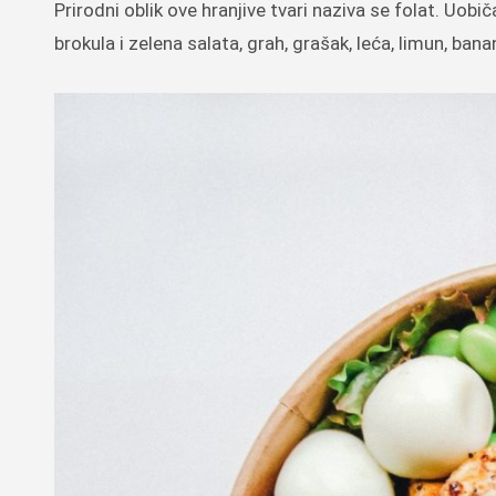
Prirodni oblik ove hranjive tvari naziva se folat. Uobič
brokula i zelena salata, grah, grašak, leća, limun, bana