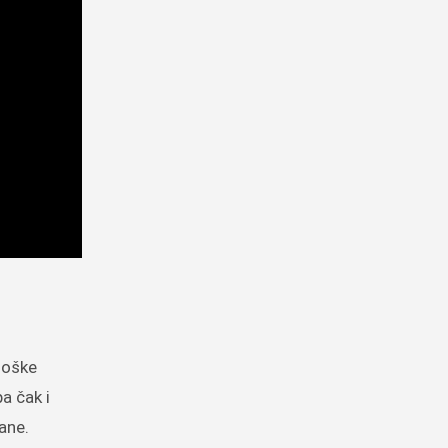
loške
a čak i
rane.