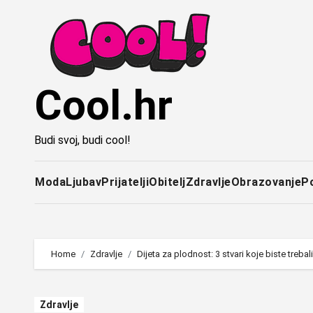
Idi
na
sadržaj
Cool.hr
Budi svoj, budi cool!
Moda
Ljubav
Prijatelji
Obitelj
Zdravlje
Obrazovanje
P
Home
Zdravlje
Dijeta za plodnost: 3 stvari koje biste trebal
Zdravlje