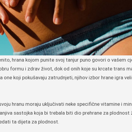
nito, hrana kojom punite svoj tanjur puno govori o vašem 
dobru formu i zdrav život, dok od onih koje su krcate trans m
 za one koji pokušavaju zatrudnjeti, njihov izbor hrane igra vel
oju hranu moraju uključivati ​​neke specifične vitamine i mi
anjiva sastojka koja bi trebala biti dio prehrane za plodnost 
ledati ta dijeta za plodnost.