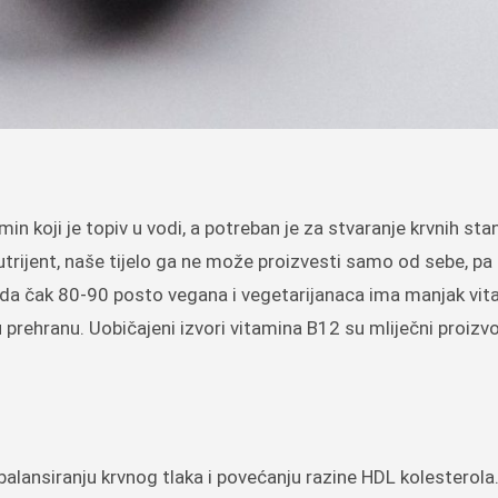
n koji je topiv u vodi, a potreban je za stvaranje krvnih stan
nutrijent, naše tijelo ga ne može proizvesti samo od sebe, p
u da čak 80-90 posto vegana i vegetarijanaca ima manjak vi
prehranu. Uobičajeni izvori vitamina B12 su mliječni proizvod
lansiranju krvnog tlaka i povećanju razine HDL kolesterola