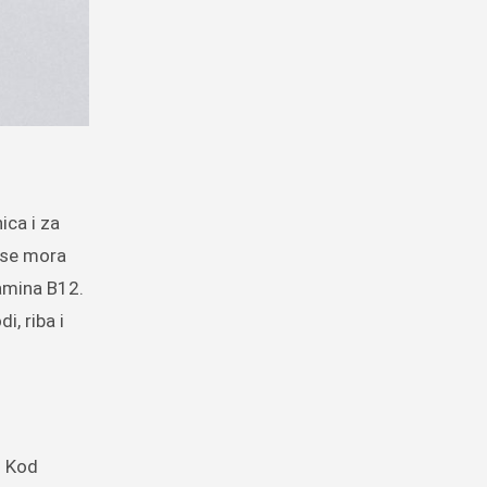
ica i za
a se mora
tamina B12.
i, riba i
. Kod