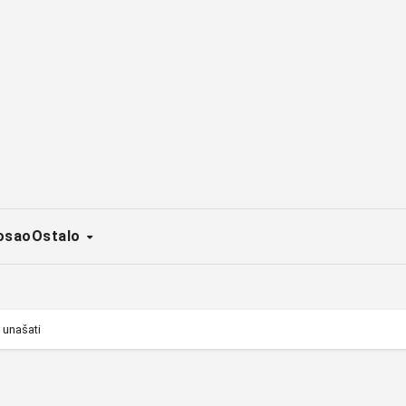
osao
Ostalo
i unašati